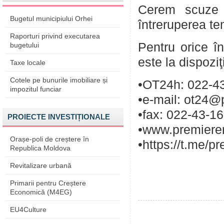
Cerem scuze p
Bugetul municipiului Orhei
întreruperea te
Raporturi privind executarea
Pentru orice în
bugetului
este la dispozi
Taxe locale
Cotele pe bunurile imobiliare și
•OT24h: 022-43
impozitul funciar
•e-mail: ot24@
•fax: 022-43-1
PROIECTE INVESTIȚIONALE
•www.premieren
Orașe-poli de creștere în
•https://t.me/p
Republica Moldova
Revitalizare urbană
Primarii pentru Creștere
Economică (M4EG)
EU4Culture