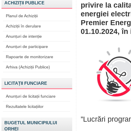
ACHIZIȚII PUBLICE
privire la cali
energiei elect
Planul de Achiziții
Premier Energy
Achiziții în derulare
01.10.2024, în 
Anunțuri de intenție
Anunțuri de participare
Rapoarte de monitorizare
Arhiva (Achiziții Publice)
LICITAȚII FUNCIARE
Anunțuri de licitații funciare
Rezultatele licitațiilor
”Lucrări program
BUGETUL MUNICIPIULUI
ORHEI