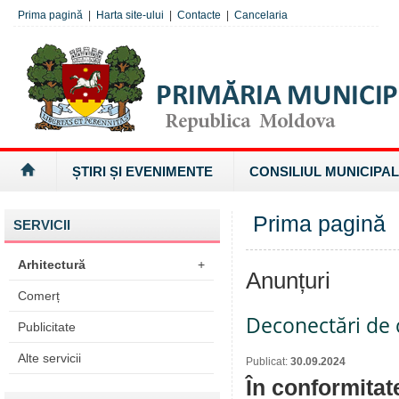
Prima pagină
|
Harta site-ului
|
Contacte
|
Cancelaria
ȘTIRI ȘI EVENIMENTE
CONSILIUL MUNICIPAL
Prima pagină
SERVICII
Arhitectură
+
Anunțuri
Comerț
Deconectări de c
Publicitate
Alte servicii
Publicat:
30.09.2024
În conformitat