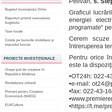
Pelivan,
s. Ste
Bugetul municipiului Orhei
Graficul lucrăr
Raporturi privind executarea
energiei elect
bugetului
programate
” pe
Taxe locale
Cerem scuze p
Cotele pe bunurile imobiliare și
impozitul funciar
întreruperea te
Pentru orice în
PROIECTE INVESTIȚIONALE
este la dispozi
Orașe-poli de creștere în
Republica Moldova
•OT24h: 022-43
•e-mail: ot24@
Revitalizare urbană
•fax: 022-43-1
Primarii pentru Creștere
Economică (M4EG)
•www.premieren
EU4Culture
•https://t.me/p