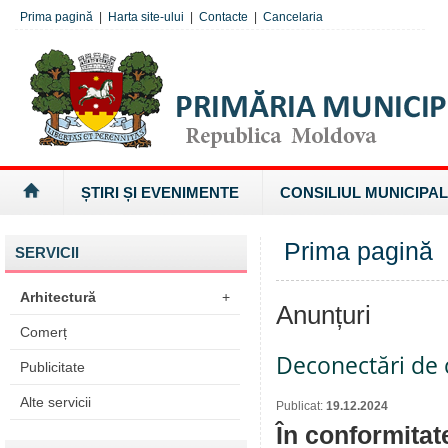
Prima pagină
|
Harta site-ului
|
Contacte
|
Cancelaria
ȘTIRI ȘI EVENIMENTE
CONSILIUL MUNICIPAL
Prima pagină
SERVICII
Arhitectură
+
Anunțuri
Comerț
Deconectări de c
Publicitate
Alte servicii
Publicat:
19.12.2024
În conformitat