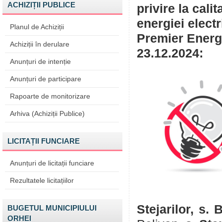
ACHIZIȚII PUBLICE
privire la cali
energiei elect
Planul de Achiziții
Premier Energy
Achiziții în derulare
23.12.2024:
Anunțuri de intenție
Anunțuri de participare
Rapoarte de monitorizare
Arhiva (Achiziții Publice)
LICITAȚII FUNCIARE
Anunțuri de licitații funciare
Rezultatele licitațiilor
Stejarilor, s. 
BUGETUL MUNICIPIULUI
ORHEI