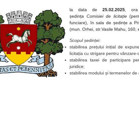
la data de
25.02.2025
, o
ședința
Comisiei de licitație
(pentr
funciare), în sala de ședințe a Pr
(mun. Orhei, str.Vasile Mahu, 160, e
Scopul ședinței:
stabilirea prețului inițial de expu
licitația cu strigare pentru vânzare
stabilirea taxei de participare pe
juridice;
stabilirea modului și termenelor de 