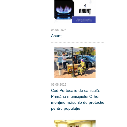
05.08.2026
Anunț
05.08.2026
Cod Portocaliu de caniculă:
Primăria municipiului Orhei
menține măsurile de protecție
pentru populație