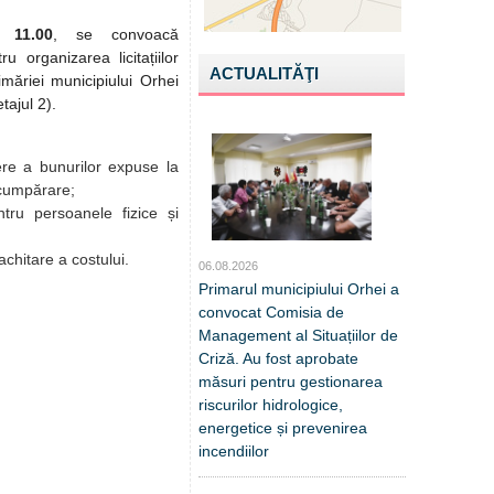
ra
11.00
, se convoacă
u organizarea licitațiilor
ACTUALITĂŢI
imăriei municipiului Orhei
tajul 2).
nere a bunurilor expuse la
-cumpărare;
ntru persoanele fizice și
achitare a costului.
06.08.2026
Primarul municipiului Orhei a
convocat Comisia de
Management al Situațiilor de
Criză. Au fost aprobate
măsuri pentru gestionarea
riscurilor hidrologice,
energetice și prevenirea
incendiilor