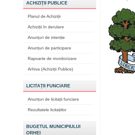
ACHIZIȚII PUBLICE
Planul de Achiziții
Achiziții în derulare
Anunțuri de intenție
Anunțuri de participare
Rapoarte de monitorizare
Arhiva (Achiziții Publice)
LICITAȚII FUNCIARE
Anunțuri de licitații funciare
Rezultatele licitațiilor
BUGETUL MUNICIPIULUI
ORHEI