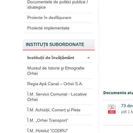
Documentele de politici publice /
strategice
Proiecte în desfășurare
Proiecte implementate
INSTITUȚII SUBORDONATE
Instituții de învățământ
+
Muzeul de Istorie şi Etnografie
Orhei
Regia Apă Canal – Orhei S.A.
Documente at
Î.M. Servicii Comunal - Locative
Orhei
73 din
Î.M. Achiziții, Comerț și Piețe
pdf, 1 
Î.M. „Orhei Transport”
Î.M. Hotelul ”CODRU”