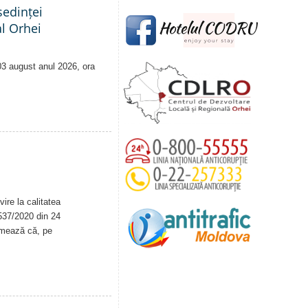
edinței
al Orhei
 03 august anul 2026, ora
ire la calitatea
. 537/2020 din 24
rmează că, pe