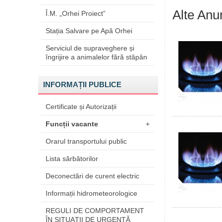
Alte Anu
Î.M. „Orhei Proiect”
Stația Salvare pe Apă Orhei
Serviciul de supraveghere și
îngrijire a animalelor fără stăpân
INFORMAȚII PUBLICE
Certificate și Autorizații
Funcții vacante
+
Orarul transportului public
Lista sărbătorilor
Deconectări de curent electric
Informații hidrometeorologice
REGULI DE COMPORTAMENT
ÎN SITUAŢII DE URGENŢĂ