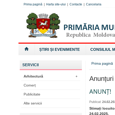
Prima pagină
|
Harta site-ului
|
Contacte
|
Cancelaria
ȘTIRI ȘI EVENIMENTE
CONSILIUL 
Prima pagină
SERVICII
Arhitectură
+
Anunțuri
Comerț
ANUNȚ!
Publicitate
Publicat:
24.02.20
Alte servicii
Stimați locuito
24.02.2025,