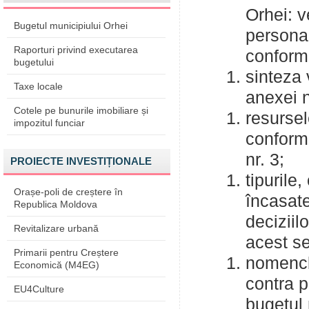
Orhei: ve
Bugetul municipiului Orhei
personal
Raporturi privind executarea
conform 
bugetului
sinteza 
Taxe locale
anexei n
Cotele pe bunurile imobiliare și
resursel
impozitul funciar
conform 
nr. 3;
PROIECTE INVESTIȚIONALE
tipurile,
Orașe-poli de creștere în
încasate
Republica Moldova
deciziil
Revitalizare urbană
acest s
Primarii pentru Creștere
nomencla
Economică (M4EG)
contra p
EU4Culture
bugetul 