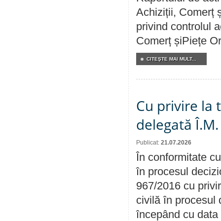
Achiziții, Comerț 
privind controlul a
Comerț șiPiețe Or
CITEŞTE MAI MULT...
Cu privire la
delegată Î.M.
Publicat:
21.07.2026
În conformitate cu
în procesul decizi
967/2016 cu privi
civilă în procesul
începând cu data 