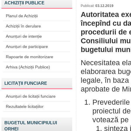
ACHIZIȚII PUBLICE
Publicat:
03.12.2019
Autoritatea ex
Planul de Achiziții
începînd cu da
Achiziții în derulare
procedurii de 
Anunțuri de intenție
Consiliului mu
Anunțuri de participare
bugetului muni
Rapoarte de monitorizare
Necesitatea elab
Arhiva (Achiziții Publice)
elaborarea buge
legale, în baza
LICITAȚII FUNCIARE
aprobate de Min
Anunțuri de licitații funciare
Prevederile 
Rezultatele licitațiilor
proiectul d
votează pe 
BUGETUL MUNICIPIULUI
sinteza 
ORHEI