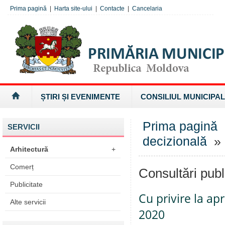
Prima pagină
|
Harta site-ului
|
Contacte
|
Cancelaria
ȘTIRI ȘI EVENIMENTE
CONSILIUL MUNICIPAL
Prima pagină
SERVICII
decizională
» 
Arhitectură
+
Comerț
Consultări publ
Publicitate
Cu privire la a
Alte servicii
2020