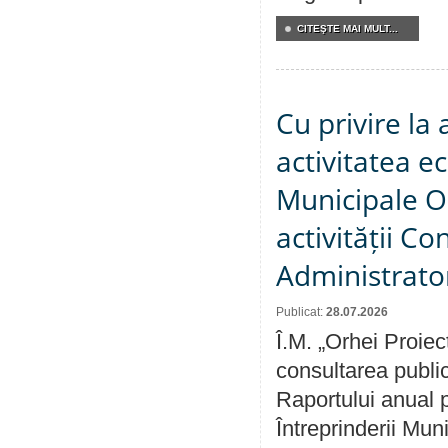
CITEŞTE MAI MULT...
Cu privire la
activitatea e
Municipale O
activității Co
Administrator
Publicat:
28.07.2026
Î.M. „Orhei Proiec
consultarea public
Raportului anual p
Întreprinderii M