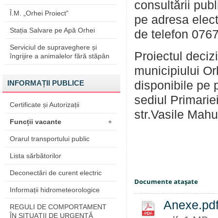
consultării pub
Î.M. „Orhei Proiect”
pe adresa elec
Stația Salvare pe Apă Orhei
de telefon 07
Serviciul de supraveghere și
Proiectul deciz
îngrijire a animalelor fără stăpân
municipiului Or
INFORMAȚII PUBLICE
disponibile pe 
sediul Primarie
Certificate și Autorizații
str.Vasile Mahu,
Funcții vacante
+
Orarul transportului public
Lista sărbătorilor
Deconectări de curent electric
Documente ataşate
Informații hidrometeorologice
Anexe.pd
REGULI DE COMPORTAMENT
ÎN SITUAŢII DE URGENŢĂ