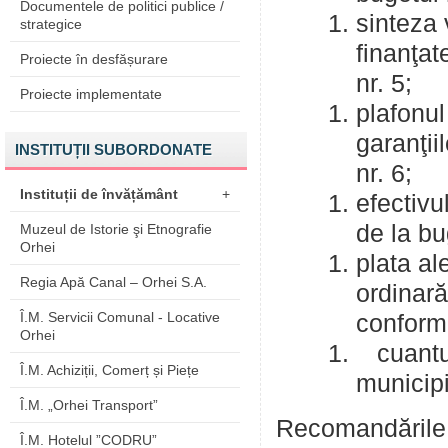
Documentele de politici publice /
sinteza 
strategice
finanţat
Proiecte în desfășurare
nr. 5;
Proiecte implementate
plafonul
garanţii
INSTITUȚII SUBORDONATE
nr. 6;
Instituții de învățământ
+
efectivu
de la bu
Muzeul de Istorie şi Etnografie
Orhei
plata al
Regia Apă Canal – Orhei S.A.
ordinară
Î.M. Servicii Comunal - Locative
conform 
Orhei
cuantum
Î.M. Achiziții, Comerț și Piețe
municipi
Î.M. „Orhei Transport”
Recomandările 
Î.M. Hotelul ”CODRU”