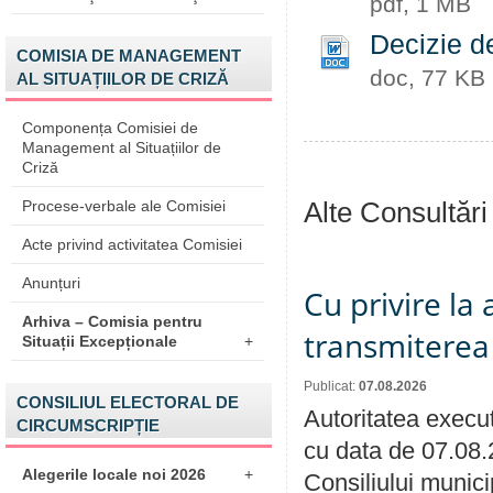
pdf, 1 MB
Decizie d
COMISIA DE MANAGEMENT
doc, 77 KB
AL SITUAȚIILOR DE CRIZĂ
Componența Comisiei de
Management al Situațiilor de
Criză
Alte Consultări
Procese-verbale ale Comisiei
Acte privind activitatea Comisiei
Anunțuri
Cu privire la
Arhiva – Comisia pentru
transmiterea 
Situații Excepționale
+
Publicat:
07.08.2026
CONSILIUL ELECTORAL DE
Autoritatea execut
CIRCUMSCRIPȚIE
cu data de 07.08.
Alegerile locale noi 2026
+
Consiliului munici