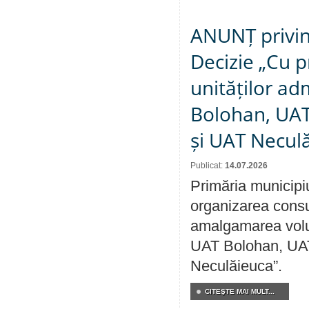
ANUNȚ privin
Decizie „Cu p
unităților ad
Bolohan, UAT 
și UAT Necul
Publicat:
14.07.2026
Primăria municipi
organizarea consul
amalgamarea volunt
UAT Bolohan, UAT
Neculăieuca”.
CITEŞTE MAI MULT...