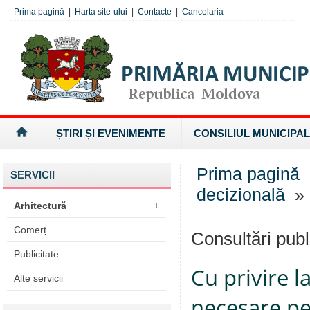
Prima pagină
|
Harta site-ului
|
Contacte
|
Cancelaria
ȘTIRI ȘI EVENIMENTE
CONSILIUL MUNICIPAL
Prima pagină
SERVICII
decizională
» 
Arhitectură
+
Comerț
Consultări publ
Publicitate
Cu privire l
Alte servicii
necesare pe