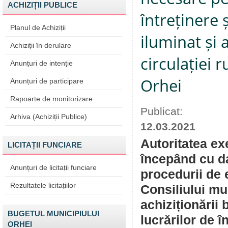
ACHIZIȚII PUBLICE
întreținere 
Planul de Achiziții
iluminat și 
Achiziții în derulare
circulației 
Anunțuri de intenție
Orhei
Anunțuri de participare
Rapoarte de monitorizare
Publicat:
Arhiva (Achiziții Publice)
12.03.2021
Autoritatea ex
LICITAȚII FUNCIARE
începând cu da
Anunțuri de licitații funciare
procedurii de 
Rezultatele licitațiilor
Consiliului mu
achiziționării
BUGETUL MUNICIPIULUI
lucrărilor de î
ORHEI