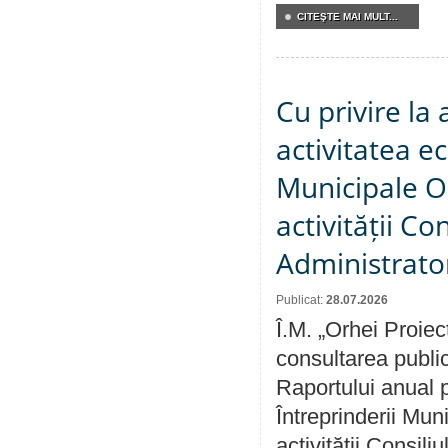
CITEŞTE MAI MULT...
Cu privire la
activitatea e
Municipale O
activității Co
Administrator
Publicat:
28.07.2026
Î.M. „Orhei Proiec
consultarea public
Raportului anual p
Întreprinderii M
activității Consili