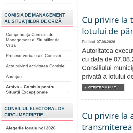
COMISIA DE MANAGEMENT
Cu privire la
AL SITUAȚIILOR DE CRIZĂ
lotului de pă
Componența Comisiei de
Management al Situațiilor de
Publicat:
07.08.2026
Criză
Autoritatea execut
Procese-verbale ale Comisiei
cu data de 07.08.
Acte privind activitatea Comisiei
Consiliului munici
privată a lotului 
Anunțuri
Arhiva – Comisia pentru
CITEŞTE MAI MULT...
Situații Excepționale
+
CONSILIUL ELECTORAL DE
Cu privire la
CIRCUMSCRIPȚIE
transmiterea 
Alegerile locale noi 2026
+