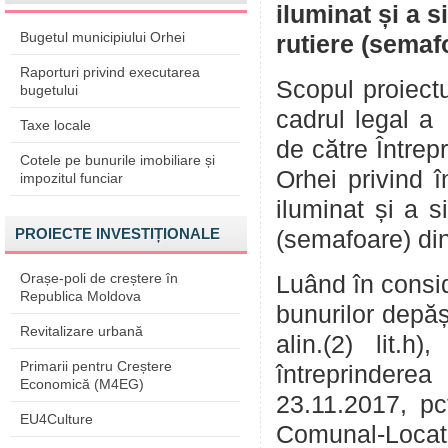
iluminat și a s
Bugetul municipiului Orhei
rutiere (semaf
Raporturi privind executarea
Scopul proiectu
bugetului
cadrul legal a 
Taxe locale
de către Întrep
Cotele pe bunurile imobiliare și
Orhei privind î
impozitul funciar
iluminat și a si
PROIECTE INVESTIȚIONALE
(semafoare) din
Orașe-poli de creștere în
Luând în consid
Republica Moldova
bunurilor depă
Revitalizare urbană
alin.(2) lit.h
Primarii pentru Creștere
întreprinderea 
Economică (M4EG)
23.11.2017, pct
EU4Culture
Comunal-Locat