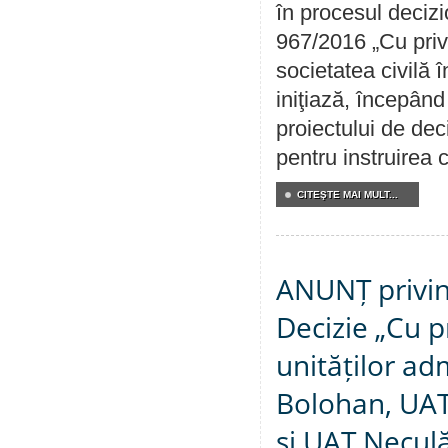
în procesul decizi
967/2016 „Cu priv
societatea civilă 
iniţiază, începân
proiectului de dec
pentru instruirea c
CITEŞTE MAI MULT...
ANUNȚ privin
Decizie „Cu p
unităților ad
Bolohan, UAT 
și UAT Necul