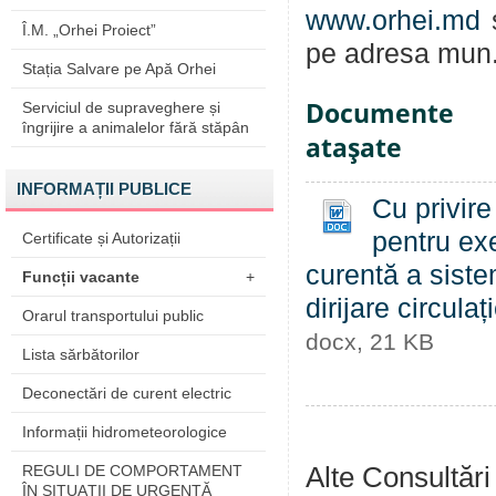
www.orhei.md
s
Î.M. „Orhei Proiect”
pe adresa mun.
Stația Salvare pe Apă Orhei
Documente
Serviciul de supraveghere și
îngrijire a animalelor fără stăpân
ataşate
INFORMAȚII PUBLICE
Cu privire
pentru exe
Certificate și Autorizații
curentă a siste
Funcții vacante
+
dirijare circulaț
Orarul transportului public
docx, 21 KB
Lista sărbătorilor
Deconectări de curent electric
Informații hidrometeorologice
Alte Consultări
REGULI DE COMPORTAMENT
ÎN SITUAŢII DE URGENŢĂ