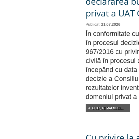
declararea b
privat a UAT 
Publicat:
21.07.2026
În conformitate cu
în procesul decizi
967/2016 cu privi
civilă în procesul
începând cu data 
decizie a Consiliu
rezultatelor invent
domeniul privat a
CITEŞTE MAI MULT...
Cu privire la