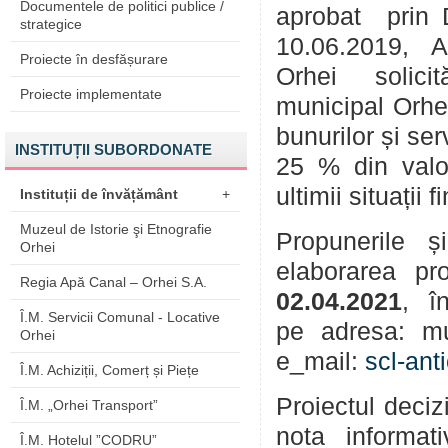
Documentele de politici publice /
aprobat prin D
strategice
10.06.2019, Ad
Proiecte în desfășurare
Orhei solicită
Proiecte implementate
municipal Orhei
bunurilor și ser
INSTITUȚII SUBORDONATE
25 % din valoa
ultimii situați
Instituții de învățământ
+
Muzeul de Istorie şi Etnografie
Propunerile și 
Orhei
elaborarea pr
Regia Apă Canal – Orhei S.A.
02.04.2021
, î
Î.M. Servicii Comunal - Locative
pe adresa: m
Orhei
e_mail:
scl-an
Î.M. Achiziții, Comerț și Piețe
Proiectul deciz
Î.M. „Orhei Transport”
nota informat
Î.M. Hotelul ”CODRU”