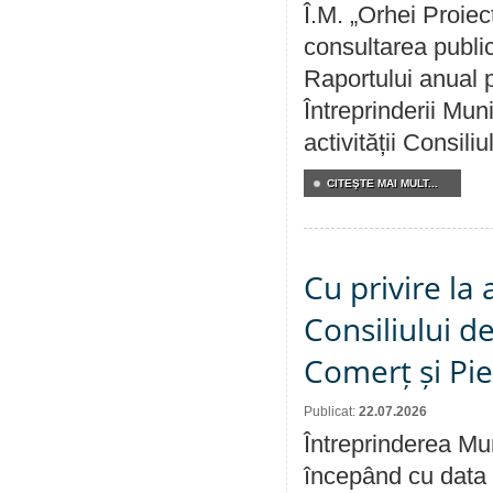
Î.M. „Orhei Proiec
consultarea public
Raportului anual p
Întreprinderii M
activității Consili
CITEŞTE MAI MULT...
Cu privire la
Consiliului de
Comerț și Pie
Publicat:
22.07.2026
Întreprinderea Mun
începând cu data 