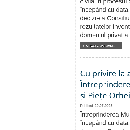
civilă în procesul
începând cu data 
decizie a Consiliu
rezultatelor invent
domeniul privat a
CITEŞTE MAI MULT...
Cu privire la
Întreprindere
și Piețe Orhe
Publicat:
20.07.2026
Întreprinderea Mun
începând cu data 