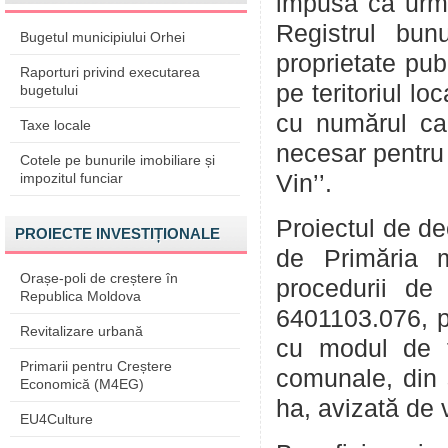
impusă ca urmar
Registrul bun
Bugetul municipiului Orhei
proprietate pu
Raporturi privind executarea
pe teritoriul lo
bugetului
cu numărul ca
Taxe locale
necesar pentru 
Cotele pe bunurile imobiliare și
impozitul funciar
Vin’’.
Proiectul de de
PROIECTE INVESTIȚIONALE
de Primăria m
Orașe-poli de creștere în
procedurii de 
Republica Moldova
6401103.076, p
Revitalizare urbană
cu modul de fo
Primarii pentru Creștere
comunale, din 
Economică (M4EG)
ha, avizată de v
EU4Culture