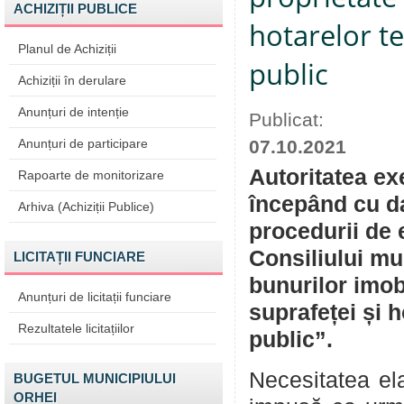
ACHIZIȚII PUBLICE
hotarelor t
Planul de Achiziții
public
Achiziții în derulare
Anunțuri de intenție
Publicat:
Anunțuri de participare
07.10.2021
Autoritatea ex
Rapoarte de monitorizare
începând cu da
Arhiva (Achiziții Publice)
procedurii de 
Consiliului mu
LICITAȚII FUNCIARE
bunurilor imob
Anunțuri de licitații funciare
suprafeței și 
Rezultatele licitațiilor
public”.
Necesitatea ela
BUGETUL MUNICIPIULUI
ORHEI