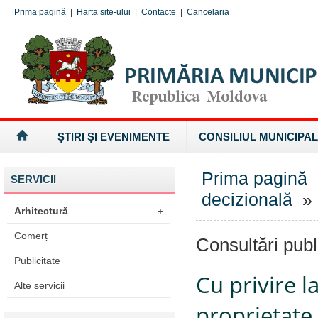
Prima pagină
|
Harta site-ului
|
Contacte
|
Cancelaria
ȘTIRI ȘI EVENIMENTE
CONSILIUL MUNICIPAL
Prima pagină
SERVICII
decizională
» 
Arhitectură
+
Comerț
Consultări publ
Publicitate
Cu privire l
Alte servicii
proprietate 