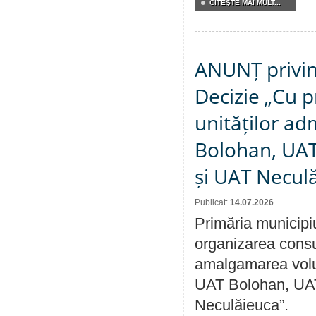
CITEŞTE MAI MULT...
ANUNȚ privin
Decizie „Cu p
unităților ad
Bolohan, UAT 
și UAT Necul
Publicat:
14.07.2026
Primăria municipi
organizarea consul
amalgamarea volunt
UAT Bolohan, UAT
Neculăieuca”.