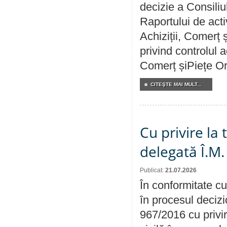
decizie a Consiliu
Raportului de activ
Achiziții, Comerț 
privind controlul a
Comerț șiPiețe Or
CITEŞTE MAI MULT...
Cu privire la
delegată Î.M.
Publicat:
21.07.2026
În conformitate cu
în procesul decizi
967/2016 cu privi