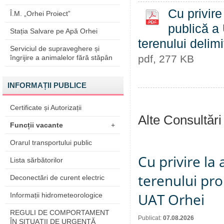
Cu privire
Î.M. „Orhei Proiect”
publică a 
Stația Salvare pe Apă Orhei
terenului delim
Serviciul de supraveghere și
pdf, 277 KB
îngrijire a animalelor fără stăpân
INFORMAȚII PUBLICE
Certificate și Autorizații
Alte Consultări
Funcții vacante
+
Orarul transportului public
Cu privire la
Lista sărbătorilor
terenului pro
Deconectări de curent electric
UAT Orhei
Informații hidrometeorologice
REGULI DE COMPORTAMENT
Publicat:
07.08.2026
ÎN SITUAŢII DE URGENŢĂ