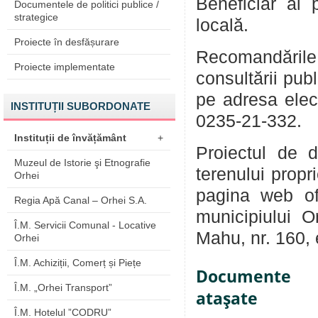
Beneficiar ai 
Documentele de politici publice /
strategice
locală.
Proiecte în desfășurare
Recomandările
Proiecte implementate
consultării pub
pe adresa ele
INSTITUȚII SUBORDONATE
0235-21-332.
Instituții de învățământ
+
Proiectul de d
Muzeul de Istorie şi Etnografie
terenului propr
Orhei
pagina web of
Regia Apă Canal – Orhei S.A.
municipiului O
Î.M. Servicii Comunal - Locative
Mahu, nr. 160, et
Orhei
Î.M. Achiziții, Comerț și Piețe
Documente
Î.M. „Orhei Transport”
ataşate
Î.M. Hotelul ”CODRU”