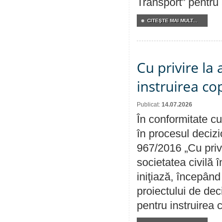
Transport” pentru
CITEŞTE MAI MULT...
Cu privire la
instruirea cop
Publicat:
14.07.2026
În conformitate cu
în procesul decizi
967/2016 „Cu priv
societatea civilă 
iniţiază, începân
proiectului de dec
pentru instruirea c