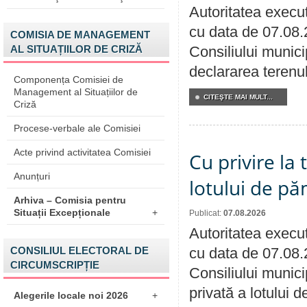
Autoritatea execut
cu data de 07.08.
COMISIA DE MANAGEMENT
AL SITUAȚIILOR DE CRIZĂ
Consiliului munici
declararea terenul
Componența Comisiei de
Management al Situațiilor de
CITEŞTE MAI MULT...
Criză
Procese-verbale ale Comisiei
Acte privind activitatea Comisiei
Cu privire la
Anunțuri
lotului de pă
Arhiva – Comisia pentru
Situații Excepționale
+
Publicat:
07.08.2026
Autoritatea execut
CONSILIUL ELECTORAL DE
cu data de 07.08.
CIRCUMSCRIPȚIE
Consiliului munici
privată a lotului 
Alegerile locale noi 2026
+