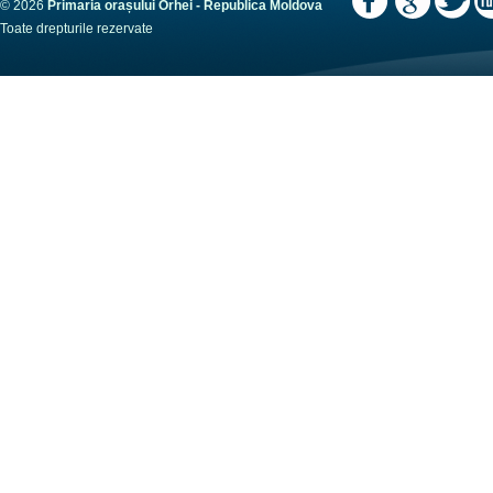
© 2026
Primaria orașului Orhei - Republica Moldova
Toate drepturile rezervate