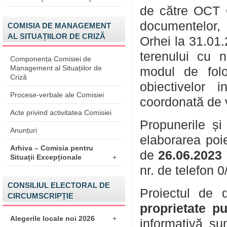
de către OCT O
documentelor,
COMISIA DE MANAGEMENT
AL SITUAȚIILOR DE CRIZĂ
Orhei la 31.01.
terenului cu n
Componența Comisiei de
Management al Situațiilor de
modul de folo
Criză
obiectivelor 
Procese-verbale ale Comisiei
coordonată de vi
Acte privind activitatea Comisiei
Propunerile și 
Anunțuri
elaborarea poie
Arhiva – Comisia pentru
de
26.06.2023
Situații Excepționale
+
nr. de telefon 
CONSILIUL ELECTORAL DE
Proiectul de 
CIRCUMSCRIPȚIE
proprietate p
Alegerile locale noi 2026
+
informativă su