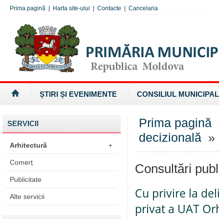
Prima pagină
|
Harta site-ului
|
Contacte
|
Cancelaria
ȘTIRI ȘI EVENIMENTE
CONSILIUL MUNICIPAL
Prima pagină
SERVICII
decizională
» 
Arhitectură
+
Comerț
Consultări publ
Publicitate
Cu privire la de
Alte servicii
privat a UAT Or