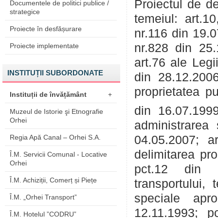
Proiectul de de
Documentele de politici publice /
strategice
temeiul: art.1
Proiecte în desfășurare
nr.116 din 19.0
nr.828 din 25.1
Proiecte implementate
art.76 ale Legi
INSTITUȚII SUBORDONATE
din 28.12.2006
proprietatea pu
Instituții de învățământ
+
din 16.07.1999;
Muzeul de Istorie şi Etnografie
Orhei
administrarea 
Regia Apă Canal – Orhei S.A.
04.05.2007; ar
delimitarea pro
Î.M. Servicii Comunal - Locative
Orhei
pct.12 din R
Î.M. Achiziții, Comerț și Piețe
transportului, 
speciale apr
Î.M. „Orhei Transport”
12.11.1993; pc
Î.M. Hotelul ”CODRU”