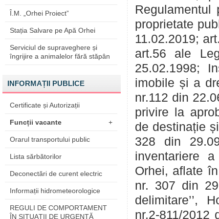
Regulamentul p
Î.M. „Orhei Proiect”
proprietate pub
Stația Salvare pe Apă Orhei
11.02.2019; art.4
Serviciul de supraveghere și
art.56 ale Leg
îngrijire a animalelor fără stăpân
25.02.1998; Ins
imobile și a dr
INFORMAȚII PUBLICE
nr.112 din 22.
Certificate și Autorizații
privire la apro
Funcții vacante
+
de destinație și
328 din 29.09.
Orarul transportului public
inventariere a
Lista sărbătorilor
Orhei, aflate î
Deconectări de curent electric
nr. 307 din 29.
Informații hidrometeorologice
delimitare’’, H
REGULI DE COMPORTAMENT
nr.2-811/2012 
ÎN SITUAŢII DE URGENŢĂ