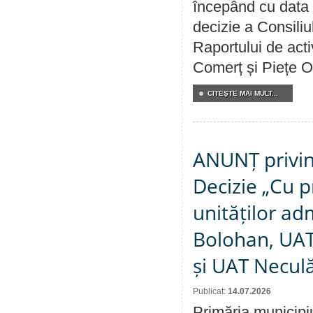
începând cu data 
decizie a Consiliu
Raportului de acti
Comerț și Piețe O
CITEŞTE MAI MULT...
ANUNȚ privin
Decizie „Cu p
unităților ad
Bolohan, UAT 
și UAT Necul
Publicat:
14.07.2026
Primăria municipi