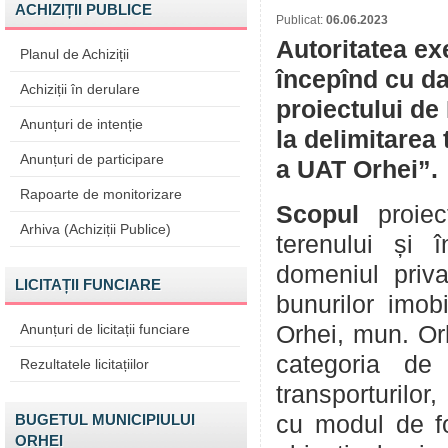
ACHIZIȚII PUBLICE
Publicat:
06.06.2023
Autoritatea ex
Planul de Achiziții
începînd cu da
Achiziții în derulare
proiectului de
Anunțuri de intenție
la delimitarea
Anunțuri de participare
a UAT Orhei”.
Rapoarte de monitorizare
Scopul
proiec
Arhiva (Achiziții Publice)
terenului și î
domeniul priva
LICITAȚII FUNCIARE
bunurilor imob
Anunțuri de licitații funciare
Orhei, mun. Or
categoria de d
Rezultatele licitațiilor
transporturilor,
BUGETUL MUNICIPIULUI
cu modul de fo
ORHEI