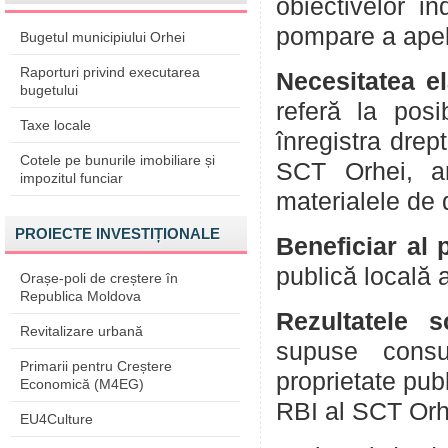
obiectivelor in
pompare a apelor
Bugetul municipiului Orhei
Raporturi privind executarea
Necesitatea el
bugetului
referă la posi
Taxe locale
înregistra drep
Cotele pe bunurile imobiliare și
SCT Orhei, ant
impozitul funciar
materialele de 
PROIECTE INVESTIȚIONALE
Beneficiar al 
publică locală 
Orașe-poli de creștere în
Republica Moldova
Rezultatele s
Revitalizare urbană
supuse consul
Primarii pentru Creștere
proprietate pub
Economică (M4EG)
RBI al SCT Orh
EU4Culture