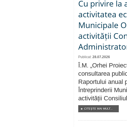
Cu privire la
activitatea e
Municipale O
activității Co
Administrator
Publicat:
28.07.2026
Î.M. „Orhei Proiec
consultarea public
Raportului anual p
Întreprinderii M
activității Consili
CITEŞTE MAI MULT...