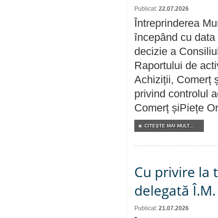
Publicat:
22.07.2026
Întreprinderea Mun
începând cu data 
decizie a Consiliu
Raportului de activ
Achiziții, Comerț 
privind controlul a
Comerț șiPiețe Or
CITEŞTE MAI MULT...
Cu privire la
delegată Î.M.
Publicat:
21.07.2026