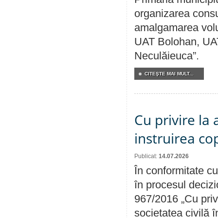
organizarea consul
amalgamarea volunt
UAT Bolohan, UAT
Neculăieuca”.
CITEŞTE MAI MULT...
Cu privire la
instruirea cop
Publicat:
14.07.2026
În conformitate cu
în procesul decizi
967/2016 „Cu priv
societatea civilă 