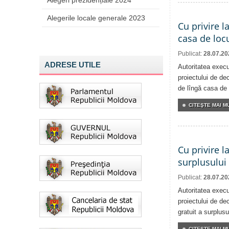
Alegeri prezidențiale 2024
Alegerile locale generale 2023
Cu privire l
casa de locu
Publicat:
28.07.20
ADRESE UTILE
Autoritatea execu
proiectului de dec
de lîngă casa de 
CITEŞTE MAI MU
Cu privire l
surplusului
Publicat:
28.07.20
Autoritatea execu
proiectului de dec
gratuit a surplusu
CITEŞTE MAI MU