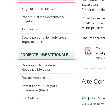
11.10.2023
pe a
Bugetul municipiului Orhei
Primăriei munici
Raporturi privind executarea
Proiectul decizi
bugetului
2024” și nota 
municipiului: m
Taxe locale
Cotele pe bunurile imobiliare și
Documente at
impozitul funciar
Cu pri
2024.
PROIECTE INVESTIȚIONALE
pdf, 2
Orașe-poli de creștere în
Republica Moldova
Revitalizare urbană
Alte Cons
Primarii pentru Creștere
Economică (M4EG)
Cu privire l
EU4Culture
Publicat:
31.07.20