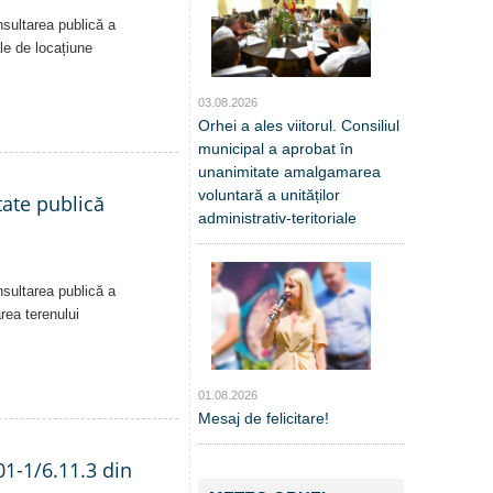
nsultarea publică a
ale de locațiune
03.08.2026
Orhei a ales viitorul. Consiliul
municipal a aprobat în
unanimitate amalgamarea
voluntară a unităților
tate publică
administrativ-teritoriale
nsultarea publică a
area terenului
01.08.2026
Mesaj de felicitare!
01-1/6.11.3 din