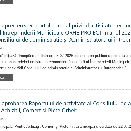
a aprecierea Raportului anual privind activitatea eco
al Întreprinderii Municipale ORHEIPROIECT în anul 202
Consiliului de administrație și Administratorului întrepr
26
ct” inițiază, începând cu data de 28.07.2026 consultarea publică a proiectului d
ului anual privind activitatea economico-financiară al Întreprinderii Munici
tul activității Consiliului de administrație și Administratorului întreprinderii”.
LT...
a aprobarea Raportului de activitate al Consiliului de 
 Achiziții, Comerț și Piețe Orhei”
26
nicipală Pentru Achiziții, Comerț și Piețe inițiază începând cu data de 22.07.