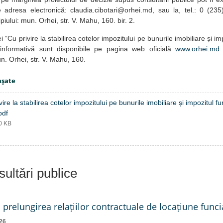
dresa electronică: claudia.cibotari@orhei.md, sau la, tel.: 0 (2
piului: mun. Orhei, str. V. Mahu, 160. bir. 2.
ei ”Cu privire la stabilirea cotelor impozitului pe bunurile imobiliare și i
informativă sunt disponibile pe pagina web oficială
www.orhei.md
un. Orhei, str. V. Mahu, 160.
aşate
vire la stabilirea cotelor impozitului pe bunurile imobiliare și impozitul f
pdf
60 KB
ultări publice
a prelungirea relațiilor contractuale de locațiune funci
26