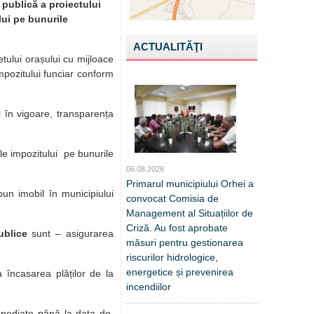
 publică a proiectului
lui pe bunurile
ACTUALITĂŢI
tului orașului cu mijloace
impozitului funciar conform
i în vigoare, transparența
ele impozitului pe bunurile
06.08.2026
Primarul municipiului Orhei a
bun imobil în municipiului
convocat Comisia de
Management al Situațiilor de
Criză. Au fost aprobate
ublice
sunt – asigurarea
măsuri pentru gestionarea
riscurilor hidrologice,
energetice și prevenirea
a încasarea plăților de la
incendiilor
expediate până la data de