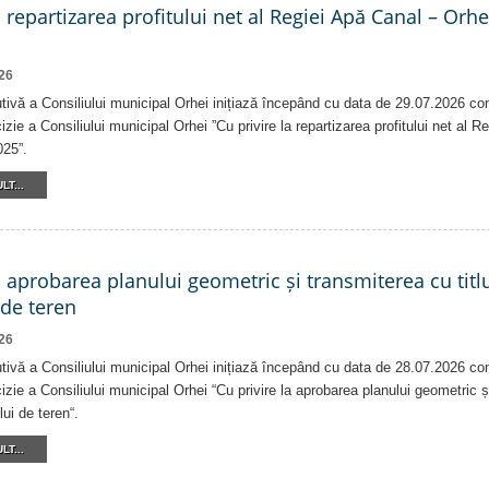
a repartizarea profitului net al Regiei Apă Canal – Orh
26
tivă a Consiliului municipal Orhei inițiază începând cu data de 29.07.2026 co
izie a Consiliului municipal Orhei ”Cu privire la repartizarea profitului net al 
025”.
LT...
a aprobarea planului geometric și transmiterea cu titlu
 de teren
26
tivă a Consiliului municipal Orhei inițiază începând cu data de 28.07.2026 co
izie a Consiliului municipal Orhei “Cu privire la aprobarea planului geometric ș
lui de teren“.
LT...