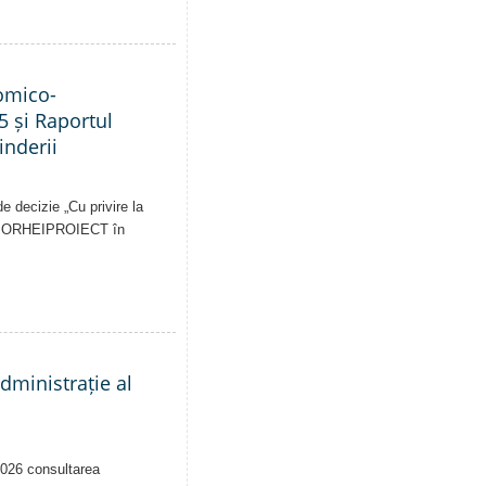
nomico-
5 și Raportul
inderii
e decizie „Cu privire la
pale ORHEIPROIECT în
administrație al
2026 consultarea