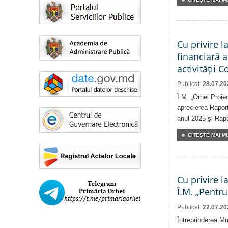
Cu privire l
financiară 
activității 
Publicat:
28.07.20
Î.M. „Orhei Proie
aprecierea Raport
anul 2025 și Rapor
CITEŞTE MAI MU
Cu privire l
Î.M. „Pentru
Publicat:
22.07.20
Întreprinderea Mu