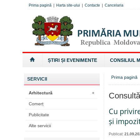
Prima pagină
|
Harta site-ului
|
Contacte
|
Cancelaria
ȘTIRI ȘI EVENIMENTE
CONSILIUL 
Prima pagină
SERVICII
Arhitectură
+
Consultă
Comerț
Cu privir
Publicitate
și impozi
Alte servicii
Publicat:
21.09.20