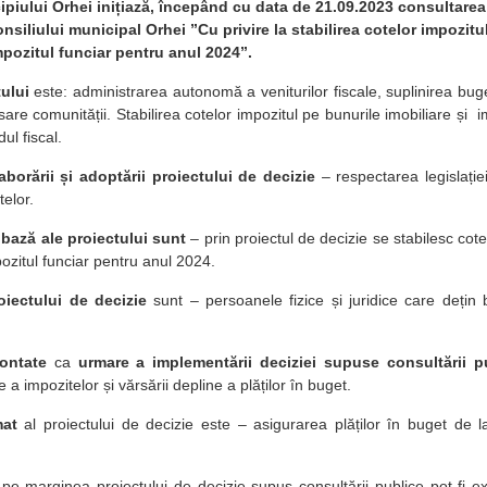
ipiului Orhei inițiază, începând cu data de 21.09.2023 consultarea
nsiliului municipal Orhei ”Cu privire la stabilirea cotelor impozitu
mpozitul funciar pentru anul 2024”.
ului
este: administrarea autonomă a veniturilor fiscale, suplinirea buge
are comunității. Stabilirea cotelor impozitul pe bunurile imobiliare și 
dul fiscal.
aborării și adoptării
proiectului de decizie
– respectarea legislație
telor.
 bază
ale proiectului sunt
– prin proiectul de decizie se stabilesc cot
pozitul funciar pentru anul 2024.
oiectului
de decizie
sunt – persoanele fizice și juridice care dețin 
ontate
ca
urmare a implementării deciziei supuse consultării p
e a impozitelor și vărsării depline a plăților în buget.
mat
al proiectului de decizie este – asigurarea plăților în buget de l
e marginea proiectului de decizie supus consultării publice pot fi 