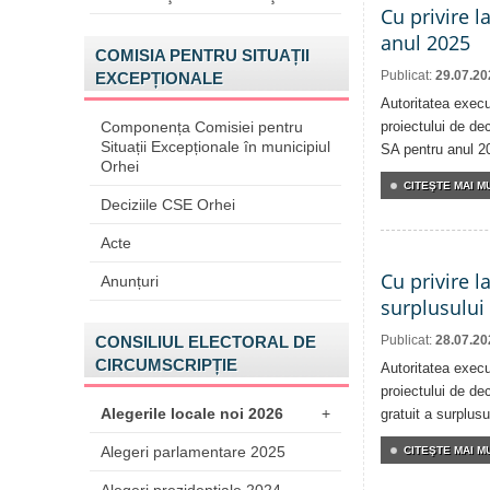
Cu privire l
anul 2025
COMISIA PENTRU SITUAȚII
Publicat:
29.07.20
EXCEPȚIONALE
Autoritatea execu
Componența Comisiei pentru
proiectului de dec
Situații Excepționale în municipiul
SA pentru anul 2
Orhei
CITEŞTE MAI MU
Deciziile CSE Orhei
Acte
Cu privire l
Anunțuri
surplusului
CONSILIUL ELECTORAL DE
Publicat:
28.07.20
CIRCUMSCRIPȚIE
Autoritatea execu
proiectului de dec
Alegerile locale noi 2026
+
gratuit a surplusu
Alegeri parlamentare 2025
CITEŞTE MAI MU