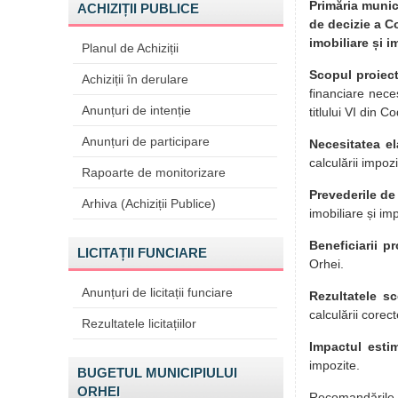
Primăria munic
ACHIZIȚII PUBLICE
de decizie a Co
imobiliare și i
Planul de Achiziții
Scopul proiect
Achiziții în derulare
financiare neces
Anunțuri de intenție
titlului VI din Co
Anunțuri de participare
Necesitatea el
calculării impozi
Rapoarte de monitorizare
Prevederile de
Arhiva (Achiziții Publice)
imobiliare și im
Beneficiarii pr
LICITAȚII FUNCIARE
Orhei.
Anunțuri de licitații funciare
Rezultatele sc
calculării corect
Rezultatele licitațiilor
Impactul esti
impozite.
BUGETUL MUNICIPIULUI
ORHEI
Recomandările p