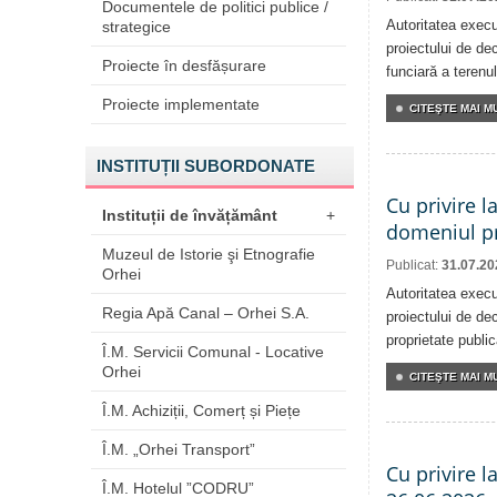
Documentele de politici publice /
Autoritatea execu
strategice
proiectului de dec
Proiecte în desfășurare
funciară a terenul
Proiecte implementate
CITEŞTE MAI MU
INSTITUȚII SUBORDONATE
Cu privire l
Instituții de învățământ
+
domeniul pr
Muzeul de Istorie şi Etnografie
Publicat:
31.07.20
Orhei
Autoritatea execu
Regia Apă Canal – Orhei S.A.
proiectului de dec
proprietate publi
Î.M. Servicii Comunal - Locative
Orhei
CITEŞTE MAI MU
Î.M. Achiziții, Comerț și Piețe
Î.M. „Orhei Transport”
Cu privire l
Î.M. Hotelul ”CODRU”