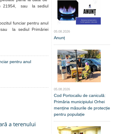
35) 21954, sau la sediul
mpozitul funciar pentru anul
sau la sediul Primăriei
05.08.2026
Anunț
unciar pentru anul
05.08.2026
Cod Portocaliu de caniculă:
Primăria municipiului Orhei
menține măsurile de protecție
pentru populație
ară a terenului