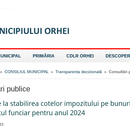
MUNICIPAL
PRIMĂRIA
CDLR ORHEI
DESCOPER
»
CONSILIUL MUNICIPAL
»
Transparența decizională
» Consultări p
ri publice
e la stabilirea cotelor impozitului pe bunur
tul funciar pentru anul 2024
23