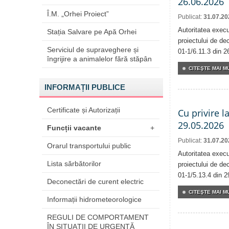
26.06.2026
Î.M. „Orhei Proiect”
Publicat:
31.07.20
Autoritatea execu
Stația Salvare pe Apă Orhei
proiectului de dec
Serviciul de supraveghere și
01-1/6.11.3 din 2
îngrijire a animalelor fără stăpân
CITEŞTE MAI MU
INFORMAȚII PUBLICE
Certificate și Autorizații
Cu privire l
29.05.2026
Funcții vacante
+
Publicat:
31.07.20
Orarul transportului public
Autoritatea execu
Lista sărbătorilor
proiectului de dec
01-1/5.13.4 din 2
Deconectări de curent electric
CITEŞTE MAI MU
Informații hidrometeorologice
REGULI DE COMPORTAMENT
ÎN SITUAŢII DE URGENŢĂ