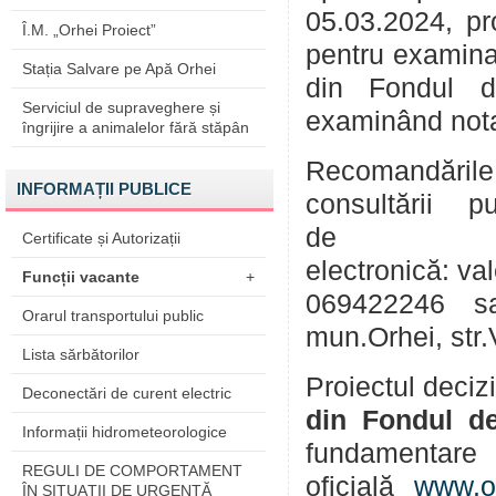
05.03.2024, pr
Î.M. „Orhei Proiect”
pentru examinar
Stația Salvare pe Apă Orhei
din Fondul d
Serviciul de supraveghere și
examinând nota
îngrijire a animalelor fără stăpân
Recomandările
INFORMAȚII PUBLICE
consultării
d
Certificate și Autorizații
electronică: va
Funcții vacante
+
069422246 sa
Orarul transportului public
mun.Orhei, str
Lista sărbătorilor
Proiectul deciz
Deconectări de curent electric
din Fondul de
Informații hidrometeorologice
fundamenta
REGULI DE COMPORTAMENT
oficială
www.o
ÎN SITUAŢII DE URGENŢĂ