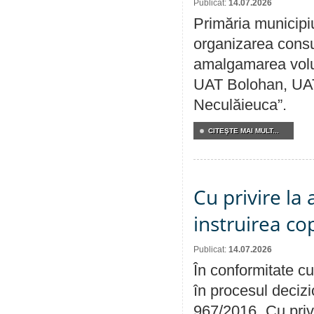
Publicat:
14.07.2026
Primăria municipi
organizarea consul
amalgamarea volunt
UAT Bolohan, UAT
Neculăieuca”.
CITEŞTE MAI MULT...
Cu privire la
instruirea cop
Publicat:
14.07.2026
În conformitate cu
în procesul decizi
967/2016 „Cu priv