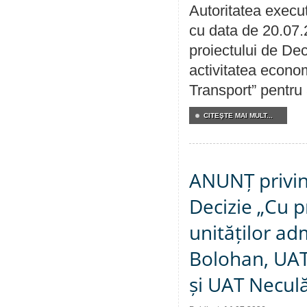
Autoritatea execut
cu data de 20.07.
proiectului de Dec
activitatea econom
Transport” pentru
CITEŞTE MAI MULT...
ANUNȚ privin
Decizie „Cu p
unităților ad
Bolohan, UAT 
și UAT Necul