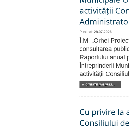
activității Co
Administrator
Publicat:
28.07.2026
Î.M. „Orhei Proiec
consultarea public
Raportului anual p
Întreprinderii M
activității Consili
CITEŞTE MAI MULT...
Cu privire la
Consiliului de