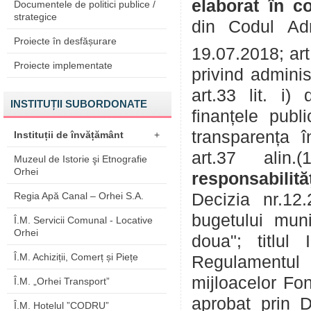
elaborat în c
Documentele de politici publice /
strategice
din Codul Adm
Proiecte în desfășurare
19.07.2018; art.
Proiecte implementate
privind adminis
art.33 lit. i
INSTITUȚII SUBORDONATE
finanțele publi
transparența î
Instituții de învățământ
+
art.37 ali
Muzeul de Istorie şi Etnografie
Orhei
responsabilit
Regia Apă Canal – Orhei S.A.
Decizia nr.12
bugetului muni
Î.M. Servicii Comunal - Locative
Orhei
doua"; titlul I
Î.M. Achiziții, Comerț și Piețe
Regulamentul 
mijloacelor Fon
Î.M. „Orhei Transport”
aprobat prin D
Î.M. Hotelul ”CODRU”