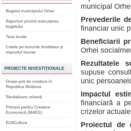
municipal Orhei
Bugetul municipiului Orhei
Prevederile d
Raporturi privind executarea
bugetului
financiar unic 
Taxe locale
Beneficiarii pr
Cotele pe bunurile imobiliare și
Orhei socialmen
impozitul funciar
Rezultatele s
PROIECTE INVESTIȚIONALE
supuse consultă
unic persoanelo
Orașe-poli de creștere în
Republica Moldova
Impactul esti
Revitalizare urbană
financiară a p
Primarii pentru Creștere
crizelor actuale
Economică (M4EG)
EU4Culture
Proiectul de 