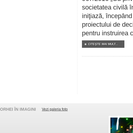
societatea civilă 
iniţiază, începân
proiectului de dec
pentru instruirea c
CITEŞTE MAI MULT...
ORHEI ÎN IMAGINI
Vezi galeria foto