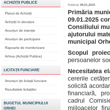
ACHIZIȚII PUBLICE
Publicat:
09.01.2025
Primăria munic
Planul de Achiziții
09.01.2025 con
Achiziții în derulare
Consiliului mu
Anunțuri de intenție
ajutorului mat
Anunțuri de participare
municipal Orhe
Rapoarte de monitorizare
Scopul proiec
Arhiva (Achiziții Publice)
persoanelor so
LICITAȚII FUNCIARE
Necesitatea el
cererile cetățe
Anunțuri de licitații funciare
solicită acorda
Rezultatele licitațiilor
financiară, pr
cadrul Comisi
BUGETUL MUNICIPIULUI
mijloacelor fi
ORHEI