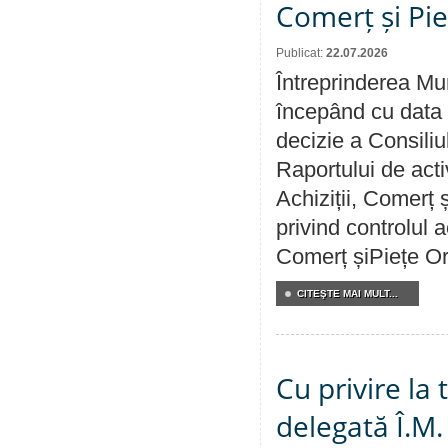
Comerț și Pie
Publicat:
22.07.2026
Întreprinderea Mun
începând cu data 
decizie a Consiliu
Raportului de activ
Achiziții, Comerț 
privind controlul a
Comerț șiPiețe Or
CITEŞTE MAI MULT...
Cu privire la
delegată Î.M.