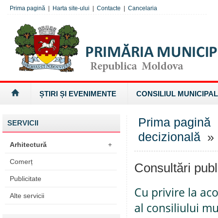
Prima pagină
|
Harta site-ului
|
Contacte
|
Cancelaria
ȘTIRI ȘI EVENIMENTE
CONSILIUL MUNICIPAL
Prima pagină
SERVICII
decizională
» 
Arhitectură
+
Comerț
Consultări publ
Publicitate
Cu privire la ac
Alte servicii
al consiliului m