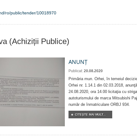
i.md/ro/public/tender/10018970
va (Achiziții Publice)
ANUNȚ
Publicat:
20.08.2020
Primăria mun. Orhei, în temeiul decizie
Orhei nr. 1.14.1 din 02.03.2018, anunţ
24.08.2020, ora 14.00 licitaţia cu strig
autoturismului de marca Mitsubishi Paj
număr de înmatriculare ORBJ 934.
CITEŞTE MAI MULT...