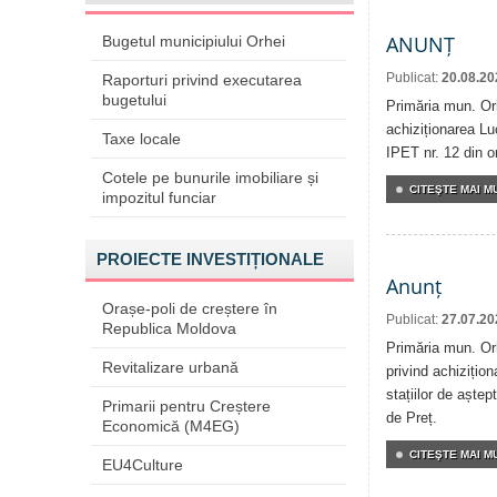
ANUNȚ
Bugetul municipiului Orhei
Publicat:
20.08.20
Raporturi privind executarea
bugetului
Primăria mun. Orh
achiziționarea Luc
Taxe locale
IPET nr. 12 din o
Cotele pe bunurile imobiliare și
CITEŞTE MAI MU
impozitul funciar
PROIECTE INVESTIȚIONALE
Anunț
Orașe-poli de creștere în
Publicat:
27.07.20
Republica Moldova
Primăria mun. Orh
Revitalizare urbană
privind achizițion
stațiilor de aștep
Primarii pentru Creștere
de Preț.
Economică (M4EG)
CITEŞTE MAI MU
EU4Culture