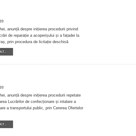
20
ei, anunță despre inițierea procedurii privind
rări de reparație a acoperișului și a fațadei la
raș, prin procedura de licitație deschisă
LT...
20
ei, anunță despre inițierea procedurii repetate
area Lucrărilor de confecționare și intalare a
tare a transportului public, prin Cererea Ofertelor
LT...