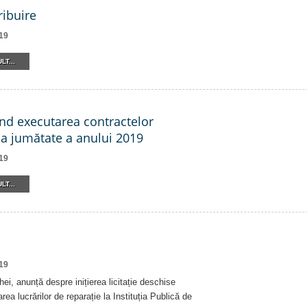
ribuire
19
LT...
ind executarea contractelor
a jumătate a anului 2019
19
LT...
19
ei, anunță despre inițierea licitație deschise
area lucrărilor de reparație la Instituția Publică de