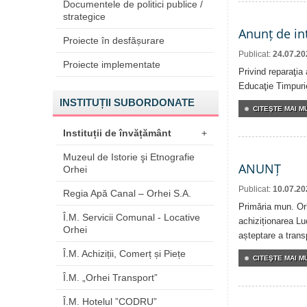
Documentele de politici publice /
strategice
Anunț de in
Proiecte în desfășurare
Publicat:
24.07.20
Proiecte implementate
Privind reparaţia 
Educaţie Timpurie
INSTITUȚII SUBORDONATE
CITEŞTE MAI MU
Instituții de învățământ
+
Muzeul de Istorie şi Etnografie
ANUNȚ
Orhei
Publicat:
10.07.20
Regia Apă Canal – Orhei S.A.
Primăria mun. Orh
Î.M. Servicii Comunal - Locative
achiziționarea Luc
Orhei
așteptare a transp
Î.M. Achiziții, Comerț și Piețe
CITEŞTE MAI MU
Î.M. „Orhei Transport”
Î.M. Hotelul ”CODRU”