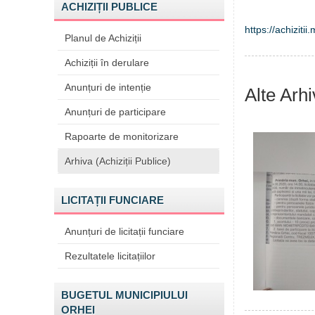
ACHIZIȚII PUBLICE
https://achiziti
Planul de Achiziții
Achiziții în derulare
Anunțuri de intenție
Alte Arhi
Anunțuri de participare
Rapoarte de monitorizare
Arhiva (Achiziții Publice)
LICITAȚII FUNCIARE
Anunțuri de licitații funciare
Rezultatele licitațiilor
BUGETUL MUNICIPIULUI
ORHEI