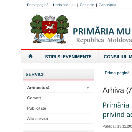
Prima pagină
|
Harta site-ului
|
Contacte
|
Cancelaria
ȘTIRI ȘI EVENIMENTE
CONSILIUL 
Prima pagină
»
SERVICII
Arhitectură
+
Arhiva (A
Comerț
Primăria 
Publicitate
privind a
Alte servicii
Publicat:
25.11.20