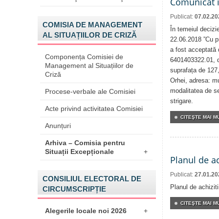
Comunicat 
Publicat:
07.02.20
COMISIA DE MANAGEMENT
În temeiul decizie
AL SITUAȚIILOR DE CRIZĂ
22.06.2018 ”Cu pri
a fost acceptată d
Componența Comisiei de
6401403322.01, d
Management al Situațiilor de
suprafața de 127,
Criză
Orhei, adresa: mu
modalitatea de sel
Procese-verbale ale Comisiei
strigare.
Acte privind activitatea Comisiei
CITEŞTE MAI MU
Anunțuri
Arhiva – Comisia pentru
Situații Excepționale
+
Planul de ac
Publicat:
27.01.20
CONSILIUL ELECTORAL DE
Planul de achizit
CIRCUMSCRIPȚIE
CITEŞTE MAI MU
Alegerile locale noi 2026
+