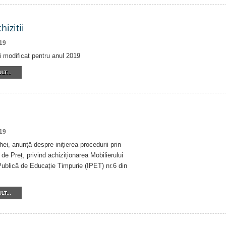
hizitii
19
ii modificat pentru anul 2019
LT...
19
ei, anunță despre inițierea procedurii prin
de Preț, privind achiziționarea Mobilierului
 Publică de Educație Timpurie (IPET) nr.6 din
LT...