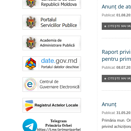
Anunț de at
Publicat:
01.08.20
CITEŞTE MAI MU
Raport priv
pentru prim
Publicat:
08.07.20
CITEŞTE MAI MU
Anunț
Publicat:
31.05.20
Primăria mun. Orh
privind achizițion