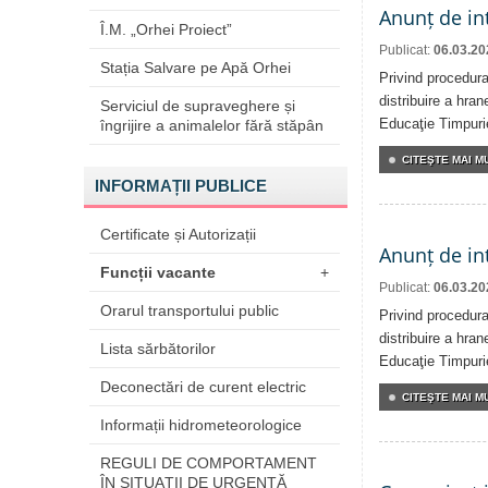
Anunț de in
Î.M. „Orhei Proiect”
Publicat:
06.03.20
Stația Salvare pe Apă Orhei
Privind procedura 
distribuire a hrane
Serviciul de supraveghere și
Educaţie Timpurie
îngrijire a animalelor fără stăpân
CITEŞTE MAI MU
INFORMAȚII PUBLICE
Certificate și Autorizații
Anunț de in
Funcții vacante
+
Publicat:
06.03.20
Orarul transportului public
Privind procedura 
distribuire a hrane
Lista sărbătorilor
Educaţie Timpurie
Deconectări de curent electric
CITEŞTE MAI MU
Informații hidrometeorologice
REGULI DE COMPORTAMENT
ÎN SITUAŢII DE URGENŢĂ