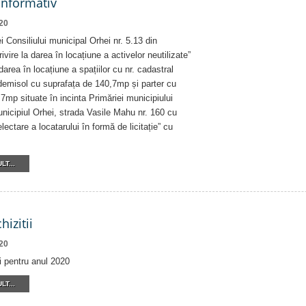
informativ
20
i Consiliului municipal Orhei nr. 5.13 din
vire la darea în locațiune a activelor neutilizate”
area în locațiune a spațiilor cu nr. cadastral
emisol cu suprafața de 140,7mp și parter cu
7mp situate în incinta Primăriei municipiului
nicipiul Orhei, strada Vasile Mahu nr. 160 cu
ectare a locatarului în formă de licitație” cu
LT...
hizitii
20
ii pentru anul 2020
LT...