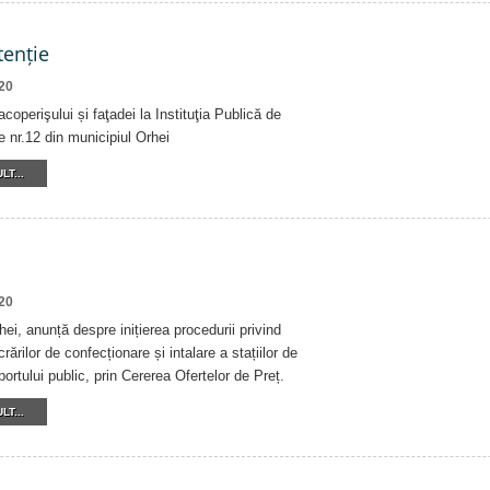
tenție
20
acoperişului și faţadei la Instituţia Publică de
 nr.12 din municipiul Orhei
LT...
20
ei, anunță despre inițierea procedurii privind
rărilor de confecționare și intalare a stațiilor de
ortului public, prin Cererea Ofertelor de Preț.
LT...