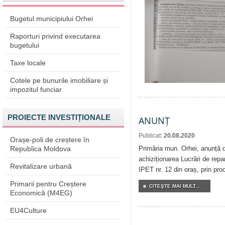
Bugetul municipiului Orhei
Raporturi privind executarea
bugetului
Taxe locale
Cotele pe bunurile imobiliare și
impozitul funciar
PROIECTE INVESTIȚIONALE
ANUNȚ
Publicat:
20.08.2020
Orașe-poli de creștere în
Republica Moldova
Primăria mun. Orhei, anunță de
achiziționarea Lucrări de repar
Revitalizare urbană
IPET nr. 12 din oraș, prin pro
Primarii pentru Creștere
CITEŞTE MAI MULT...
Economică (M4EG)
EU4Culture