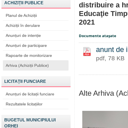
ACHIZIȚII PUBLICE
distribuire a h
Educaţie Timpu
Planul de Achiziții
2021
Achiziții în derulare
Anunțuri de intenție
Documente ataşate
Anunțuri de participare
anunt de i
Rapoarte de monitorizare
pdf, 78 KB
Arhiva (Achiziții Publice)
LICITAȚII FUNCIARE
Alte Arhiva (Ach
Anunțuri de licitații funciare
Rezultatele licitațiilor
BUGETUL MUNICIPIULUI
ORHEI