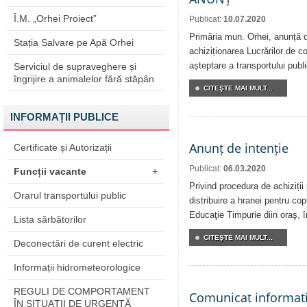
Î.M. „Orhei Proiect”
Publicat:
10.07.2020
Primăria mun. Orhei, anunță de
Stația Salvare pe Apă Orhei
achiziționarea Lucrărilor de co
așteptare a transportului publi
Serviciul de supraveghere și
îngrijire a animalelor fără stăpân
CITEŞTE MAI MULT...
INFORMAȚII PUBLICE
Anunț de intenție
Certificate și Autorizații
Publicat:
06.03.2020
Funcții vacante
+
Privind procedura de achiziții
Orarul transportului public
distribuire a hranei pentru copi
Educaţie Timpurie diin oraş, 
Lista sărbătorilor
CITEŞTE MAI MULT...
Deconectări de curent electric
Informații hidrometeorologice
REGULI DE COMPORTAMENT
Comunicat informat
ÎN SITUAŢII DE URGENŢĂ