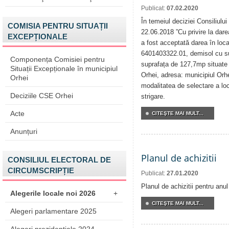
Publicat:
07.02.2020
În temeiul deciziei Consiliului
COMISIA PENTRU SITUAȚII
22.06.2018 ”Cu privire la darea
EXCEPȚIONALE
a fost acceptată darea în locaț
6401403322.01, demisol cu su
Componența Comisiei pentru
suprafața de 127,7mp situate î
Situații Excepționale în municipiul
Orhei, adresa: municipiul Orh
Orhei
modalitatea de selectare a loca
Deciziile CSE Orhei
strigare.
Acte
CITEŞTE MAI MULT...
Anunțuri
Planul de achizitii
CONSILIUL ELECTORAL DE
CIRCUMSCRIPȚIE
Publicat:
27.01.2020
Planul de achizitii pentru anu
Alegerile locale noi 2026
+
CITEŞTE MAI MULT...
Alegeri parlamentare 2025