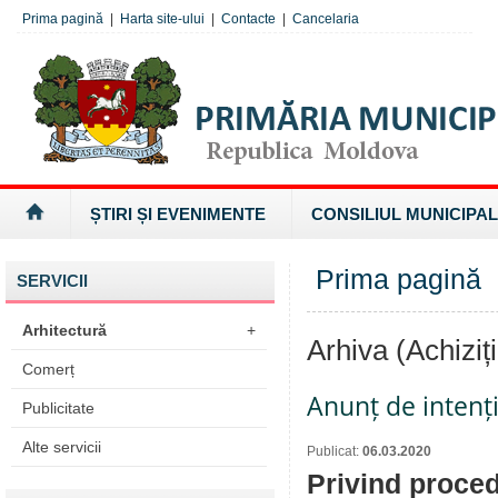
Prima pagină
|
Harta site-ului
|
Contacte
|
Cancelaria
ȘTIRI ȘI EVENIMENTE
CONSILIUL MUNICIPAL
Prima pagină
»
SERVICII
Arhitectură
+
Arhiva (Achiziți
Comerț
Anunț de intenț
Publicitate
Alte servicii
Publicat:
06.03.2020
Privind proced