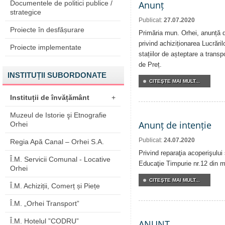
Documentele de politici publice /
Anunț
strategice
Publicat:
27.07.2020
Proiecte în desfășurare
Primăria mun. Orhei, anunță de
privind achiziționarea Lucrăril
Proiecte implementate
stațiilor de așteptare a transp
de Preț.
INSTITUȚII SUBORDONATE
CITEŞTE MAI MULT...
Instituții de învățământ
+
Muzeul de Istorie şi Etnografie
Anunț de intenție
Orhei
Publicat:
24.07.2020
Regia Apă Canal – Orhei S.A.
Privind reparaţia acoperişului 
Î.M. Servicii Comunal - Locative
Educaţie Timpurie nr.12 din m
Orhei
CITEŞTE MAI MULT...
Î.M. Achiziții, Comerț și Piețe
Î.M. „Orhei Transport”
Î.M. Hotelul ”CODRU”
ANUNȚ