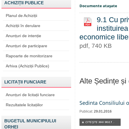
ACHIZIȚII PUBLICE
Documente ataşate
Planul de Achiziții
9.1 Cu pri
Achiziții în derulare
instituirea
economice lib
Anunțuri de intenție
pdf, 740 KB
Anunțuri de participare
Rapoarte de monitorizare
Arhiva (Achiziții Publice)
Alte Ședințe și
LICITAȚII FUNCIARE
Anunțuri de licitații funciare
Sedinta Consiliului 
Rezultatele licitațiilor
Publicat:
29.01.2016
BUGETUL MUNICIPIULUI
CITEŞTE MAI MULT...
ORHEI