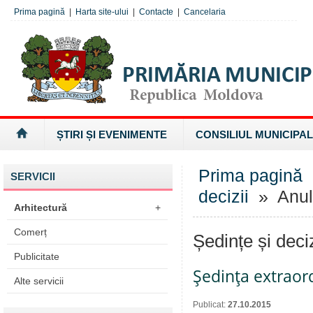
Prima pagină
|
Harta site-ului
|
Contacte
|
Cancelaria
ȘTIRI ȘI EVENIMENTE
CONSILIUL MUNICIPAL
Prima pagină
SERVICII
decizii
» Anul
Arhitectură
+
Comerț
Ședințe și deci
Publicitate
Şedinţa extraord
Alte servicii
Publicat:
27.10.2015