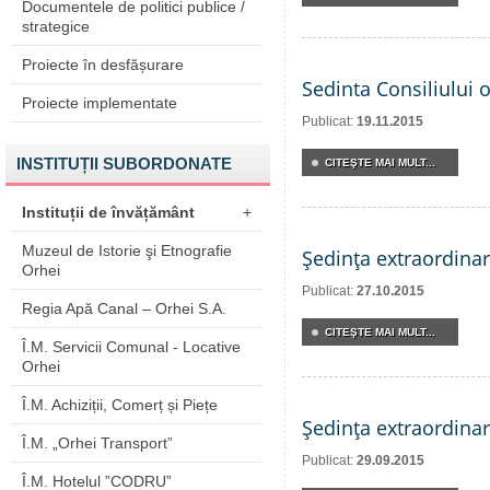
Documentele de politici publice /
strategice
Proiecte în desfășurare
Sedinta Consiliului 
Proiecte implementate
Publicat:
19.11.2015
INSTITUȚII SUBORDONATE
CITEŞTE MAI MULT...
Instituții de învățământ
+
Muzeul de Istorie şi Etnografie
Şedinţa extraordinar
Orhei
Publicat:
27.10.2015
Regia Apă Canal – Orhei S.A.
CITEŞTE MAI MULT...
Î.M. Servicii Comunal - Locative
Orhei
Î.M. Achiziții, Comerț și Piețe
Şedinţa extraordinar
Î.M. „Orhei Transport”
Publicat:
29.09.2015
Î.M. Hotelul ”CODRU”