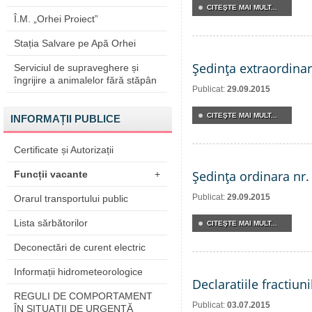
CITEŞTE MAI MULT...
Î.M. „Orhei Proiect”
Stația Salvare pe Apă Orhei
Şedinţa extraordinar
Serviciul de supraveghere și
îngrijire a animalelor fără stăpân
Publicat:
29.09.2015
CITEŞTE MAI MULT...
INFORMAȚII PUBLICE
Certificate și Autorizații
Şedinţa ordinara nr.
Funcții vacante
+
Publicat:
29.09.2015
Orarul transportului public
Lista sărbătorilor
CITEŞTE MAI MULT...
Deconectări de curent electric
Informații hidrometeorologice
Declaratiile fractiu
REGULI DE COMPORTAMENT
Publicat:
03.07.2015
ÎN SITUAŢII DE URGENŢĂ