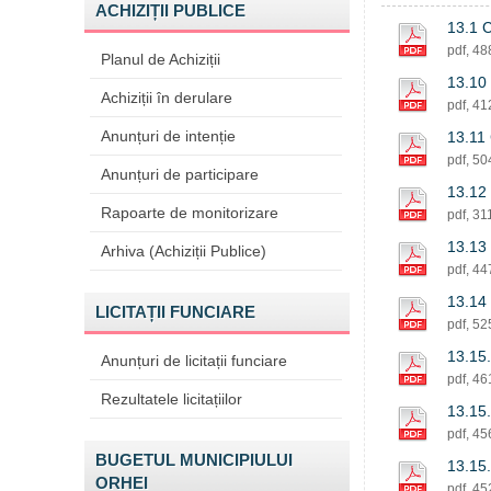
ACHIZIȚII PUBLICE
13.1 C
pdf, 4
Planul de Achiziții
13.10 
Achiziții în derulare
pdf, 4
Anunțuri de intenție
13.11 
pdf, 5
Anunțuri de participare
13.12 
Rapoarte de monitorizare
pdf, 31
13.13 
Arhiva (Achiziții Publice)
pdf, 4
13.14 
LICITAȚII FUNCIARE
pdf, 5
13.15.
Anunțuri de licitații funciare
pdf, 4
Rezultatele licitațiilor
13.15.
pdf, 4
BUGETUL MUNICIPIULUI
13.15.
ORHEI
pdf, 4