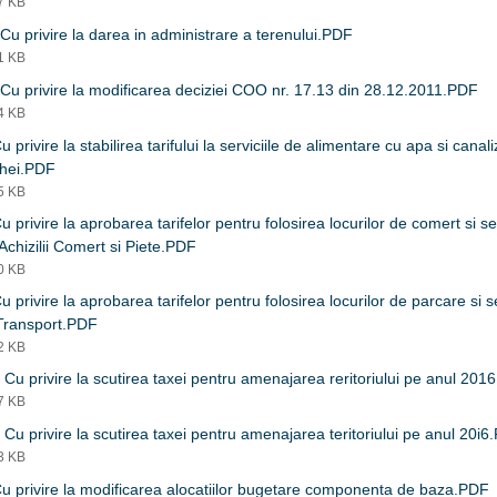
57 KB
Cu privire la darea in administrare a terenului.PDF
91 KB
Cu privire la modificarea deciziei COO nr. 17.13 din 28.12.2011.PDF
34 KB
 privire la stabilirea tarifului la serviciile de alimentare cu apa si canaliz
rhei.PDF
25 KB
u privire la aprobarea tarifelor pentru folosirea locurilor de comert si se
 Achizilii Comert si Piete.PDF
00 KB
u privire la aprobarea tarifelor pentru folosirea locurilor de parcare si s
Transport.PDF
12 KB
 Cu privire la scutirea taxei pentru amenajarea reritoriului pe anul 201
27 KB
 Cu privire la scutirea taxei pentru amenajarea teritoriului pe anul 20i
63 KB
u privire la modificarea alocatiilor bugetare componenta de baza.PDF