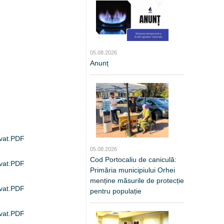
05.08.2026
Anunț
ivat.PDF
05.08.2026
Cod Portocaliu de caniculă:
ivat.PDF
Primăria municipiului Orhei
menține măsurile de protecție
ivat.PDF
pentru populație
ivat.PDF