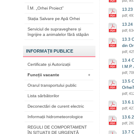
pdf, 9
Î.M. „Orhei Proiect”
13.23 
pdf, 4
Stația Salvare pe Apă Orhei
13.24 
Serviciul de supraveghere și
pdf, 6
îngrijire a animalelor fără stăpân
13.3 Cu
din O
INFORMAȚII PUBLICE
pdf, 4
13.4 C
Certificate și Autorizații
I.M.P.
pdf, 7
Funcții vacante
+
13.5 C
Orarul transportului public
Orhei
pdf, 4
Lista sărbătorilor
13.6.1
Deconectări de curent electric
pdf, 4
Informații hidrometeorologice
13.6.2
pdf, 2
REGULI DE COMPORTAMENT
13.7 C
ÎN SITUAŢII DE URGENŢĂ