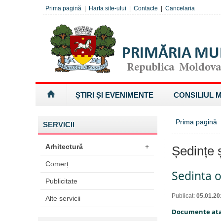
Prima pagină
|
Harta site-ului
|
Contacte
|
Cancelaria
ȘTIRI ȘI EVENIMENTE
CONSILIUL 
Prima pagină
SERVICII
Arhitectură
+
Ședințe ș
Comerț
Sedinta o
Publicitate
Publicat:
05.01.20
Alte servicii
Documente at