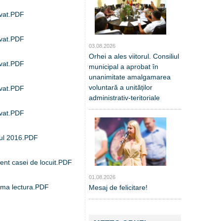
ivat.PDF
ivat.PDF
03.08.2026
Orhei a ales viitorul. Consiliul
ivat.PDF
municipal a aprobat în
unanimitate amalgamarea
voluntară a unităților
ivat.PDF
administrativ-teritoriale
ivat.PDF
anul 2016.PDF
rent casei de locuit.PDF
01.08.2026
rima lectura.PDF
Mesaj de felicitare!