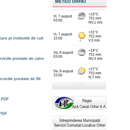
METEO ORHEI
are pt institutiile de cult
rviciile prestate de catre
erviciile prestate de IM
6.PDF
6.PDF