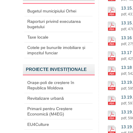
13.15.
Bugetul municipiului Orhei
pdf, 4
Raporturi privind executarea
13.15.
bugetului
pdf, 4
Taxe locale
13.16 
pdf, 2
Cotele pe bunurile imobiliare și
13.17 
impozitul funciar
pdf, 4
13.18 
PROIECTE INVESTIȚIONALE
pdf, 5
13.19.
Orașe-poli de creștere în
Republica Moldova
pdf, 5
13.19.
Revitalizare urbană
pdf, 5
Primarii pentru Creștere
13.19.
Economică (M4EG)
pdf, 5
EU4Culture
13.19.