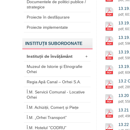
pdf, 5
Documentele de politici publice /
strategice
13.19.
pdf, 6
Proiecte în desfășurare
13.19.
Proiecte implementate
pdf, 6
13.19.
INSTITUȚII SUBORDONATE
pdf, 5
13.19.
Instituții de învățământ
+
pdf, 5
Muzeul de Istorie şi Etnografie
13.19.
Orhei
pdf, 6
13.2 C
Regia Apă Canal – Orhei S.A.
pdf, 2
Î.M. Servicii Comunal - Locative
13.20 
Orhei
pdf, 5
Î.M. Achiziții, Comerț și Piețe
13.21 
pdf, 4
Î.M. „Orhei Transport”
13.22 
Î.M. Hotelul ”CODRU”