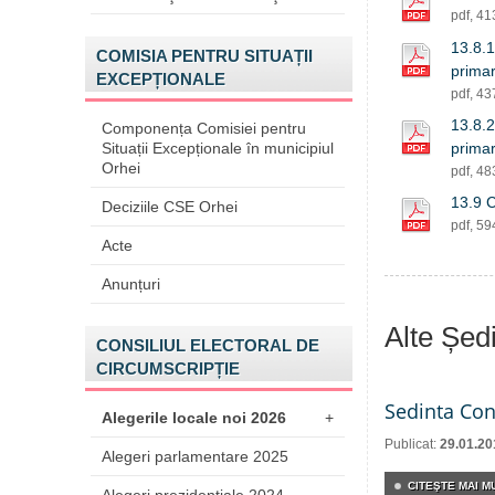
pdf, 4
13.8.1
COMISIA PENTRU SITUAȚII
prima
EXCEPȚIONALE
pdf, 4
13.8.2
Componența Comisiei pentru
Situații Excepționale în municipiul
prima
Orhei
pdf, 4
13.9 C
Deciziile CSE Orhei
pdf, 5
Acte
Anunțuri
Alte Ședi
CONSILIUL ELECTORAL DE
CIRCUMSCRIPȚIE
Sedinta Con
Alegerile locale noi 2026
+
Publicat:
29.01.20
Alegeri parlamentare 2025
CITEŞTE MAI MU