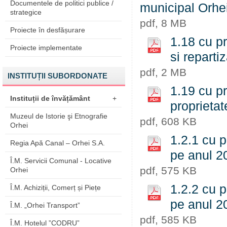
Documentele de politici publice /
municipal Orhe
strategice
pdf, 8 MB
Proiecte în desfășurare
1.18 cu pr
Proiecte implementate
si reparti
pdf, 2 MB
INSTITUȚII SUBORDONATE
1.19 cu pri
Instituții de învățământ
+
proprieta
Muzeul de Istorie şi Etnografie
pdf, 608 KB
Orhei
1.2.1 cu p
Regia Apă Canal – Orhei S.A.
pe anul 
Î.M. Servicii Comunal - Locative
pdf, 575 KB
Orhei
1.2.2 cu p
Î.M. Achiziții, Comerț și Piețe
pe anul 
Î.M. „Orhei Transport”
pdf, 585 KB
Î.M. Hotelul ”CODRU”