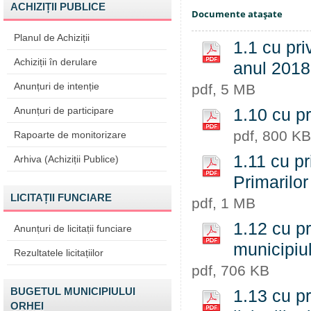
ACHIZIȚII PUBLICE
Documente ataşate
Planul de Achiziții
1.1 cu pri
Achiziții în derulare
anul 201
Anunțuri de intenție
pdf, 5 MB
Anunțuri de participare
1.10 cu pr
pdf, 800 KB
Rapoarte de monitorizare
1.11 cu pr
Arhiva (Achiziții Publice)
Primarilo
LICITAȚII FUNCIARE
pdf, 1 MB
1.12 cu pr
Anunțuri de licitații funciare
municipiul
Rezultatele licitațiilor
pdf, 706 KB
BUGETUL MUNICIPIULUI
1.13 cu pr
ORHEI