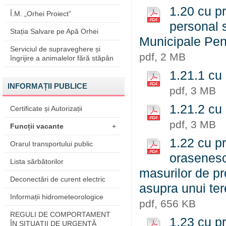
1.20 cu pr
Î.M. „Orhei Proiect”
personal s
Stația Salvare pe Apă Orhei
Municipale Pent
Serviciul de supraveghere și
pdf, 2 MB
îngrijire a animalelor fără stăpân
1.21.1 cu 
INFORMAȚII PUBLICE
pdf, 3 MB
1.21.2 cu 
Certificate și Autorizații
pdf, 3 MB
Funcții vacante
+
1.22 cu pr
Orarul transportului public
orasenesc
Lista sărbătorilor
masurilor de pr
Deconectări de curent electric
asupra unui te
Informații hidrometeorologice
pdf, 656 KB
REGULI DE COMPORTAMENT
1.23 cu pr
ÎN SITUAŢII DE URGENŢĂ