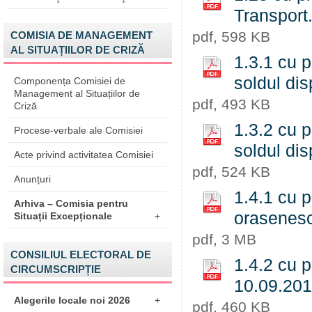
Transpor
pdf, 598 KB
COMISIA DE MANAGEMENT
AL SITUAȚIILOR DE CRIZĂ
1.3.1 cu p
soldul di
Componența Comisiei de
Management al Situațiilor de
pdf, 493 KB
Criză
1.3.2 cu p
Procese-verbale ale Comisiei
soldul di
Acte privind activitatea Comisiei
pdf, 524 KB
Anunțuri
1.4.1 cu p
Arhiva – Comisia pentru
orasenesc
Situații Excepționale
+
pdf, 3 MB
CONSILIUL ELECTORAL DE
1.4.2 cu p
CIRCUMSCRIPȚIE
10.09.20
Alegerile locale noi 2026
+
pdf, 460 KB