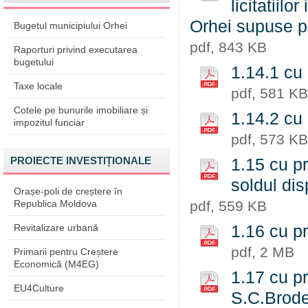
licitatiilo
Orhei supuse pr
Bugetul municipiului Orhei
pdf, 843 KB
Raporturi privind executarea
bugetului
1.14.1 cu 
Taxe locale
pdf, 581 KB
Cotele pe bunurile imobiliare și
1.14.2 cu 
impozitul funciar
pdf, 573 KB
PROIECTE INVESTIȚIONALE
1.15 cu pr
soldul di
Orașe-poli de creștere în
Republica Moldova
pdf, 559 KB
Revitalizare urbană
1.16 cu pr
pdf, 2 MB
Primarii pentru Creștere
Economică (M4EG)
1.17 cu pr
EU4Culture
S.C.Brodet