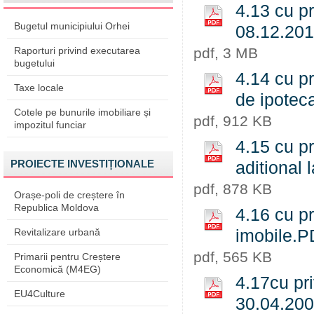
4.13 cu pr
Bugetul municipiului Orhei
08.12.20
Raporturi privind executarea
pdf, 3 MB
bugetului
4.14 cu pr
Taxe locale
de ipotec
Cotele pe bunurile imobiliare și
pdf, 912 KB
impozitul funciar
4.15 cu pr
PROIECTE INVESTIȚIONALE
aditional 
pdf, 878 KB
Orașe-poli de creștere în
Republica Moldova
4.16 cu pr
Revitalizare urbană
imobile.
pdf, 565 KB
Primarii pentru Creștere
Economică (M4EG)
4.17cu pri
EU4Culture
30.04.20