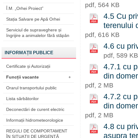
pdf, 564 KB
Î.M. „Orhei Proiect”
4.5 Cu pri
Stația Salvare pe Apă Orhei
terenului 
Serviciul de supraveghere și
pdf, 616 KB
îngrijire a animalelor fără stăpân
4.6 cu pri
INFORMAȚII PUBLICE
pdf, 589 KB
4.7.1 cu p
Certificate și Autorizații
din domen
Funcții vacante
+
pdf, 2 MB
Orarul transportului public
4.7.2 cu p
Lista sărbătorilor
din domen
Deconectări de curent electric
pdf, 2 MB
Informații hidrometeorologice
4.8 cu pri
REGULI DE COMPORTAMENT
asupra ter
ÎN SITUAŢII DE URGENŢĂ