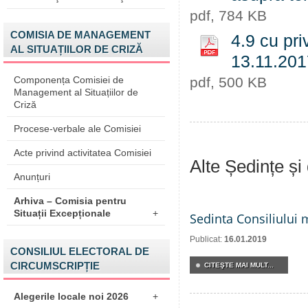
pdf, 784 KB
COMISIA DE MANAGEMENT
4.9 cu pri
AL SITUAȚIILOR DE CRIZĂ
13.11.20
Componența Comisiei de
pdf, 500 KB
Management al Situațiilor de
Criză
Procese-verbale ale Comisiei
Acte privind activitatea Comisiei
Alte Ședințe și
Anunțuri
Arhiva – Comisia pentru
Situații Excepționale
+
Sedinta Consiliului 
Publicat:
16.01.2019
CONSILIUL ELECTORAL DE
CIRCUMSCRIPȚIE
CITEŞTE MAI MULT...
Alegerile locale noi 2026
+