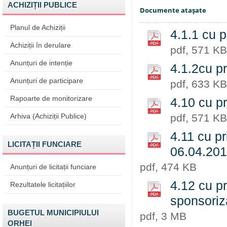
ACHIZIȚII PUBLICE
Documente ataşate
Planul de Achiziții
4.1.1 cu p
Achiziții în derulare
pdf, 571 KB
Anunțuri de intenție
4.1.2cu pr
Anunțuri de participare
pdf, 633 KB
Rapoarte de monitorizare
4.10 cu pr
Arhiva (Achiziții Publice)
pdf, 571 KB
4.11 cu pr
LICITAȚII FUNCIARE
06.04.20
pdf, 474 KB
Anunțuri de licitații funciare
4.12 cu pr
Rezultatele licitațiilor
sponsori
BUGETUL MUNICIPIULUI
pdf, 3 MB
ORHEI