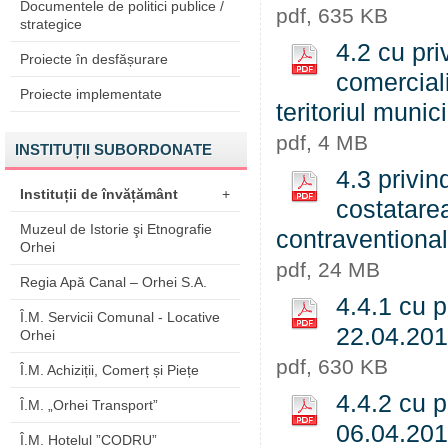
Documentele de politici publice /
pdf, 635 KB
strategice
4.2 cu pri
Proiecte în desfășurare
comerciali
Proiecte implementate
teritoriul muni
pdf, 4 MB
INSTITUȚII SUBORDONATE
4.3 privin
Instituții de învățământ
+
costatare
Muzeul de Istorie şi Etnografie
contraventiona
Orhei
pdf, 24 MB
Regia Apă Canal – Orhei S.A.
4.4.1 cu p
Î.M. Servicii Comunal - Locative
22.04.20
Orhei
pdf, 630 KB
Î.M. Achiziții, Comerț și Piețe
4.4.2 cu p
Î.M. „Orhei Transport”
06.04.20
Î.M. Hotelul ”CODRU”