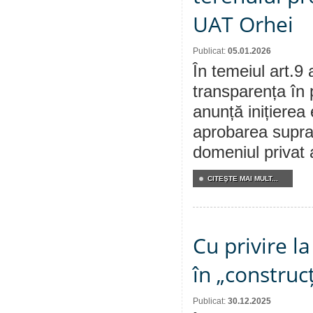
UAT Orhei
Publicat:
05.01.2026
În temeiul art.9 
transparența în 
anunță inițierea 
aprobarea supraf
domeniul privat 
CITEŞTE MAI MULT...
Cu privire l
în „construc
Publicat:
30.12.2025