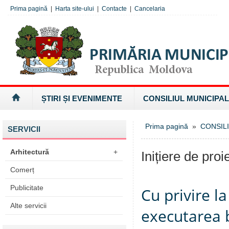
Prima pagină
|
Harta site-ului
|
Contacte
|
Cancelaria
ȘTIRI ȘI EVENIMENTE
CONSILIUL MUNICIPAL
Prima pagină
»
CONSILI
SERVICII
Arhitectură
+
Inițiere de proi
Comerț
Publicitate
Cu privire l
Alte servicii
executarea b