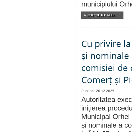
municipiului Orhe
CITEŞTE MAI MULT...
Cu privire 
și nominale 
comisiei de c
Comerț și Pi
Publicat:
26.12.2025
Autoritatea exec
inițierea procedu
Municipal Orhei
și nominale a con