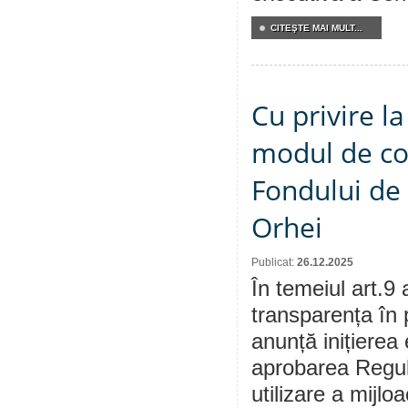
CITEŞTE MAI MULT...
Cu privire l
modul de con
Fondului de 
Orhei
Publicat:
26.12.2025
În temeiul art.9 
transparența în 
anunță inițierea 
aprobarea Regula
utilizare a mijl