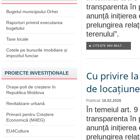
transparenta în 
Bugetul municipiului Orhei
anunță inițierea 
Raporturi privind executarea
prelungirea relaț
bugetului
terenului”.
Taxe locale
CITEŞTE MAI MULT...
Cotele pe bunurile imobiliare și
impozitul funciar
Cu privire la
PROIECTE INVESTIȚIONALE
de locațiune
Orașe-poli de creștere în
Republica Moldova
Publicat:
16.02.2026
Revitalizare urbană
În temeiul art. 9
Primarii pentru Creștere
transparenta în 
Economică (M4EG)
anunță inițierea 
EU4Culture
prelungirea relaț