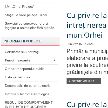
Î.M. „Orhei Proiect”
Cu privire l
Stația Salvare pe Apă Orhei
întreținerea 
Serviciul de supraveghere și
îngrijire a animalelor fără stăpân
mun.Orhei
INFORMAȚII PUBLICE
Publicat:
16.02.2026
Primăria municip
Certificate și Autorizații
elaborare a proi
Funcții vacante
+
privire la scutir
Orarul transportului public
grădinițele din 
Lista sărbătorilor
CITEŞTE MAI MULT...
Deconectări de curent electric
Informații hidrometeorologice
Cu privire la
REGULI DE COMPORTAMENT
ÎN SITUAŢII DE URGENŢĂ