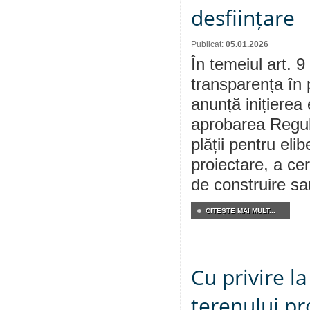
desființare
Publicat:
05.01.2026
În temeiul art. 9
transparența în 
anunță inițierea 
aprobarea Regul
plății pentru eli
proiectare, a cer
de construire sa
CITEŞTE MAI MULT...
Cu privire l
terenului pr