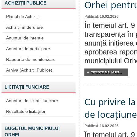
Orhei pentr
ACHIZIȚII PUBLICE
Planul de Achiziții
Publicat:
16.02.2026
În temeiul art. 9
Achiziții în derulare
transparența în 
Anunțuri de intenție
anunță inițierea 
Anunțuri de participare
aprobarea raport
Rapoarte de monitorizare
municipiului Orh
Arhiva (Achiziții Publice)
CITEŞTE MAI MULT...
LICITAȚII FUNCIARE
Cu privire la
Anunțuri de licitații funciare
de locațiune
Rezultatele licitațiilor
Publicat:
16.02.2026
BUGETUL MUNICIPIULUI
În temeiul art. 9
ORHEI