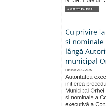
la Î.M. Hotelul ”
CITEŞTE MAI MULT...
Cu privire 
si nominale 
lângă Autori
municipal O
Publicat:
26.12.2025
Autoritatea exec
inițierea procedu
Municipal Orhei
si nominale a Co
executivă a Cons