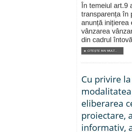
În temeiul art.9 
transparența în 
anunță inițierea 
vânzarea vânzare
din cadrul întovă
CITEŞTE MAI MULT...
Cu privire l
modalitatea 
eliberarea c
proiectare, 
informativ, 