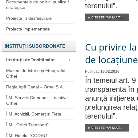
Documentele de politici publice /
terenului”.
strategice
Proiecte în desfășurare
CITEŞTE MAI MULT...
Proiecte implementate
Cu privire la
INSTITUȚII SUBORDONATE
de locațiune
Instituții de învățământ
+
Muzeul de Istorie şi Etnografie
Publicat:
16.02.2026
Orhei
În temeiul art. 9
Regia Apă Canal – Orhei S.A.
transparenta în 
anunță inițierea 
Î.M. Servicii Comunal - Locative
Orhei
prelungirea relaț
Î.M. Achiziții, Comerț și Piețe
terenului”.
Î.M. „Orhei Transport”
CITEŞTE MAI MULT...
Î.M. Hotelul ”CODRU”