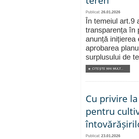
teren
Publicat:
26.01.2026
În temeiul art.9 
transparența în 
anunță inițierea 
aprobarea planulu
surplusului de te
CITEŞTE MAI MULT...
Cu privire l
pentru culti
întovărășiri
Publicat:
23.01.2026