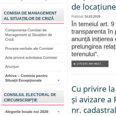
de locațiune
COMISIA DE MANAGEMENT
Publicat:
16.02.2026
AL SITUAȚIILOR DE CRIZĂ
În temeiul art. 9
Componența Comisiei de
transparenta în 
Management al Situațiilor de
anunță inițierea 
Criză
prelungirea relaț
Procese-verbale ale Comisiei
terenului”.
Acte privind activitatea Comisiei
CITEŞTE MAI MULT...
Anunțuri
Arhiva – Comisia pentru
Situații Excepționale
+
Cu privire la
CONSILIUL ELECTORAL DE
și avizare a
CIRCUMSCRIPȚIE
nr. cadastr
Alegerile locale noi 2026
+