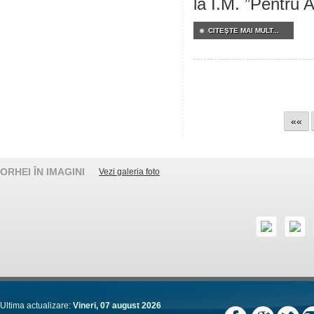
la Î.M. ”Pentru A
CITEŞTE MAI MULT...
««
ORHEI ÎN IMAGINI
Vezi galeria foto
Ultima actualizare:
Vineri, 07 august 2026