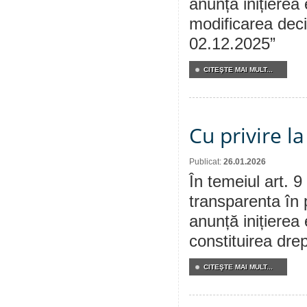
anunță inițierea 
modificarea deciz
02.12.2025”
CITEŞTE MAI MULT...
Cu privire l
Publicat:
26.01.2026
În temeiul art. 9
transparenta în 
anunță inițierea 
constituirea drep
CITEŞTE MAI MULT...