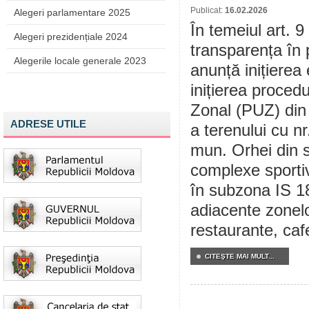
Publicat:
16.02.2026
Alegeri parlamentare 2025
În temeiul art. 9
Alegeri prezidențiale 2024
transparența în 
Alegerile locale generale 2023
anunță inițierea 
inițierea procedu
Zonal (PUZ) din
ADRESE UTILE
a terenului cu n
mun. Orhei din 
complexe sportiv
în subzona IS 18 –
adiacente zonelo
restaurante, cafe
CITEŞTE MAI MULT...