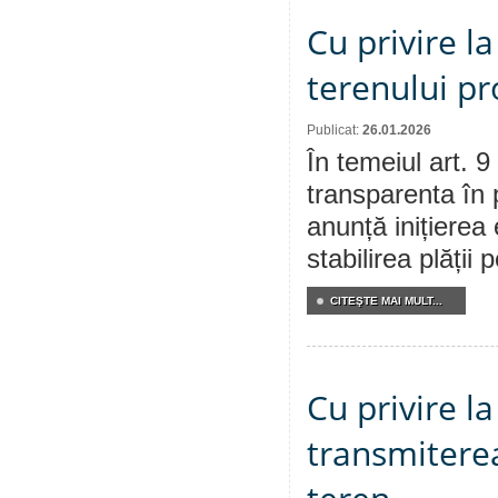
Cu privire la
terenului pr
Publicat:
26.01.2026
În temeiul art. 9
transparenta în 
anunță inițierea 
stabilirea plății
CITEŞTE MAI MULT...
Cu privire l
transmiterea