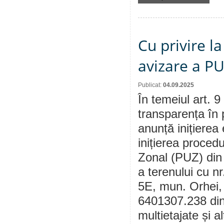
Cu privire la
avizare a P
Publicat:
04.09.2025
În temeiul art. 9
transparența în 
anunță inițierea 
inițierea procedu
Zonal (PUZ) din
a terenului cu n
5E, mun. Orhei, 
6401307.238 din
multietajate și 