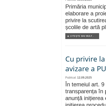
Primăria municip
elaborare a proi
privire la scutir
școlile de artă 
CITEŞTE MAI MULT...
Cu privire la
avizare a P
Publicat:
12.09.2025
În temeiul art. 9
transparența în 
anunță inițierea 
inițierea procedu