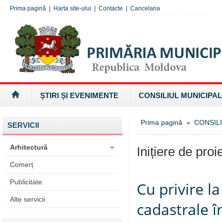
Prima pagină
|
Harta site-ului
|
Contacte
|
Cancelaria
ȘTIRI ȘI EVENIMENTE
CONSILIUL MUNICIPAL
Prima pagină
»
CONSILI
SERVICII
Arhitectură
+
Inițiere de proi
Comerț
Publicitate
Cu privire 
Alte servicii
cadastrale î