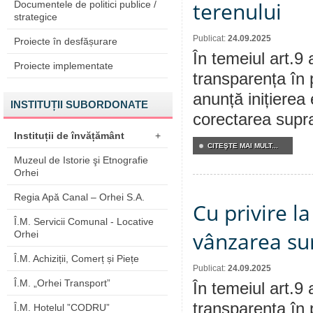
terenului
Documentele de politici publice /
strategice
Publicat:
24.09.2025
Proiecte în desfășurare
În temeiul art.9 
Proiecte implementate
transparența în 
anunță inițierea 
INSTITUȚII SUBORDONATE
corectarea supraf
Instituții de învățământ
+
CITEŞTE MAI MULT...
Muzeul de Istorie şi Etnografie
Orhei
Regia Apă Canal – Orhei S.A.
Cu privire l
Î.M. Servicii Comunal - Locative
vânzarea sur
Orhei
Î.M. Achiziții, Comerț și Piețe
Publicat:
24.09.2025
Î.M. „Orhei Transport”
În temeiul art.9 
transparența în 
Î.M. Hotelul ”CODRU”