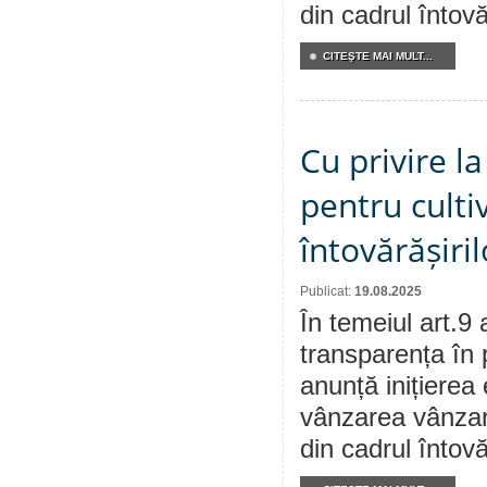
din cadrul întovă
CITEŞTE MAI MULT...
Cu privire l
pentru culti
întovărășiri
Publicat:
19.08.2025
În temeiul art.9 
transparența în 
anunță inițierea 
vânzarea vânzare
din cadrul întovă