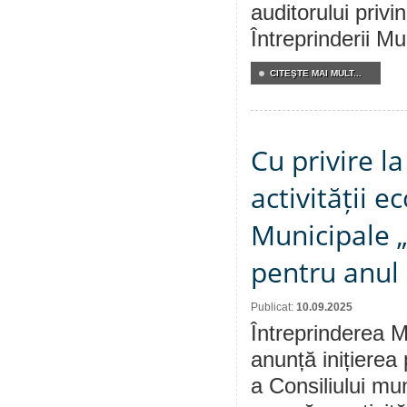
auditorului privi
Întreprinderii M
CITEŞTE MAI MULT...
Cu privire l
activității 
Municipale „
pentru anul
Publicat:
10.09.2025
Întreprinderea M
anunță inițierea
a Consiliului mu