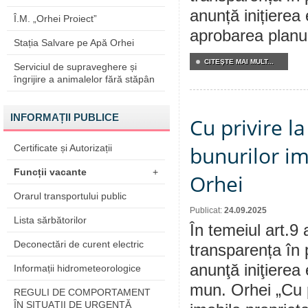
anunță inițierea 
Î.M. „Orhei Proiect”
aprobarea planul
Stația Salvare pe Apă Orhei
CITEŞTE MAI MULT...
Serviciul de supraveghere și
îngrijire a animalelor fără stăpân
INFORMAȚII PUBLICE
Cu privire l
bunurilor im
Certificate și Autorizații
Funcții vacante
+
Orhei
Orarul transportului public
Publicat:
24.09.2025
Lista sărbătorilor
În temeiul art.9 
Deconectări de curent electric
transparența în 
anunţă iniţierea 
Informații hidrometeorologice
mun. Orhei „Cu p
REGULI DE COMPORTAMENT
ÎN SITUAŢII DE URGENŢĂ