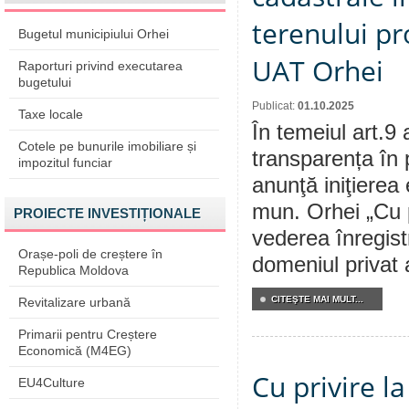
terenului pr
Bugetul municipiului Orhei
UAT Orhei
Raporturi privind executarea
bugetului
Publicat:
01.10.2025
Taxe locale
În temeiul art.9 
Cotele pe bunurile imobiliare și
transparența în 
impozitul funciar
anunţă iniţierea 
mun. Orhei „Cu p
PROIECTE INVESTIȚIONALE
vederea înregistr
Orașe-poli de creștere în
domeniul privat 
Republica Moldova
CITEŞTE MAI MULT...
Revitalizare urbană
Primarii pentru Creștere
Economică (M4EG)
Cu privire l
EU4Culture