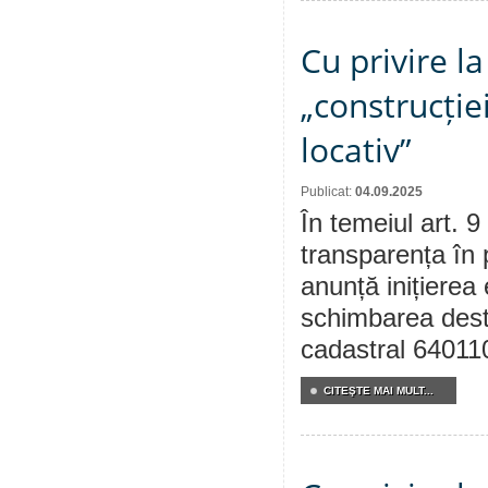
Cu privire l
„construcție
locativ”
Publicat:
04.09.2025
În temeiul art. 9
transparența în 
anunță inițierea 
schimbarea desti
cadastral 640110
CITEŞTE MAI MULT...