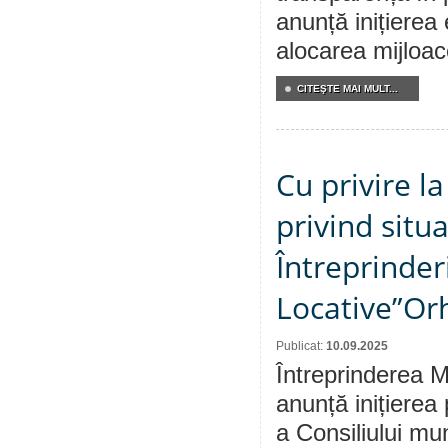
anunță inițierea 
alocarea mijloace
CITEŞTE MAI MULT...
Cu privire l
privind situ
Întreprinder
Locative”Or
Publicat:
10.09.2025
Întreprinderea M
anunță inițierea
a Consiliului mu