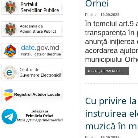
Orhei
Publicat:
19.09.2025
În temeiul art.9 
transparența în 
anunță inițierea 
acordarea ajutor
municipiului Orhe
CITEŞTE MAI MULT...
Cu privire l
instruirea el
muzică în m
Publicat:
16.09.2025