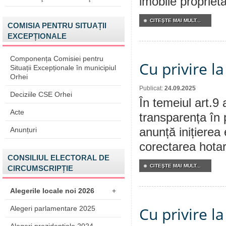
imobile propriet
CITEŞTE MAI MULT...
COMISIA PENTRU SITUAȚII
EXCEPȚIONALE
Componența Comisiei pentru
Cu privire l
Situații Excepționale în municipiul
Orhei
Publicat:
24.09.2025
Deciziile CSE Orhei
În temeiul art.9 
Acte
transparența în 
Anunțuri
anunță inițierea 
corectarea hotar
CONSILIUL ELECTORAL DE
CITEŞTE MAI MULT...
CIRCUMSCRIPȚIE
Alegerile locale noi 2026
+
Cu privire l
Alegeri parlamentare 2025