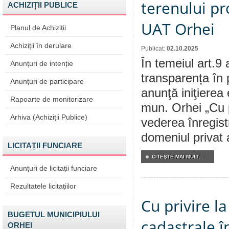
terenului pr
ACHIZIȚII PUBLICE
UAT Orhei
Planul de Achiziții
Achiziții în derulare
Publicat:
02.10.2025
În temeiul art.9 
Anunțuri de intenție
transparența în 
Anunțuri de participare
anunţă iniţierea 
Rapoarte de monitorizare
mun. Orhei „Cu p
Arhiva (Achiziții Publice)
vederea înregistr
domeniul privat 
LICITAȚII FUNCIARE
CITEŞTE MAI MULT...
Anunțuri de licitații funciare
Rezultatele licitațiilor
Cu privire 
BUGETUL MUNICIPIULUI
cadastrale î
ORHEI