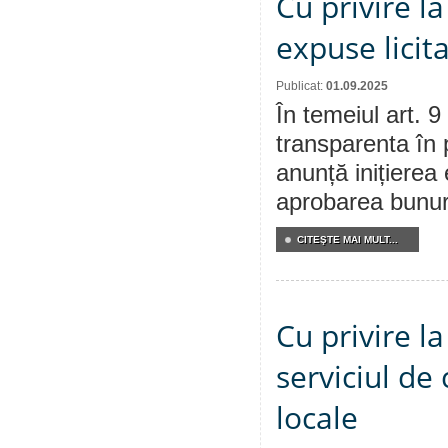
Cu privire l
expuse licita
Publicat:
01.09.2025
În temeiul art. 9
transparenta în 
anunță inițierea 
aprobarea bunuril
CITEŞTE MAI MULT...
Cu privire l
serviciul de
locale