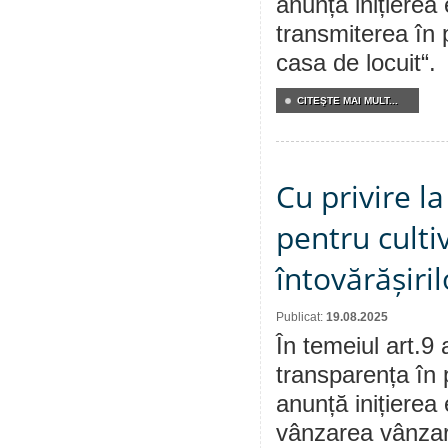
anunță inițierea 
transmiterea în 
casa de locuit“.
CITEŞTE MAI MULT...
Cu privire l
pentru culti
întovărășiri
Publicat:
19.08.2025
În temeiul art.9 
transparența în 
anunță inițierea 
vânzarea vânzare