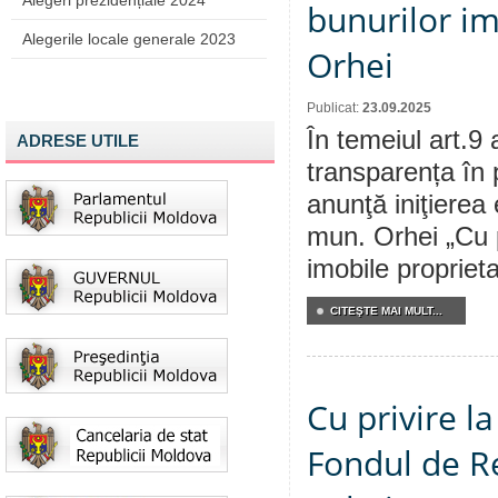
Alegeri prezidențiale 2024
bunurilor im
Alegerile locale generale 2023
Orhei
Publicat:
23.09.2025
În temeiul art.9 
ADRESE UTILE
transparența în 
anunţă iniţierea 
mun. Orhei „Cu p
imobile propriet
CITEŞTE MAI MULT...
Cu privire l
Fondul de Re