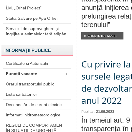
anunță inițierea 
Î.M. „Orhei Proiect”
prelungirea relaț
Stația Salvare pe Apă Orhei
terenului”
Serviciul de supraveghere și
îngrijire a animalelor fără stăpân
CITEŞTE MAI MULT...
INFORMAȚII PUBLICE
Cu privire l
Certificate și Autorizații
sursele lega
Funcții vacante
+
Orarul transportului public
de dezvoltar
Lista sărbătorilor
anul 2022
Deconectări de curent electric
Publicat:
21.09.2023
Informații hidrometeorologice
În temeiul art. 9
REGULI DE COMPORTAMENT
transparența în 
ÎN SITUAŢII DE URGENŢĂ