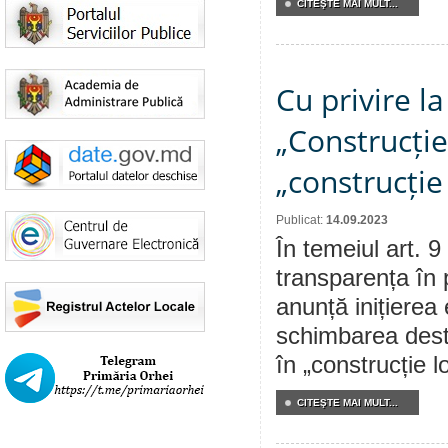
CITEŞTE MAI MULT...
Cu privire l
„Construcției
„construcție
Publicat:
14.09.2023
În temeiul art. 9
transparența în 
anunță inițierea 
schimbarea destin
în „construcție l
CITEŞTE MAI MULT...