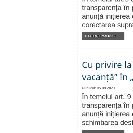
transparența în 
anunță inițierea 
corectarea supraf
CITEŞTE MAI MULT...
Cu privire l
vacanță” în 
Publicat:
05.09.2023
În temeiul art. 9
transparența în 
anunță inițierea 
schimbarea desti