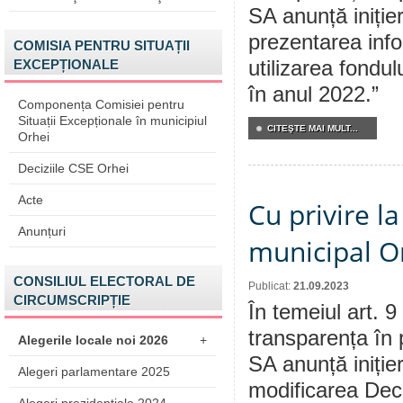
SA anunță inițier
prezentarea info
COMISIA PENTRU SITUAȚII
EXCEPȚIONALE
utilizarea fondu
în anul 2022.”
Componența Comisiei pentru
Situații Excepționale în municipiul
CITEŞTE MAI MULT...
Orhei
Deciziile CSE Orhei
Acte
Cu privire l
Anunțuri
municipal Or
CONSILIUL ELECTORAL DE
Publicat:
21.09.2023
CIRCUMSCRIPȚIE
În temeiul art. 9
transparența în 
Alegerile locale noi 2026
+
SA anunță inițier
Alegeri parlamentare 2025
modificarea Deci