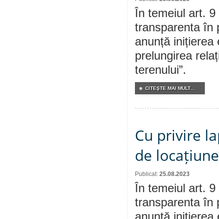
În temeiul art. 9
transparenta în 
anunță inițierea 
prelungirea relaț
terenului”.
CITEŞTE MAI MULT...
Cu privire l
de locațiune
Publicat:
25.08.2023
În temeiul art. 9
transparenta în 
anunță inițierea 