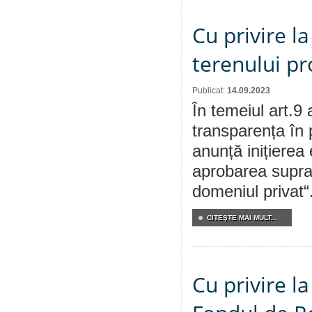
Cu privire l
terenului pr
Publicat:
14.09.2023
În temeiul art.9 
transparența în 
anunță inițierea 
aprobarea supraf
domeniul privat“
CITEŞTE MAI MULT...
Cu privire l