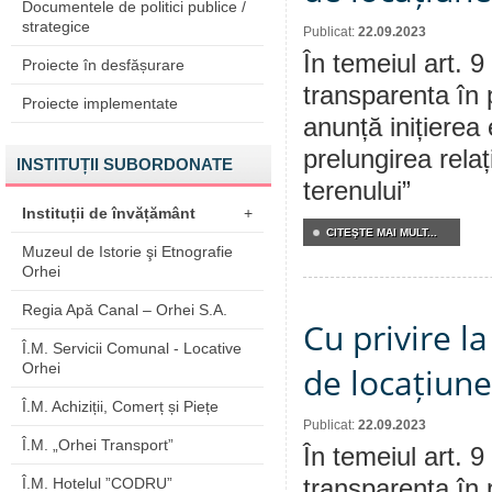
Documentele de politici publice /
strategice
Publicat:
22.09.2023
În temeiul art. 9
Proiecte în desfășurare
transparenta în 
Proiecte implementate
anunță inițierea 
prelungirea relaț
INSTITUȚII SUBORDONATE
terenului”
Instituții de învățământ
+
CITEŞTE MAI MULT...
Muzeul de Istorie şi Etnografie
Orhei
Regia Apă Canal – Orhei S.A.
Cu privire la
Î.M. Servicii Comunal - Locative
Orhei
de locațiune
Î.M. Achiziții, Comerț și Piețe
Publicat:
22.09.2023
Î.M. „Orhei Transport”
În temeiul art. 9
Î.M. Hotelul ”CODRU”
transparenta în 