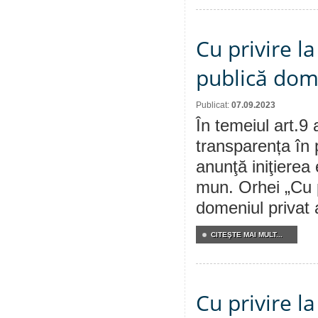
Cu privire l
publică dom
Publicat:
07.09.2023
În temeiul art.9 
transparența în 
anunţă iniţierea 
mun. Orhei „Cu p
domeniul privat 
CITEŞTE MAI MULT...
Cu privire l