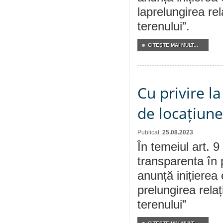
laprelungirea rel
terenului”.
CITEŞTE MAI MULT...
Cu privire la
de locațiune
Publicat:
25.08.2023
În temeiul art. 9
transparenta în 
anunță inițierea 
prelungirea relaț
terenului”