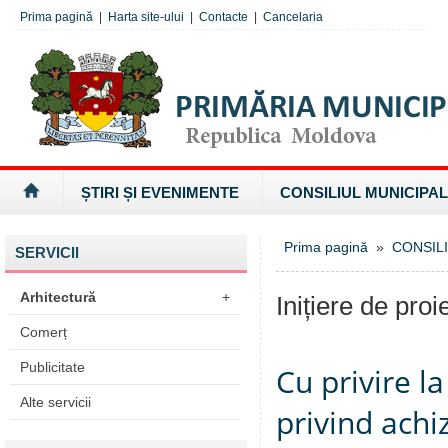
Prima pagină
|
Harta site-ului
|
Contacte
|
Cancelaria
ȘTIRI ȘI EVENIMENTE
CONSILIUL MUNICIPAL
Prima pagină
»
CONSILI
SERVICII
Arhitectură
+
Inițiere de proi
Comerț
Publicitate
Cu privire l
Alte servicii
privind achiz