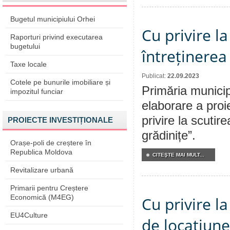
Bugetul municipiului Orhei
Cu privire l
Raporturi privind executarea
bugetului
întreținerea 
Taxe locale
Publicat:
22.09.2023
Cotele pe bunurile imobiliare și
Primăria municip
impozitul funciar
elaborare a proi
privire la scutir
PROIECTE INVESTIȚIONALE
grădinițe”.
Orașe-poli de creștere în
Republica Moldova
CITEŞTE MAI MULT...
Revitalizare urbană
Primarii pentru Creștere
Economică (M4EG)
Cu privire la
EU4Culture
de locațiune