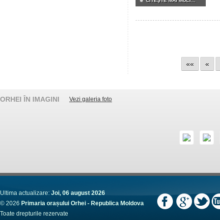
CITEŞTE MAI MULT...
««
«
ORHEI ÎN IMAGINI
Vezi galeria foto
Ultima actualizare:
Joi, 06 august 2026
© 2026
Primaria orașului Orhei - Republica Moldova
Toate drepturile rezervate