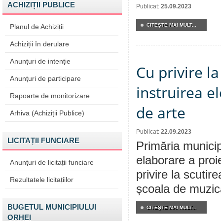
ACHIZIȚII PUBLICE
Publicat:
25.09.2023
CITEŞTE MAI MULT...
Planul de Achiziții
Achiziții în derulare
Anunțuri de intenție
Cu privire l
Anunțuri de participare
instruirea e
Rapoarte de monitorizare
de arte
Arhiva (Achiziții Publice)
Publicat:
22.09.2023
LICITAȚII FUNCIARE
Primăria municip
elaborare a proi
Anunțuri de licitații funciare
privire la scutir
Rezultatele licitațiilor
școala de muzică
BUGETUL MUNICIPIULUI
CITEŞTE MAI MULT...
ORHEI