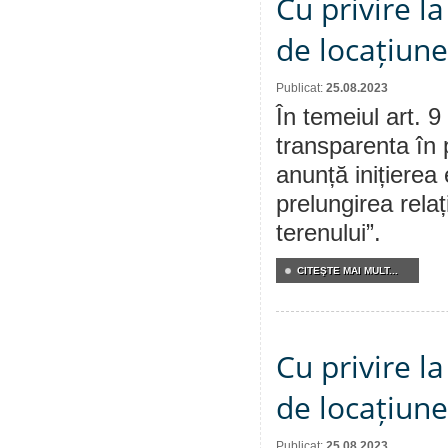
Cu privire la
de locațiune
Publicat:
25.08.2023
În temeiul art. 9
transparenta în 
anunță inițierea 
prelungirea relaț
terenului”.
CITEŞTE MAI MULT...
Cu privire la
de locațiune
Publicat:
25.08.2023