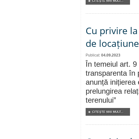
CITEŞTE MAI MULT...
Cu privire la
de locațiune
Publicat:
04.09.2023
În temeiul art. 9
transparenta în 
anunță inițierea 
prelungirea relaț
terenului”
CITEŞTE MAI MULT...