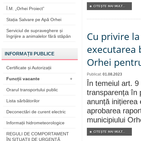
CITEŞTE MAI MULT...
Î.M. „Orhei Proiect”
Stația Salvare pe Apă Orhei
Serviciul de supraveghere și
Cu privire l
îngrijire a animalelor fără stăpân
executarea b
INFORMAȚII PUBLICE
Orhei pentru
Certificate și Autorizații
Publicat:
01.08.2023
Funcții vacante
+
În temeiul art. 9
Orarul transportului public
transparența în 
anunță inițierea 
Lista sărbătorilor
aprobarea raport
Deconectări de curent electric
municipiului Orh
Informații hidrometeorologice
CITEŞTE MAI MULT...
REGULI DE COMPORTAMENT
ÎN SITUAŢII DE URGENŢĂ