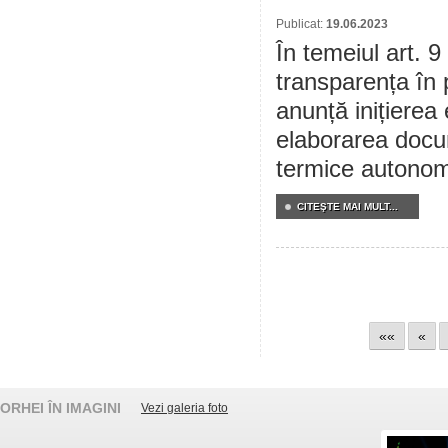
Publicat:
19.06.2023
În temeiul art. 9
transparența în 
anunță inițierea 
elaborarea docum
termice autonom
CITEŞTE MAI MULT...
««
«
ORHEI ÎN IMAGINI
Vezi galeria foto