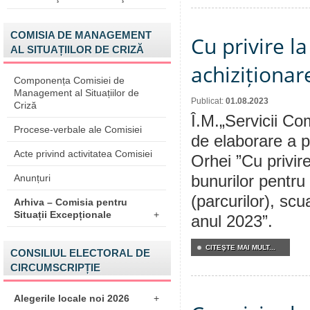
COMISIA DE MANAGEMENT
Cu privire l
AL SITUAȚIILOR DE CRIZĂ
achiziționar
Componența Comisiei de
Management al Situațiilor de
Publicat:
01.08.2023
Criză
Î.M.„Servicii Co
Procese-verbale ale Comisiei
de elaborare a p
Acte privind activitatea Comisiei
Orhei ”Cu privir
Anunțuri
bunurilor pentru 
(parcurilor), scu
Arhiva – Comisia pentru
Situații Excepționale
+
anul 2023”.
CITEŞTE MAI MULT...
CONSILIUL ELECTORAL DE
CIRCUMSCRIPȚIE
Alegerile locale noi 2026
+