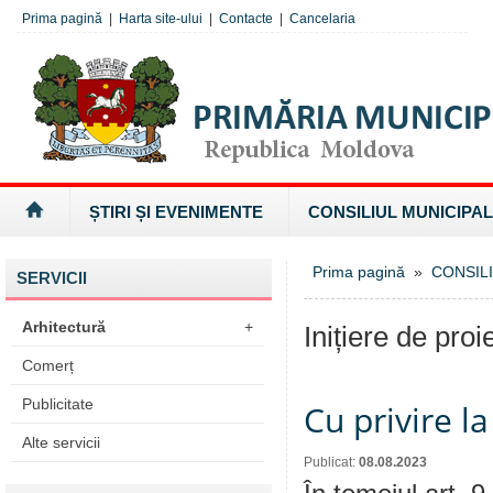
Prima pagină
|
Harta site-ului
|
Contacte
|
Cancelaria
ȘTIRI ȘI EVENIMENTE
CONSILIUL MUNICIPAL
Prima pagină
»
CONSILI
SERVICII
Arhitectură
+
Inițiere de proi
Comerț
Publicitate
Cu privire l
Alte servicii
Publicat:
08.08.2023