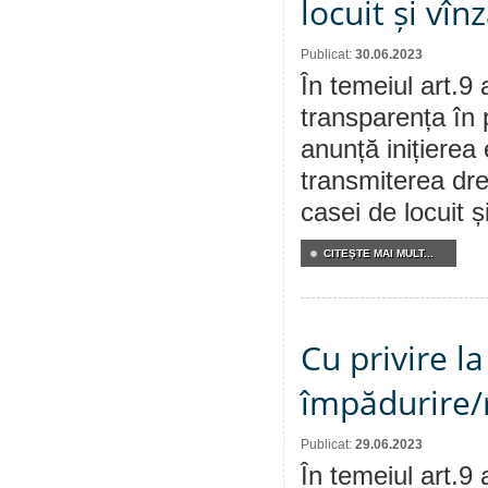
locuit și vî
Publicat:
30.06.2023
În temeiul art.9 
transparența în 
anunță inițierea 
transmiterea dre
casei de locuit 
CITEŞTE MAI MULT...
Cu privire l
împădurire/
Publicat:
29.06.2023
În temeiul art.9 