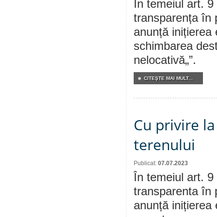
În temeiul art. 9
transparența în 
anunță inițierea 
schimbarea desti
nelocativă„”.
CITEŞTE MAI MULT...
Cu privire l
terenului
Publicat:
07.07.2023
În temeiul art. 9
transparenta în 
anunță inițierea 