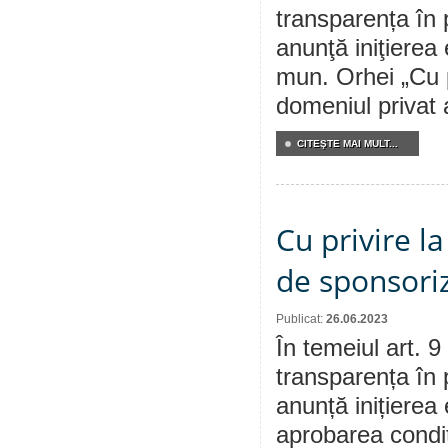
transparența în 
anunţă iniţierea 
mun. Orhei „Cu p
domeniul privat 
CITEŞTE MAI MULT...
Cu privire l
de sponsori
Publicat:
26.06.2023
În temeiul art. 9
transparența în 
anunță inițierea 
aprobarea condiț