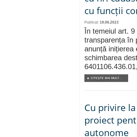
cu funcții c
Publicat:
19.06.2023
În temeiul art. 9
transparența în 
anunță inițierea 
schimbarea desti
6401106.436.01, 
CITEŞTE MAI MULT...
Cu privire l
proiect pent
autonome