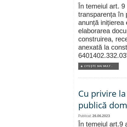
În temeiul art. 9
transparența în 
anunță inițierea 
elaborarea docum
construirea, rec
anexată la const
6401402.332.03
CITEŞTE MAI MULT...
Cu privire l
publică dom
Publicat:
26.06.2023
În temeiul art.9 