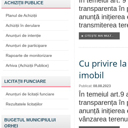
În temeiul art. 9
ACHIZIȚII PUBLICE
transparenta în 
Planul de Achiziții
anunță inițierea 
transmiterea tere
Achiziții în derulare
Anunțuri de intenție
CITEŞTE MAI MULT...
Anunțuri de participare
Rapoarte de monitorizare
Cu privire l
Arhiva (Achiziții Publice)
imobil
LICITAȚII FUNCIARE
Publicat:
08.08.2023
În temeiul art.9 
Anunțuri de licitații funciare
transparența în 
Rezultatele licitațiilor
anunță inițierea 
vânzarea terenul
BUGETUL MUNICIPIULUI
ORHEI