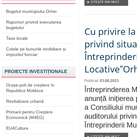
CITEŞTE MAI MULT...
Bugetul municipiului Orhei
Raporturi privind executarea
bugetului
Cu privire l
Taxe locale
privind situ
Cotele pe bunurile imobiliare și
Întreprinder
impozitul funciar
LocativeˮOrh
PROIECTE INVESTIȚIONALE
Publicat:
03.08.2023
Orașe-poli de creștere în
Întreprinderea M
Republica Moldova
anunță inițierea
Revitalizare urbană
a Consiliului mu
Primarii pentru Creștere
auditorului privi
Economică (M4EG)
Întreprinderii M
EU4Culture
CITEŞTE MAI MULT...