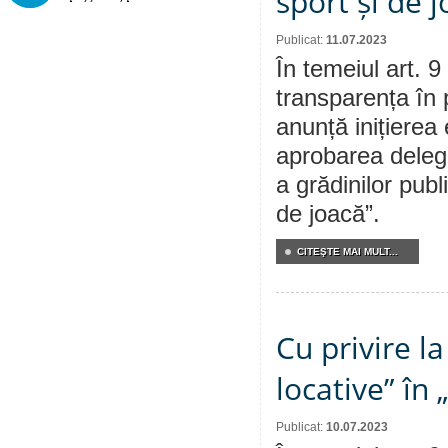
sport și de 
Publicat:
11.07.2023
În temeiul art. 9
transparența în 
anunță inițierea 
aprobarea delegăr
a grădinilor publi
de joacă”.
CITEŞTE MAI MULT...
Cu privire l
locative” în
Publicat:
10.07.2023