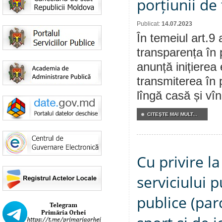
porțiunii d
Publicat:
14.07.2023
În temeiul art.9 
transparența în 
anunță inițierea 
transmiterea în 
lîngă casă și vî
CITEŞTE MAI MULT...
Cu privire l
serviciului p
publice (parc