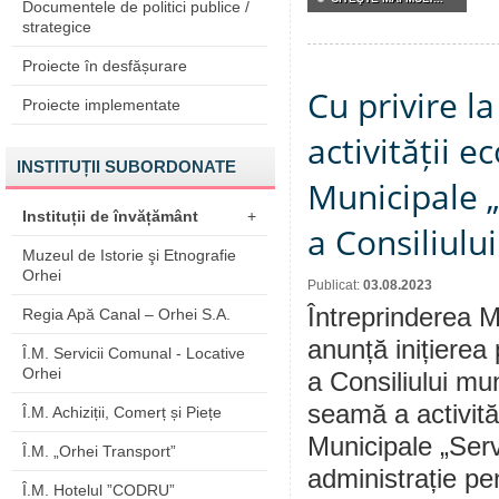
Documentele de politici publice /
strategice
Proiecte în desfășurare
Cu privire l
Proiecte implementate
activității 
INSTITUȚII SUBORDONATE
Municipale „
Instituții de învățământ
+
a Consiliulu
Muzeul de Istorie şi Etnografie
Orhei
Publicat:
03.08.2023
Întreprinderea M
Regia Apă Canal – Orhei S.A.
anunță inițierea
Î.M. Servicii Comunal - Locative
Orhei
a Consiliului mu
seamă a activită
Î.M. Achiziții, Comerț și Piețe
Municipale „Serv
Î.M. „Orhei Transport”
administrație pe
Î.M. Hotelul ”CODRU”