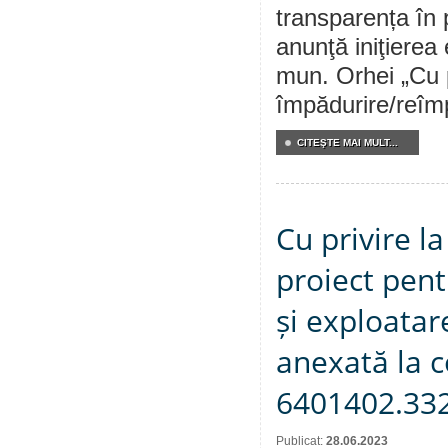
transparența în 
anunţă iniţierea 
mun. Orhei „Cu p
împădurire/reîmpă
CITEŞTE MAI MULT...
Cu privire l
proiect pent
și exploata
anexată la c
6401402.33
Publicat:
28.06.2023