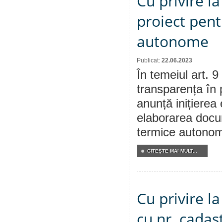
Cu privire l
proiect pent
autonome
Publicat:
22.06.2023
În temeiul art. 9
transparența în 
anunță inițierea 
elaborarea docum
termice autonom
CITEŞTE MAI MULT...
Cu privire l
cu nr. cadas