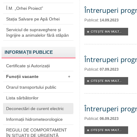
Întreruperi pro
Î.M. „Orhei Proiect”
Stația Salvare pe Apă Orhei
Publicat:
14.09.2023
Serviciul de supraveghere și
CITEŞTE MAI MULT...
îngrijire a animalelor fără stăpân
INFORMAȚII PUBLICE
Întreruperi pro
Certificate și Autorizații
Publicat:
07.09.2023
Funcții vacante
+
CITEŞTE MAI MULT...
Orarul transportului public
Lista sărbătorilor
Întreruperi pro
Deconectări de curent electric
Publicat:
06.09.2023
Informații hidrometeorologice
REGULI DE COMPORTAMENT
CITEŞTE MAI MULT...
ÎN SITUAŢII DE URGENŢĂ