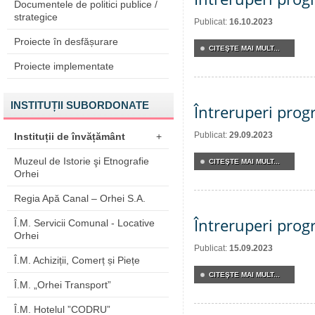
Documentele de politici publice /
strategice
Publicat:
16.10.2023
Proiecte în desfășurare
CITEŞTE MAI MULT...
Proiecte implementate
INSTITUȚII SUBORDONATE
Întreruperi pro
Publicat:
29.09.2023
Instituții de învățământ
+
Muzeul de Istorie şi Etnografie
CITEŞTE MAI MULT...
Orhei
Regia Apă Canal – Orhei S.A.
Întreruperi pro
Î.M. Servicii Comunal - Locative
Orhei
Publicat:
15.09.2023
Î.M. Achiziții, Comerț și Piețe
CITEŞTE MAI MULT...
Î.M. „Orhei Transport”
Î.M. Hotelul ”CODRU”