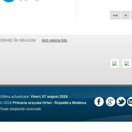
««
«
ORHEI ÎN IMAGINI
Vezi galeria foto
Ultima actualizare:
Vineri, 07 august 2026
© 2026
Primaria orașului Orhei - Republica Moldova
Toate drepturile rezervate