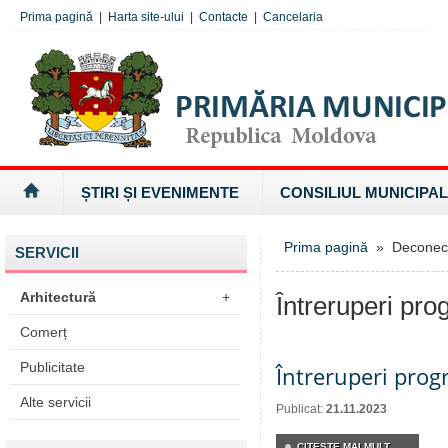
Prima pagină
|
Harta site-ului
|
Contacte
|
Cancelaria
ȘTIRI ȘI EVENIMENTE
CONSILIUL MUNICIPAL
Prima pagină
» Deconectăr
SERVICII
Arhitectură
+
Întreruperi pro
Comerț
Publicitate
Întreruperi pro
Alte servicii
Publicat:
21.11.2023
CITEŞTE MAI MULT...