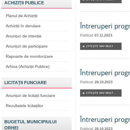
ACHIZIȚII PUBLICE
Planul de Achiziții
Întreruperi pro
Achiziții în derulare
Publicat:
07.11.2023
Anunțuri de intenție
Anunțuri de participare
CITEŞTE MAI MULT...
Rapoarte de monitorizare
Arhiva (Achiziții Publice)
Întreruperi pro
LICITAȚII FUNCIARE
Publicat:
28.10.2023
CITEŞTE MAI MULT...
Anunțuri de licitații funciare
Rezultatele licitațiilor
Întreruperi pro
BUGETUL MUNICIPIULUI
ORHEI
Publicat:
26.10.2023