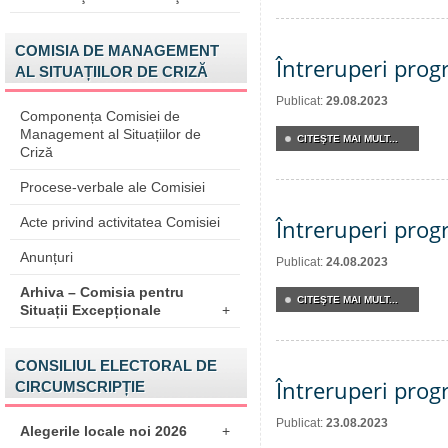
COMISIA DE MANAGEMENT
Întreruperi pro
AL SITUAȚIILOR DE CRIZĂ
Publicat:
29.08.2023
Componența Comisiei de
Management al Situațiilor de
CITEŞTE MAI MULT...
Criză
Procese-verbale ale Comisiei
Acte privind activitatea Comisiei
Întreruperi pro
Anunțuri
Publicat:
24.08.2023
Arhiva – Comisia pentru
CITEŞTE MAI MULT...
Situații Excepționale
+
CONSILIUL ELECTORAL DE
Întreruperi pro
CIRCUMSCRIPȚIE
Publicat:
23.08.2023
Alegerile locale noi 2026
+