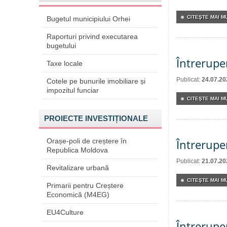
CITEŞTE MAI MU
Bugetul municipiului Orhei
Raporturi privind executarea
bugetului
Întrerupe
Taxe locale
Publicat:
24.07.20
Cotele pe bunurile imobiliare și
impozitul funciar
CITEŞTE MAI MU
PROIECTE INVESTIȚIONALE
Orașe-poli de creștere în
Întrerupe
Republica Moldova
Publicat:
21.07.20
Revitalizare urbană
CITEŞTE MAI MU
Primarii pentru Creștere
Economică (M4EG)
EU4Culture
Întrerupe