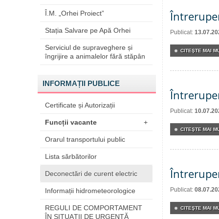
Întrerupe
Î.M. „Orhei Proiect”
Stația Salvare pe Apă Orhei
Publicat:
13.07.20
Serviciul de supraveghere și
CITEŞTE MAI MU
îngrijire a animalelor fără stăpân
INFORMAȚII PUBLICE
Întrerupe
Certificate și Autorizații
Publicat:
10.07.20
Funcții vacante
+
CITEŞTE MAI MU
Orarul transportului public
Lista sărbătorilor
Întrerupe
Deconectări de curent electric
Publicat:
08.07.20
Informații hidrometeorologice
REGULI DE COMPORTAMENT
CITEŞTE MAI MU
ÎN SITUAŢII DE URGENŢĂ