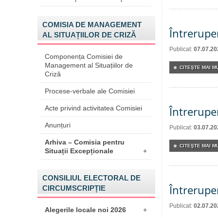
COMISIA DE MANAGEMENT
Întrerupe
AL SITUAȚIILOR DE CRIZĂ
Publicat:
07.07.20
Componența Comisiei de
Management al Situațiilor de
CITEŞTE MAI MU
Criză
Procese-verbale ale Comisiei
Acte privind activitatea Comisiei
Întrerupe
Anunțuri
Publicat:
03.07.20
Arhiva – Comisia pentru
CITEŞTE MAI MU
Situații Excepționale
+
CONSILIUL ELECTORAL DE
Întrerupe
CIRCUMSCRIPȚIE
Publicat:
02.07.20
Alegerile locale noi 2026
+