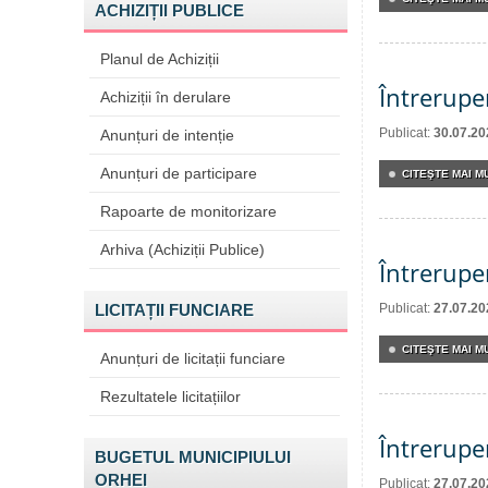
ACHIZIȚII PUBLICE
Planul de Achiziții
Întrerupe
Achiziții în derulare
Publicat:
30.07.20
Anunțuri de intenție
Anunțuri de participare
CITEŞTE MAI MU
Rapoarte de monitorizare
Arhiva (Achiziții Publice)
Întrerupe
LICITAȚII FUNCIARE
Publicat:
27.07.20
CITEŞTE MAI MU
Anunțuri de licitații funciare
Rezultatele licitațiilor
Întrerupe
BUGETUL MUNICIPIULUI
ORHEI
Publicat:
27.07.20