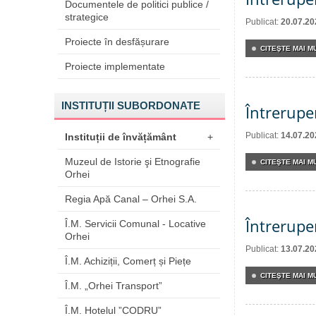
Documentele de politici publice /
strategice
Publicat:
20.07.20
Proiecte în desfășurare
CITEŞTE MAI MU
Proiecte implementate
INSTITUȚII SUBORDONATE
Întrerupe
Publicat:
14.07.20
Instituții de învățământ
+
Muzeul de Istorie şi Etnografie
CITEŞTE MAI MU
Orhei
Regia Apă Canal – Orhei S.A.
Întrerupe
Î.M. Servicii Comunal - Locative
Orhei
Publicat:
13.07.20
Î.M. Achiziții, Comerț și Piețe
CITEŞTE MAI MU
Î.M. „Orhei Transport”
Î.M. Hotelul ”CODRU”