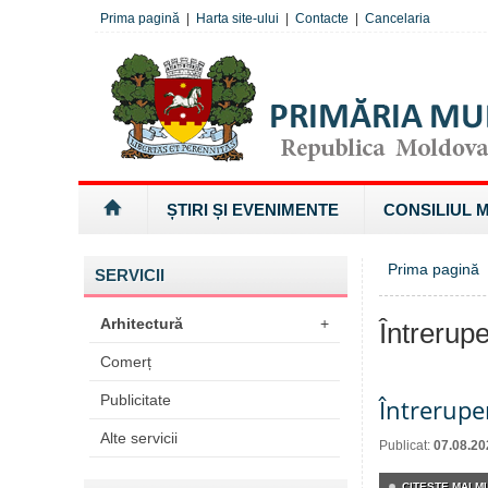
Prima pagină
|
Harta site-ului
|
Contacte
|
Cancelaria
ȘTIRI ȘI EVENIMENTE
CONSILIUL 
Prima pagină
»
SERVICII
Arhitectură
+
Întrerupe
Comerț
Publicitate
Întrerupe
Alte servicii
Publicat:
07.08.20
CITEŞTE MAI MU