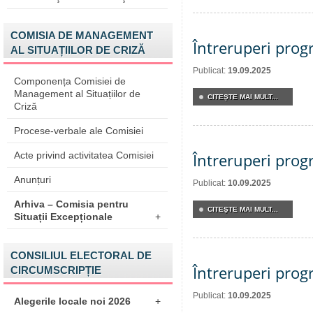
COMISIA DE MANAGEMENT
Întreruperi pro
AL SITUAȚIILOR DE CRIZĂ
Publicat:
19.09.2025
Componența Comisiei de
Management al Situațiilor de
CITEŞTE MAI MULT...
Criză
Procese-verbale ale Comisiei
Acte privind activitatea Comisiei
Întreruperi pro
Anunțuri
Publicat:
10.09.2025
Arhiva – Comisia pentru
CITEŞTE MAI MULT...
Situații Excepționale
+
CONSILIUL ELECTORAL DE
Întreruperi pro
CIRCUMSCRIPȚIE
Publicat:
10.09.2025
Alegerile locale noi 2026
+