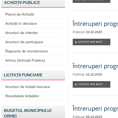
ACHIZIȚII PUBLICE
Planul de Achiziții
Întreruperi pro
Achiziții în derulare
Publicat:
22.10.2025
Anunțuri de intenție
Anunțuri de participare
CITEŞTE MAI MULT...
Rapoarte de monitorizare
Arhiva (Achiziții Publice)
Întreruperi pro
LICITAȚII FUNCIARE
Publicat:
10.10.2025
CITEŞTE MAI MULT...
Anunțuri de licitații funciare
Rezultatele licitațiilor
Întreruperi pro
BUGETUL MUNICIPIULUI
ORHEI
Publicat:
09.10.2025