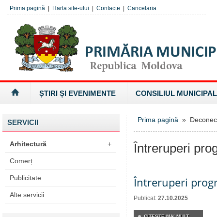
Prima pagină
|
Harta site-ului
|
Contacte
|
Cancelaria
ȘTIRI ȘI EVENIMENTE
CONSILIUL MUNICIPAL
Prima pagină
» Deconectăr
SERVICII
Arhitectură
+
Întreruperi pro
Comerț
Publicitate
Întreruperi pro
Alte servicii
Publicat:
27.10.2025
CITEŞTE MAI MULT...