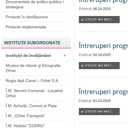
Documentele de politici publice /
strategice
Publicat:
06.10.2025
Proiecte în desfășurare
CITEŞTE MAI MULT...
Proiecte implementate
INSTITUȚII SUBORDONATE
Întreruperi pro
Publicat:
02.10.2025
Instituții de învățământ
+
Muzeul de Istorie şi Etnografie
CITEŞTE MAI MULT...
Orhei
Regia Apă Canal – Orhei S.A.
Întreruperi pro
Î.M. Servicii Comunal - Locative
Orhei
Publicat:
01.10.2025
Î.M. Achiziții, Comerț și Piețe
CITEŞTE MAI MULT...
Î.M. „Orhei Transport”
Î.M. Hotelul ”CODRU”