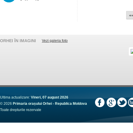
«
ORHEI ÎN IMAGINI
Vezi galeria foto
Ultima actualizare:
Vineri, 07 august 2026
© 2026
Primaria orașului Orhei - Republica Moldova
Toate drepturile rezervate