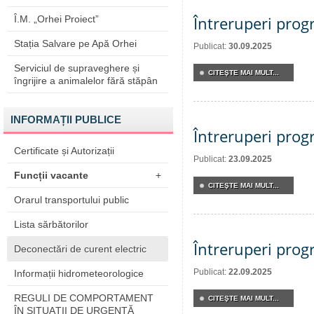
Întreruperi pro
Î.M. „Orhei Proiect”
Stația Salvare pe Apă Orhei
Publicat:
30.09.2025
Serviciul de supraveghere și
CITEŞTE MAI MULT...
îngrijire a animalelor fără stăpân
INFORMAȚII PUBLICE
Întreruperi pro
Certificate și Autorizații
Publicat:
23.09.2025
Funcții vacante
+
CITEŞTE MAI MULT...
Orarul transportului public
Lista sărbătorilor
Întreruperi pro
Deconectări de curent electric
Publicat:
22.09.2025
Informații hidrometeorologice
REGULI DE COMPORTAMENT
CITEŞTE MAI MULT...
ÎN SITUAŢII DE URGENŢĂ