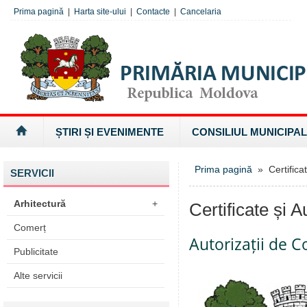
Prima pagină
|
Harta site-ului
|
Contacte
|
Cancelaria
ȘTIRI ȘI EVENIMENTE
CONSILIUL MUNICIPAL
Prima pagină
» Certificate
SERVICII
Arhitectură
+
Certificate și Au
Comerț
Autorizații de C
Publicitate
Alte servicii