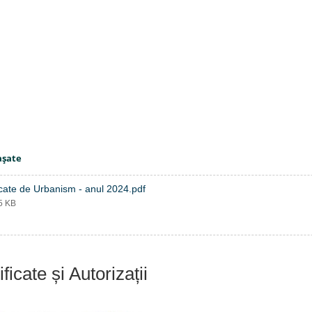
aşate
icate de Urbanism - anul 2024.pdf
95 KB
ificate și Autorizații