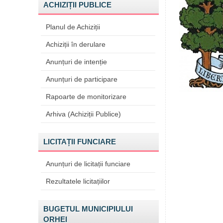
ACHIZIȚII PUBLICE
Planul de Achiziții
Achiziții în derulare
Anunțuri de intenție
Anunțuri de participare
Rapoarte de monitorizare
Arhiva (Achiziții Publice)
LICITAȚII FUNCIARE
Anunțuri de licitații funciare
Rezultatele licitațiilor
BUGETUL MUNICIPIULUI
ORHEI