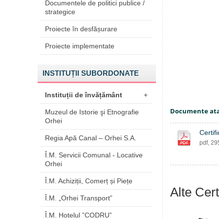
Documentele de politici publice /
strategice
Proiecte în desfășurare
Proiecte implementate
INSTITUȚII SUBORDONATE
Instituții de învățământ
+
Documente at
Muzeul de Istorie şi Etnografie
Orhei
Certif
Regia Apă Canal – Orhei S.A.
pdf, 2
Î.M. Servicii Comunal - Locative
Orhei
Î.M. Achiziții, Comerț și Piețe
Alte Cert
Î.M. „Orhei Transport”
Î.M. Hotelul ”CODRU”