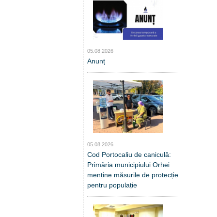
05.08.2026
Anunț
05.08.2026
Cod Portocaliu de caniculă:
Primăria municipiului Orhei
menține măsurile de protecție
pentru populație