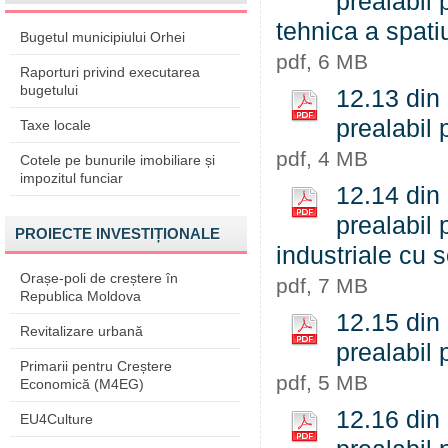
prealabil 
tehnica a spati
Bugetul municipiului Orhei
pdf, 6 MB
Raporturi privind executarea
bugetului
12.13 din
prealabil 
Taxe locale
pdf, 4 MB
Cotele pe bunurile imobiliare și
impozitul funciar
12.14 din
prealabil 
PROIECTE INVESTIȚIONALE
industriale cu 
Orașe-poli de creștere în
pdf, 7 MB
Republica Moldova
12.15 din
Revitalizare urbană
prealabil 
Primarii pentru Creștere
pdf, 5 MB
Economică (M4EG)
12.16 din
EU4Culture