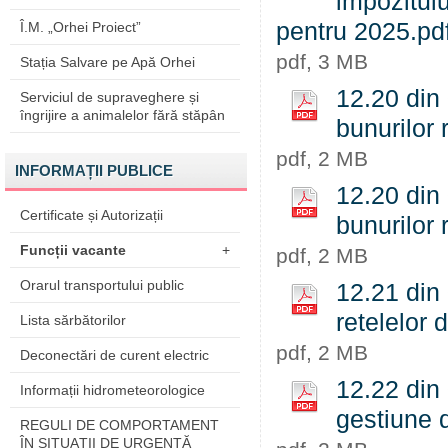
impozitulu
pentru 2025.pd
Î.M. „Orhei Proiect”
pdf, 3 MB
Stația Salvare pe Apă Orhei
12.20 din 
Serviciul de supraveghere și
îngrijire a animalelor fără stăpân
bunurilor 
pdf, 2 MB
INFORMAȚII PUBLICE
12.20 din 
Certificate și Autorizații
bunurilor 
Funcții vacante
+
pdf, 2 MB
Orarul transportului public
12.21 din 
retelelor 
Lista sărbătorilor
pdf, 2 MB
Deconectări de curent electric
12.22 din 
Informații hidrometeorologice
gestiune d
REGULI DE COMPORTAMENT
ÎN SITUAŢII DE URGENŢĂ