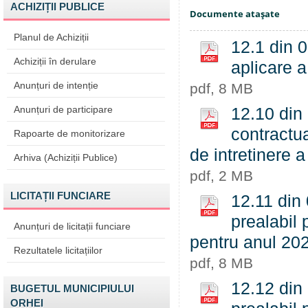
ACHIZIȚII PUBLICE
Documente ataşate
Planul de Achiziții
12.1 din 0
Achiziții în derulare
aplicare a
Anunțuri de intenție
pdf, 8 MB
Anunțuri de participare
12.10 din 
contractua
Rapoarte de monitorizare
de intretinere a
Arhiva (Achiziții Publice)
pdf, 2 MB
LICITAȚII FUNCIARE
12.11 din
prealabil 
Anunțuri de licitații funciare
pentru anul 20
Rezultatele licitațiilor
pdf, 8 MB
12.12 din
BUGETUL MUNICIPIULUI
ORHEI