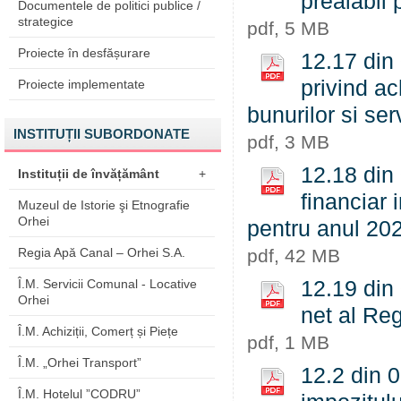
prealabil 
Documentele de politici publice /
strategice
pdf, 5 MB
Proiecte în desfășurare
12.17 din
privind ac
Proiecte implementate
bunurilor si se
INSTITUȚII SUBORDONATE
pdf, 3 MB
12.18 din 
Instituții de învățământ
+
financiar
Muzeul de Istorie şi Etnografie
Orhei
pentru anul 20
Regia Apă Canal – Orhei S.A.
pdf, 42 MB
Î.M. Servicii Comunal - Locative
12.19 din 
Orhei
net al Re
Î.M. Achiziții, Comerț și Piețe
pdf, 1 MB
Î.M. „Orhei Transport”
12.2 din 0
Î.M. Hotelul ”CODRU”