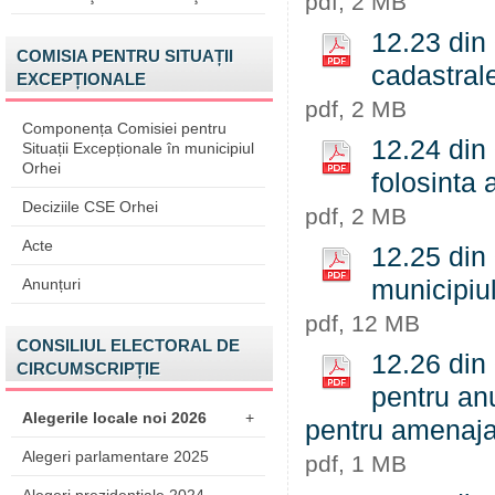
pdf, 2 MB
12.23 din 
COMISIA PENTRU SITUAȚII
cadastrale
EXCEPȚIONALE
pdf, 2 MB
Componența Comisiei pentru
12.24 din
Situații Excepționale în municipiul
Orhei
folosinta 
Deciziile CSE Orhei
pdf, 2 MB
Acte
12.25 din
Anunțuri
municipiul
pdf, 12 MB
CONSILIUL ELECTORAL DE
12.26 din 
CIRCUMSCRIPȚIE
pentru anu
Alegerile locale noi 2026
+
pentru amenajar
Alegeri parlamentare 2025
pdf, 1 MB