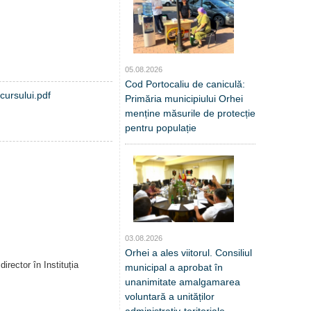
05.08.2026
Cod Portocaliu de caniculă:
cursului.pdf
Primăria municipiului Orhei
menține măsurile de protecție
pentru populație
03.08.2026
Orhei a ales viitorul. Consiliul
irector în Instituția
municipal a aprobat în
unanimitate amalgamarea
voluntară a unităților