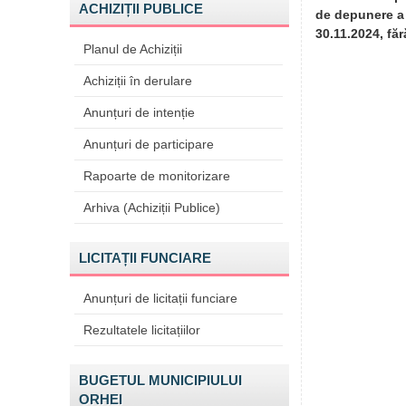
ACHIZIȚII PUBLICE
de depunere a 
30.11.2024, făr
Planul de Achiziții
Achiziții în derulare
Anunțuri de intenție
Anunțuri de participare
Rapoarte de monitorizare
Arhiva (Achiziții Publice)
LICITAȚII FUNCIARE
Anunțuri de licitații funciare
Rezultatele licitațiilor
BUGETUL MUNICIPIULUI
ORHEI