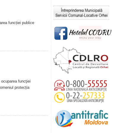
rea funcției publice
ocuparea funcţiei
domeniul protecția