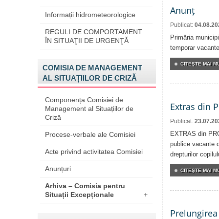
Anunț
Informații hidrometeorologice
Publicat:
04.08.20
REGULI DE COMPORTAMENT
Primăria municipi
ÎN SITUAŢII DE URGENŢĂ
temporar vacante 
CITEŞTE MAI MU
COMISIA DE MANAGEMENT
AL SITUAȚIILOR DE CRIZĂ
Componența Comisiei de
Extras din 
Management al Situațiilor de
Criză
Publicat:
23.07.20
EXTRAS din PROC
Procese-verbale ale Comisiei
publice vacante d
Acte privind activitatea Comisiei
drepturilor copilul
Anunțuri
CITEŞTE MAI MU
Arhiva – Comisia pentru
Situații Excepționale
+
Prelungirea