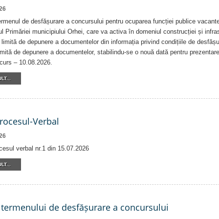
26
rmenul de desfășurare a concursului pentru ocuparea funcției publice vacante
ul Primăriei municipiului Orhei, care va activa în domeniul construcției și infrast
 limită de depunere a documentelor din informația privind condițiile de desfăș
imită de depunere a documentelor, stabilindu-se o nouă dată pentru prezentar
ncurs – 10.08.2026.
LT...
Procesul-Verbal
26
cesul verbal nr.1 din 15.07.2026
LT...
 termenului de desfășurare a concursului