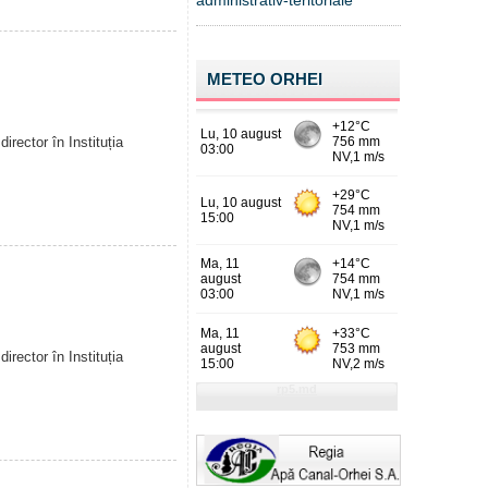
administrativ-teritoriale
METEO ORHEI
irector în Instituția
irector în Instituția