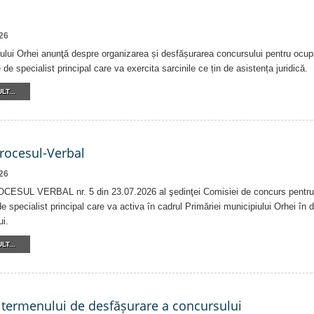
26
ului Orhei anunţă despre organizarea și desfășurarea concursului pentru ocupa
de specialist principal care va exercita sarcinile ce țin de asistența juridică.
LT...
Procesul-Verbal
26
ESUL VERBAL nr. 5 din 23.07.2026 al şedinţei Comisiei de concurs pentru 
e specialist principal care va activa în cadrul Primăriei municipiului Orhei în 
ui.
LT...
 termenului de desfășurare a concursului