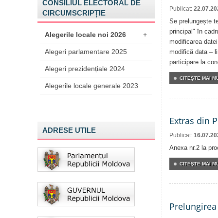
CONSILIUL ELECTORAL DE
Publicat:
22.07.20
CIRCUMSCRIPȚIE
Se prelungește te
principal" în cadr
Alegerile locale noi 2026
+
modificarea datei
Alegeri parlamentare 2025
modifică data – l
participare la co
Alegeri prezidențiale 2024
CITEŞTE MAI MU
Alegerile locale generale 2023
Extras din 
ADRESE UTILE
Publicat:
16.07.20
Anexa nr.2 la pro
CITEŞTE MAI MU
Prelungirea