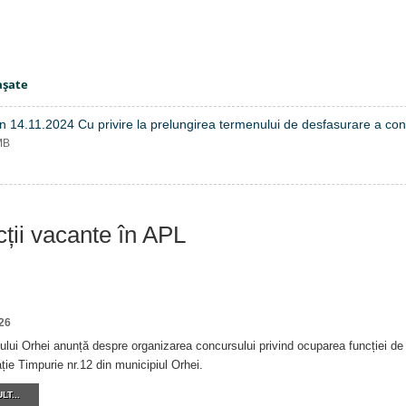
aşate
n 14.11.2024 Cu privire la prelungirea termenului de desfasurare a con
MB
cții vacante în APL
26
ului Orhei anunță despre organizarea concursului privind ocuparea funcției de d
ie Timpurie nr.12 din municipiul Orhei.
LT...