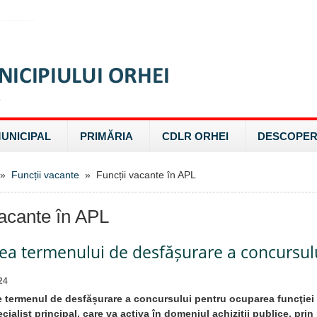
MUNICIPAL
PRIMĂRIA
CDLR ORHEI
DESCOPER
»
Funcții vacante
» Funcții vacante în APL
vacante în APL
ea termenului de desfășurare a concursul
24
 termenul de desfășurare a concursului pentru ocuparea funcţiei
ialist principal, care va activa în domeniul achiziții publice, prin