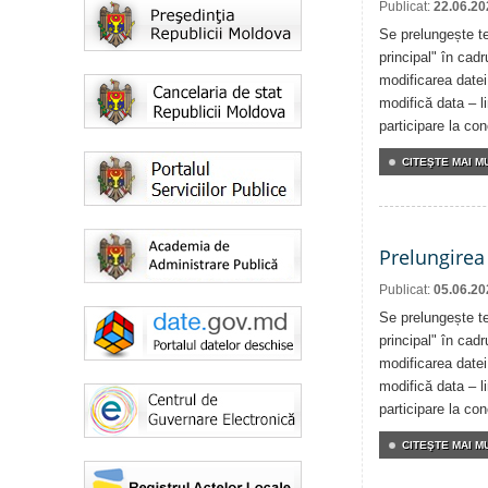
Publicat:
22.06.20
Se prelungește te
principal" în cadr
modificarea datei
modifică data – l
participare la co
CITEŞTE MAI MU
Prelungirea
Publicat:
05.06.20
Se prelungește te
principal" în cadr
modificarea datei
modifică data – l
participare la co
CITEŞTE MAI MU