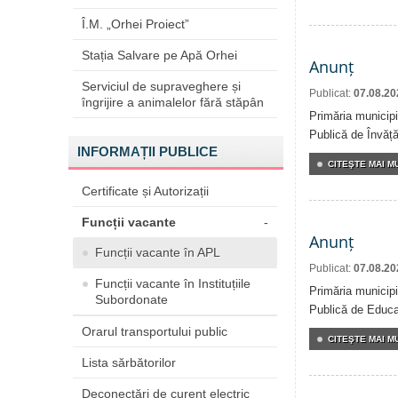
Î.M. „Orhei Proiect”
Stația Salvare pe Apă Orhei
Anunț
Serviciul de supraveghere și
Publicat:
07.08.20
îngrijire a animalelor fără stăpân
Primăria municipi
Publică de Învăță
INFORMAȚII PUBLICE
CITEŞTE MAI MU
Certificate și Autorizații
Funcții vacante
-
Anunț
Funcții vacante în APL
Publicat:
07.08.20
Funcții vacante în Instituțiile
Primăria municipi
Subordonate
Publică de Educaț
Orarul transportului public
CITEŞTE MAI MU
Lista sărbătorilor
Deconectări de curent electric