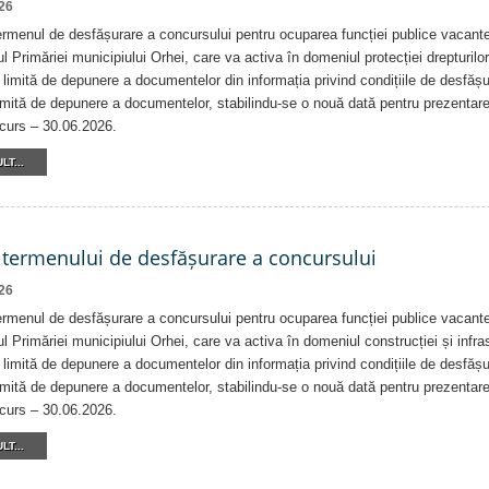
26
rmenul de desfășurare a concursului pentru ocuparea funcției publice vacante
ul Primăriei municipiului Orhei, care va activa în domeniul protecției drepturilor 
 limită de depunere a documentelor din informația privind condițiile de desfăș
imită de depunere a documentelor, stabilindu-se o nouă dată pentru prezentar
ncurs – 30.06.2026.
LT...
 termenului de desfășurare a concursului
26
rmenul de desfășurare a concursului pentru ocuparea funcției publice vacante
ul Primăriei municipiului Orhei, care va activa în domeniul construcției și infrast
 limită de depunere a documentelor din informația privind condițiile de desfăș
imită de depunere a documentelor, stabilindu-se o nouă dată pentru prezentar
ncurs – 30.06.2026.
LT...