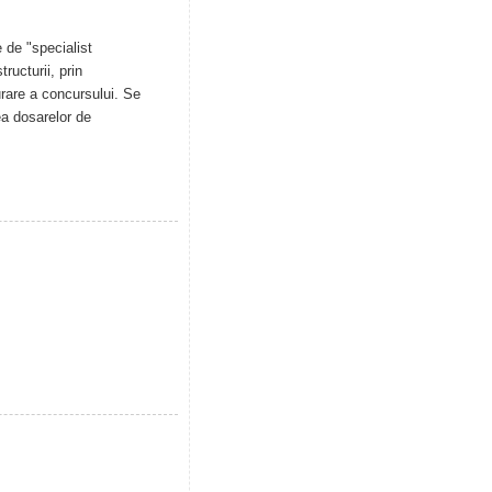
 de "specialist
ructurii, prin
urare a concursului. Se
ea dosarelor de