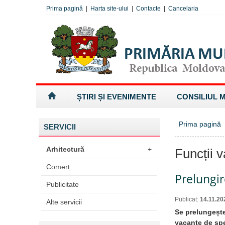
Prima pagină
|
Harta site-ului
|
Contacte
|
Cancelaria
ȘTIRI ȘI EVENIMENTE
CONSILIUL 
Prima pagină
SERVICII
Arhitectură
+
Funcții 
Comerț
Prelungir
Publicitate
Publicat:
14.11.20
Alte servicii
Se prelungește
vacante de spec