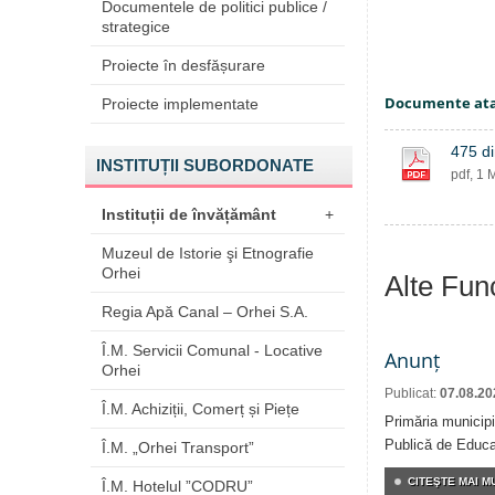
Documentele de politici publice /
strategice
Proiecte în desfășurare
Documente at
Proiecte implementate
475 di
INSTITUȚII SUBORDONATE
pdf, 1 
Instituții de învățământ
+
Muzeul de Istorie şi Etnografie
Orhei
Alte Fun
Regia Apă Canal – Orhei S.A.
Î.M. Servicii Comunal - Locative
Anunț
Orhei
Publicat:
07.08.20
Î.M. Achiziții, Comerț și Piețe
Primăria municipi
Publică de Educaț
Î.M. „Orhei Transport”
CITEŞTE MAI MU
Î.M. Hotelul ”CODRU”