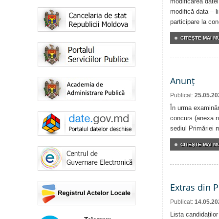
modificarea datei
modifică data – l
participare la co
CITEŞTE MAI MU
Anunț
Publicat:
25.05.20
În urma examinări
concurs (anexa nr
sediul Primăriei m
CITEŞTE MAI MU
Extras din 
Publicat:
14.05.20
Lista candidațilo