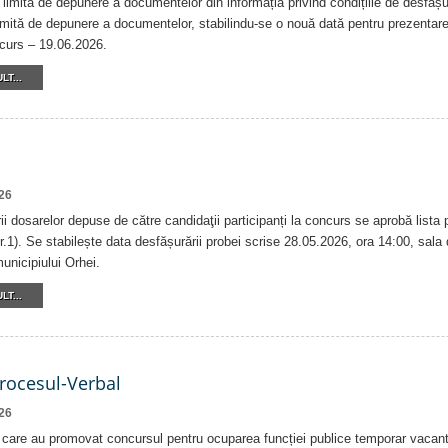
 limită de depunere a documentelor din informația privind condițiile de desfăș
imită de depunere a documentelor, stabilindu-se o nouă dată pentru prezentar
ncurs – 19.06.2026.
LT...
26
i dosarelor depuse de către candidaţii participanți la concurs se aprobă lista
.1). Se stabilește data desfășurării probei scrise 28.05.2026, ora 14:00, sala d
unicipiului Orhei.
LT...
Procesul-Verbal
26
r care au promovat concursul pentru ocuparea funcției publice temporar vacant