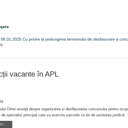
aşate
 06.01.2025 Cu privire la prelungirea termenului de desfasurare a conc
MB
cții vacante în APL
26
ului Orhei anunţă despre organizarea și desfășurarea concursului pentru ocupa
de specialist principal care va exercita sarcinile ce țin de asistența juridică.
LT...