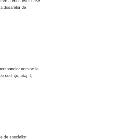
urare a concursului. Se
ea dosarelor de
 persoanelor admise la
e ședințe, etaj II,
e de specialist