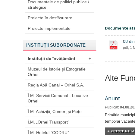
Documentele de politici publice /
strategice
Proiecte în desfășurare
Documente at
Proiecte implementate
08 din
INSTITUȚII SUBORDONATE
pdf, 1 
Instituții de învățământ
+
Muzeul de Istorie şi Etnografie
Orhei
Alte Fun
Regia Apă Canal – Orhei S.A.
Î.M. Servicii Comunal - Locative
Anunț
Orhei
Publicat:
04.08.20
Î.M. Achiziții, Comerț și Piețe
Primăria municipi
temporar vacante 
Î.M. „Orhei Transport”
CITEŞTE MAI MU
Î.M. Hotelul ”CODRU”