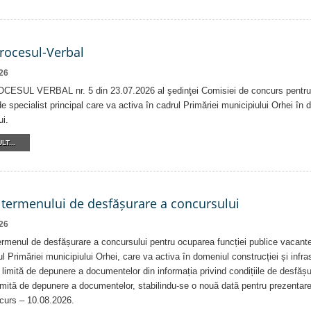
Procesul-Verbal
26
ESUL VERBAL nr. 5 din 23.07.2026 al şedinţei Comisiei de concurs pentru 
e specialist principal care va activa în cadrul Primăriei municipiului Orhei în 
ui.
LT...
 termenului de desfășurare a concursului
26
rmenul de desfășurare a concursului pentru ocuparea funcției publice vacante
ul Primăriei municipiului Orhei, care va activa în domeniul construcției și infrast
 limită de depunere a documentelor din informația privind condițiile de desfăș
imită de depunere a documentelor, stabilindu-se o nouă dată pentru prezentar
ncurs – 10.08.2026.