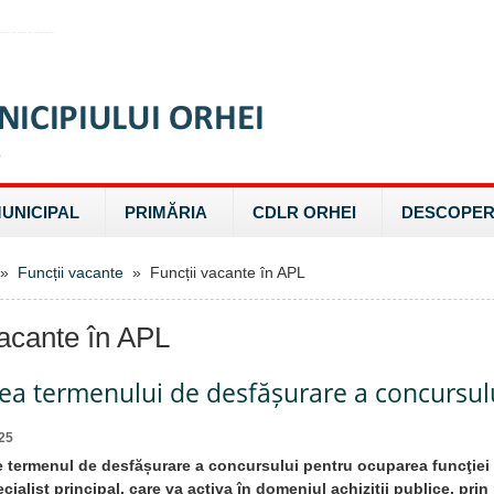
MUNICIPAL
PRIMĂRIA
CDLR ORHEI
DESCOPER
»
Funcții vacante
» Funcții vacante în APL
vacante în APL
ea termenului de desfășurare a concursul
25
 termenul de desfășurare a concursului pentru ocuparea funcţiei
ialist principal, care va activa în domeniul achiziții publice, prin