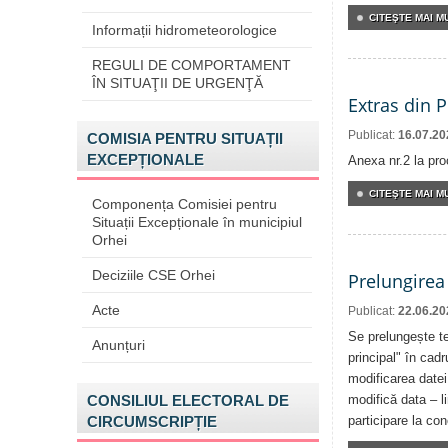
CITEŞTE MAI MU
Informații hidrometeorologice
REGULI DE COMPORTAMENT
ÎN SITUAŢII DE URGENŢĂ
Extras din 
Publicat:
16.07.20
COMISIA PENTRU SITUAȚII
EXCEPȚIONALE
Anexa nr.2 la pro
CITEŞTE MAI MU
Componența Comisiei pentru
Situații Excepționale în municipiul
Orhei
Deciziile CSE Orhei
Prelungirea
Acte
Publicat:
22.06.20
Se prelungește te
Anunțuri
principal" în cadr
modificarea datei
CONSILIUL ELECTORAL DE
modifică data – l
CIRCUMSCRIPȚIE
participare la co