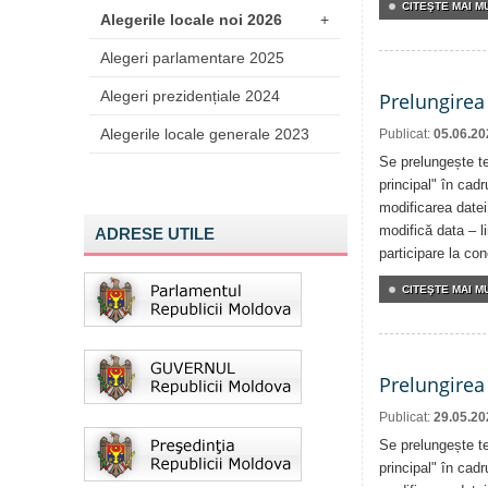
CITEŞTE MAI MU
Alegerile locale noi 2026
+
Alegeri parlamentare 2025
Alegeri prezidențiale 2024
Prelungirea
Alegerile locale generale 2023
Publicat:
05.06.20
Se prelungește te
principal" în cadr
modificarea datei
modifică data – l
ADRESE UTILE
participare la co
CITEŞTE MAI MU
Prelungirea
Publicat:
29.05.20
Se prelungește te
principal" în cadr