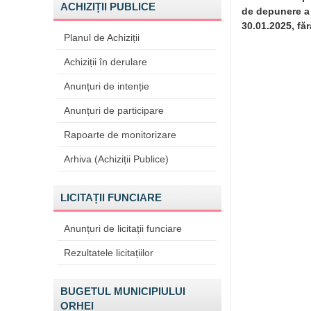
ACHIZIȚII PUBLICE
de depunere a 
30.01.2025, fă
Planul de Achiziții
Achiziții în derulare
Anunțuri de intenție
Anunțuri de participare
Rapoarte de monitorizare
Arhiva (Achiziții Publice)
LICITAȚII FUNCIARE
Anunțuri de licitații funciare
Rezultatele licitațiilor
BUGETUL MUNICIPIULUI
ORHEI