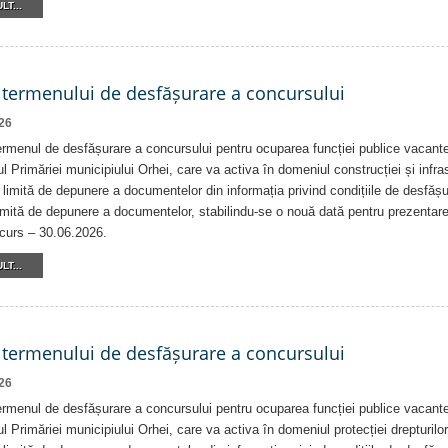
LT...
 termenului de desfășurare a concursului
26
rmenul de desfășurare a concursului pentru ocuparea funcției publice vacante
ul Primăriei municipiului Orhei, care va activa în domeniul construcției și infrast
 limită de depunere a documentelor din informația privind condițiile de desfăș
imită de depunere a documentelor, stabilindu-se o nouă dată pentru prezentar
ncurs – 30.06.2026.
LT...
 termenului de desfășurare a concursului
26
rmenul de desfășurare a concursului pentru ocuparea funcției publice vacante
ul Primăriei municipiului Orhei, care va activa în domeniul protecției drepturilor 