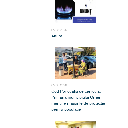
05.08.2026
Anunț
05.08.2026
Cod Portocaliu de caniculă:
Primăria municipiului Orhei
menține măsurile de protecție
pentru populație