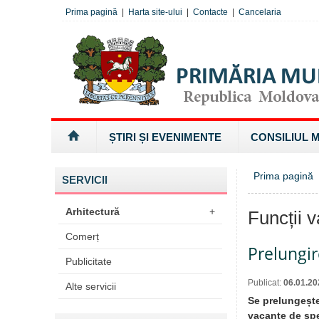
Prima pagină
|
Harta site-ului
|
Contacte
|
Cancelaria
ȘTIRI ȘI EVENIMENTE
CONSILIUL 
Prima pagină
SERVICII
Arhitectură
+
Funcții 
Comerț
Prelungir
Publicitate
Publicat:
06.01.20
Alte servicii
Se prelungește
vacante de spec