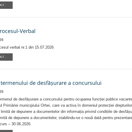
LT...
Procesul-Verbal
26
cesul verbal nr.1 din 15.07.2026
LT...
 termenului de desfășurare a concursului
26
rmenul de desfășurare a concursului pentru ocuparea funcției publice vacante
ul Primăriei municipiului Orhei, care va activa în domeniul protecției drepturilor 
 limită de depunere a documentelor din informația privind condițiile de desfăș
imită de depunere a documentelor, stabilindu-se o nouă dată pentru prezentar
ncurs – 30.06.2026.