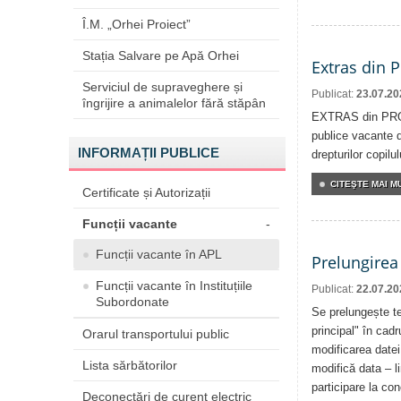
Î.M. „Orhei Proiect”
Stația Salvare pe Apă Orhei
Extras din 
Serviciul de supraveghere și
Publicat:
23.07.20
îngrijire a animalelor fără stăpân
EXTRAS din PROC
publice vacante d
INFORMAȚII PUBLICE
drepturilor copilul
CITEŞTE MAI MU
Certificate și Autorizații
Funcții vacante
-
Funcții vacante în APL
Prelungirea
Funcții vacante în Instituțiile
Publicat:
22.07.20
Subordonate
Se prelungește te
principal" în cadr
Orarul transportului public
modificarea datei
Lista sărbătorilor
modifică data – l
participare la co
Deconectări de curent electric