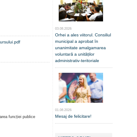
03.08.2026
Orhei a ales viitorul. Consiliul
municipal a aprobat în
ursului.pdf
unanimitate amalgamarea
voluntară a unităților
administrativ-teritoriale
01.08.2026
Mesaj de felicitare!
rea funcției publice