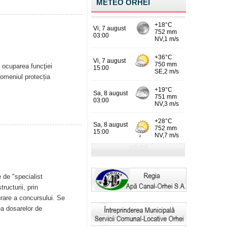
METEO ORHEI
ocuparea funcţiei
domeniul protecția
 de "specialist
ructurii, prin
urare a concursului. Se
ea dosarelor de