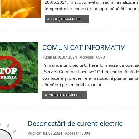
28.06.2024, în scopul evitării sau minimalizării i
temperaturilor caniculare asupra sănătății popula
CITEŞTE MAI MULT...
COMUNICAT INFORMATIV
Publicat:
01.07.2024
Accesări: 6070
Primăria municipiului Orhei informează că operator
„Servicii Comunal Locative” Orhei, continuă să des
combatere și prevenire a răspândirii plantei ambr
dăunători pe teritoriul orașului.
CITEŞTE MAI MULT...
Deconectări de curent electric
Publicat:
01.07.2024
Accesări: 7094