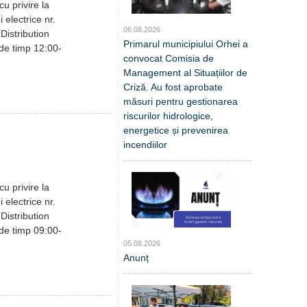
u privire la
i electrice nr.
06.08.2026
Distribution
Primarul municipiului Orhei a
 de timp 12:00-
convocat Comisia de
Management al Situațiilor de
Criză. Au fost aprobate
măsuri pentru gestionarea
riscurilor hidrologice,
energetice și prevenirea
incendiilor
u privire la
i electrice nr.
Distribution
 de timp 09:00-
05.08.2026
Anunț