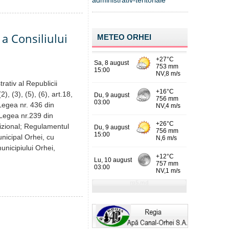
administrativ-teritoriale
a Consiliului
METEO ORHEI
rativ al Republicii
), (3), (5), (6), art.18,
n Legea nr. 436 din
 Legea nr.239 din
izional; Regulamentul
unicipal Orhei, cu
municipiului Orhei,