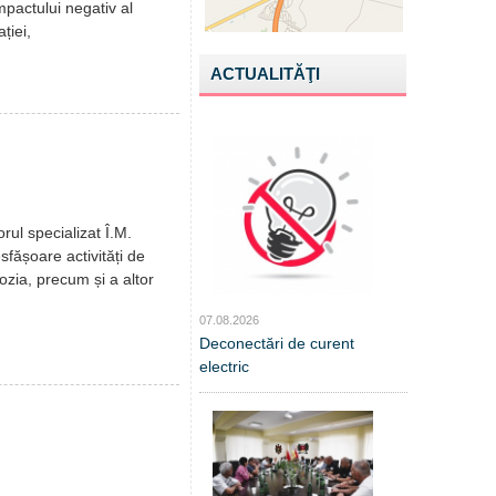
mpactului negativ al
ției,
ACTUALITĂŢI
ul specializat Î.M.
fășoare activități de
ozia, precum și a altor
07.08.2026
Deconectări de curent
electric