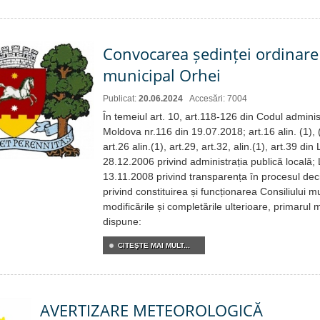
Convocarea ședinței ordinare 
municipal Orhei
Publicat:
20.06.2024
Accesări: 7004
În temeiul art. 10, art.118-126 din Codul administ
Moldova nr.116 din 19.07.2018; art.16 alin. (1), (2
art.26 alin.(1), art.29, art.32, alin.(1), art.39 di
28.12.2006 privind administrația publică locală;
13.11.2008 privind transparența în procesul dec
privind constituirea și funcționarea Consiliului m
modificările și completările ulterioare, primarul 
dispune:
CITEŞTE MAI MULT...
AVERTIZARE METEOROLOGICĂ