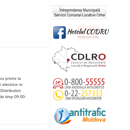
u privire la
i electrice nr.
Distribution
 de timp 09:00-