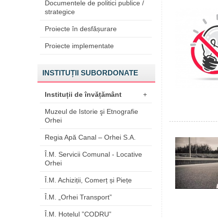
Documentele de politici publice /
strategice
Proiecte în desfășurare
Proiecte implementate
INSTITUȚII SUBORDONATE
Instituții de învățământ
+
Muzeul de Istorie şi Etnografie
Orhei
Regia Apă Canal – Orhei S.A.
Î.M. Servicii Comunal - Locative
Orhei
Î.M. Achiziții, Comerț și Piețe
Î.M. „Orhei Transport”
Î.M. Hotelul ”CODRU”