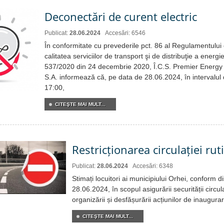
Deconectări de curent electric
Publicat:
28.06.2024
Accesări: 6546
În conformitate cu prevederile pct. 86 al Regulamentului c
calitatea serviciilor de transport şi de distribuţie a energie
537/2020 din 24 decembrie 2020, Î.C.S. Premier Energy 
S.A. informează că, pe data de 28.06.2024, în intervalul
17:00,
CITEŞTE MAI MULT...
Restricționarea circulației ruti
Publicat:
28.06.2024
Accesări: 6348
Stimați locuitori ai municipiului Orhei, conform di
28.06.2024, în scopul asigurării securității circul
organizării și desfășurării acțiunilor de inaugurare
CITEŞTE MAI MULT...