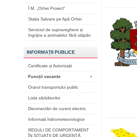
Î.M. „Orhei Proiect”
Stația Salvare pe Apă Orhei
Serviciul de supraveghere și
îngrijire a animalelor fără stăpân
INFORMAȚII PUBLICE
Certificate și Autorizații
Funcții vacante
+
Orarul transportului public
Lista sărbătorilor
Deconectări de curent electric
Informații hidrometeorologice
REGULI DE COMPORTAMENT
ÎN SITUAŢII DE URGENŢĂ