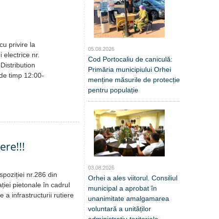
u privire la
05.08.2026
i electrice nr.
Cod Portocaliu de caniculă:
Distribution
Primăria municipiului Orhei
 de timp 12:00-
menține măsurile de protecție
pentru populație
ere!!!
03.08.2026
spoziției nr.286 din
Orhei a ales viitorul. Consiliul
ației pietonale în cadrul
municipal a aprobat în
 a infrastructurii rutiere
unanimitate amalgamarea
voluntară a unităților