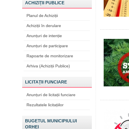
ACHIZIȚII PUBLICE
Planul de Achiziții
Achiziții în derulare
Anunțuri de intenție
Anunțuri de participare
Rapoarte de monitorizare
Arhiva (Achiziții Publice)
LICITAȚII FUNCIARE
Anunțuri de licitații funciare
Rezultatele licitațiilor
BUGETUL MUNICIPIULUI
ORHEI