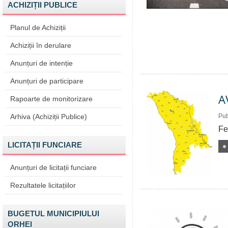
ACHIZIȚII PUBLICE
Planul de Achiziții
Achiziții în derulare
Anunțuri de intenție
Anunțuri de participare
A
Rapoarte de monitorizare
Arhiva (Achiziții Publice)
Pub
Fe
LICITAȚII FUNCIARE
Anunțuri de licitații funciare
Rezultatele licitațiilor
BUGETUL MUNICIPIULUI
ORHEI