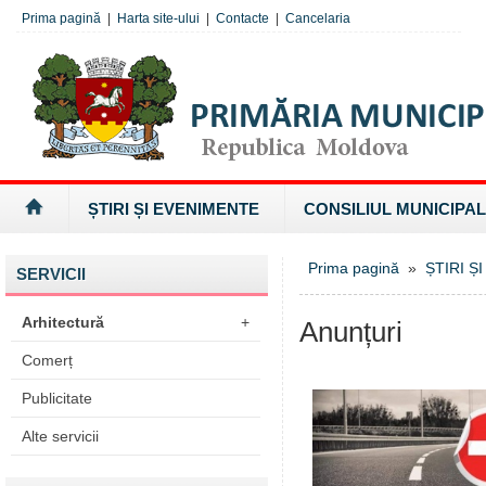
Prima pagină
|
Harta site-ului
|
Contacte
|
Cancelaria
ȘTIRI ȘI EVENIMENTE
CONSILIUL MUNICIPAL
Prima pagină
»
ȘTIRI Ș
SERVICII
Arhitectură
+
Anunțuri
Comerț
Publicitate
Alte servicii