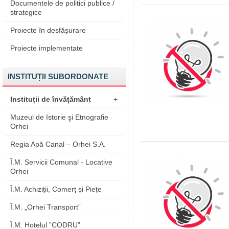
Documentele de politici publice /
strategice
Proiecte în desfășurare
Proiecte implementate
INSTITUȚII SUBORDONATE
Instituții de învățământ
+
Muzeul de Istorie şi Etnografie
Orhei
Regia Apă Canal – Orhei S.A.
Î.M. Servicii Comunal - Locative
Orhei
Î.M. Achiziții, Comerț și Piețe
Î.M. „Orhei Transport”
Î.M. Hotelul ”CODRU”