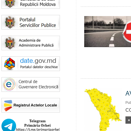
A
Pub
CO