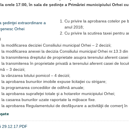
 la orele 17:00, în sala de şedinţe a Primăriei municipiului Orhei 
Cu privire la aprobarea cotelor pe 
anul 2018;
Cu privire la scutirea taxei pentru a
8
 la modificarea deciziei Consiliului municipal Orhei – 2 decizii;
e la modificarea anexei la decizia Consiliului municipal Orhei nr.13.3 di
e la transmiterea dreptului de proprietate asupra terenului aferent casei d
 la transmiterea în proprietate privată a terenului aferent casei de locui
ă – 3 decizii;
 la vânzarea lotului pomicol – 4 decizii;
 la aprobarea bunurilor imobile expuse licitaţiei cu strigare;
e la programarea concediilor de odihnă anuale;
e la aprobarea suprafeţei totale şi a hotarelor municipiului Orhei;
e la casarea bunurilor uzate raportate la mijloace fixe.
e la aprobarea Regulamentului de desfăşurare a activităţii de comerţ în 
aşate
ii 29.12.17.PDF