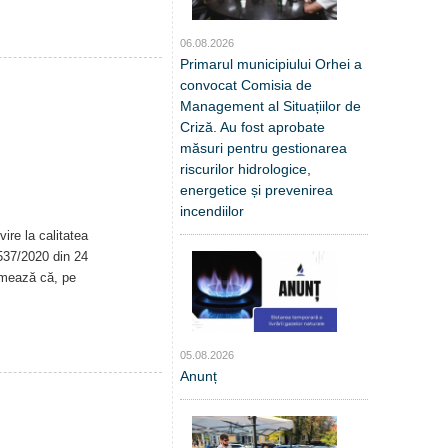
06.08.2026
Primarul municipiului Orhei a
convocat Comisia de
Management al Situațiilor de
Criză. Au fost aprobate
măsuri pentru gestionarea
riscurilor hidrologice,
energetice și prevenirea
incendiilor
ire la calitatea
. 537/2020 din 24
rmează că, pe
05.08.2026
Anunț