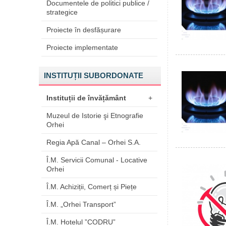
Documentele de politici publice /
strategice
Proiecte în desfășurare
Proiecte implementate
INSTITUȚII SUBORDONATE
Instituții de învățământ
+
Muzeul de Istorie şi Etnografie
Orhei
Regia Apă Canal – Orhei S.A.
Î.M. Servicii Comunal - Locative
Orhei
Î.M. Achiziții, Comerț și Piețe
Î.M. „Orhei Transport”
Î.M. Hotelul ”CODRU”