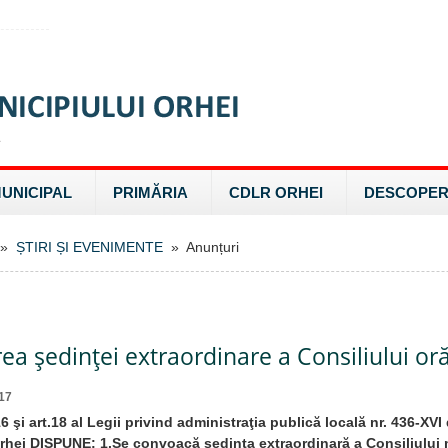
MUNICIPAL
PRIMĂRIA
CDLR ORHEI
DESCOPER
»
ȘTIRI ȘI EVENIMENTE
» Anunțuri
a şedinţei extraordinare a Consiliului or
17
16 şi art.18 al Legii privind administraţia publică locală nr. 436-XVI
rhei DISPUNE: 1.Se convoacă şedinţa extraordinară a Consiliului 