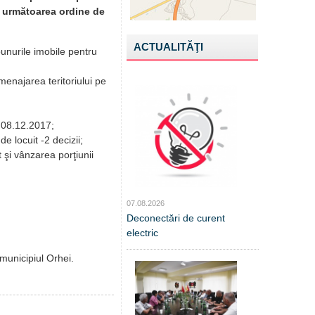
cu următoarea ordine de
ACTUALITĂŢI
bunurile imobile pentru
menajarea teritoriului pe
n 08.12.2017;
e locuit -2 decizii;
t şi vânzarea porţiunii
07.08.2026
Deconectări de curent
electric
municipiul Orhei.