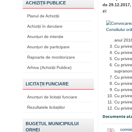
ACHIZIȚII PUBLICE
de 29.12.2017,
zi:
Planul de Achiziții
Achiziții în derulare
Anunțuri de intenție
anul 201
Cu privire
Anunțuri de participare
Cu privir
Rapoarte de monitorizare
Cu privir
Cu privire
Arhiva (Achiziții Publice)
supranorm
Cu privire
Cu privire
LICITAȚII FUNCIARE
Cu privir
Cu privir
Anunțuri de licitații funciare
Cu privir
Rezultatele licitațiilor
Cu privir
Documente at
BUGETUL MUNICIPIULUI
comis
ORHEI