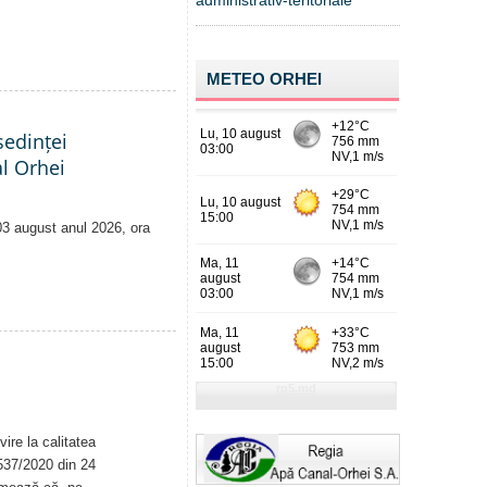
administrativ-teritoriale
METEO ORHEI
edinței
al Orhei
 03 august anul 2026, ora
ire la calitatea
. 537/2020 din 24