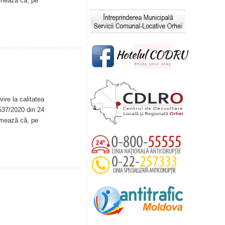
rmează că, pe
ire la calitatea
. 537/2020 din 24
rmează că, pe