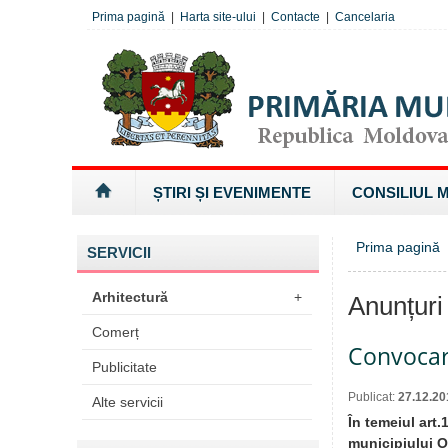
Prima pagină
|
Harta site-ului
|
Contacte
|
Cancelaria
ȘTIRI ȘI EVENIMENTE
CONSILIUL 
Prima pagină
SERVICII
Arhitectură
+
Anunțuri
Comerț
Convocare
Publicitate
Publicat:
27.12.20
Alte servicii
În temeiul art.
municipiului O