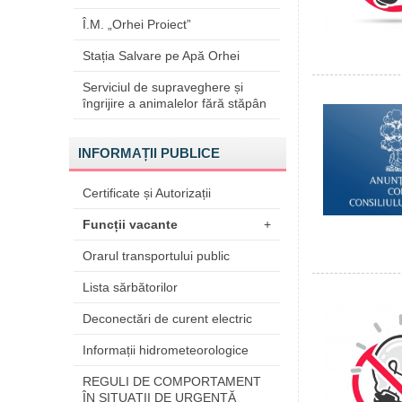
Î.M. „Orhei Proiect”
Stația Salvare pe Apă Orhei
Serviciul de supraveghere și
îngrijire a animalelor fără stăpân
INFORMAȚII PUBLICE
Certificate și Autorizații
Funcții vacante
+
Orarul transportului public
Lista sărbătorilor
Deconectări de curent electric
Informații hidrometeorologice
REGULI DE COMPORTAMENT
ÎN SITUAŢII DE URGENŢĂ