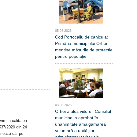
05.08.2026
Cod Portocaliu de caniculă:
Primăria municipiului Orhei
menține măsurile de protecție
pentru populație
03.08.2026
Orhei a ales viitorul. Consiliul
municipal a aprobat în
ire la calitatea
unanimitate amalgamarea
. 537/2020 din 24
voluntară a unităților
rmează că, pe