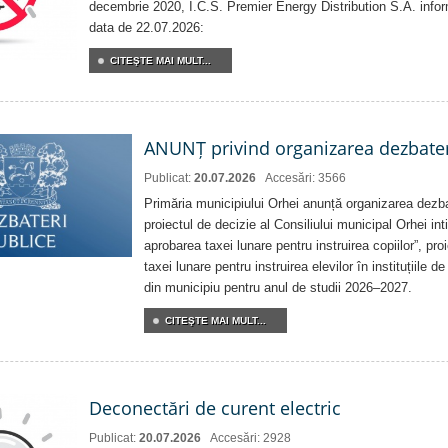
decembrie 2020, Î.C.S. Premier Energy Distribution S.A. info
data de 22.07.2026:
CITEŞTE MAI MULT...
ANUNȚ privind organizarea dezbater
Publicat:
20.07.2026
Accesări: 3566
Primăria municipiului Orhei anunță organizarea dezbat
proiectul de decizie al Consiliului municipal Orhei inti
aprobarea taxei lunare pentru instruirea copiilor”, pro
taxei lunare pentru instruirea elevilor în instituțiile 
din municipiu pentru anul de studii 2026–2027.
CITEŞTE MAI MULT...
Deconectări de curent electric
Publicat:
20.07.2026
Accesări: 2928