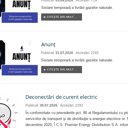
Publicat:
05.08.2026
Accesări: 719
Sistare temporară a livrării gazelor naturale.
CITEŞTE MAI MULT...
Anunț
Publicat:
31.07.2026
Accesări: 2181
Sistare temporară a livrării gazelor naturale.
CITEŞTE MAI MULT...
Deconectări de curent electric
Publicat:
30.07.2026
Accesări: 2292
În conformitate cu prevederile pct. 86 al Regulamentului cu priv
serviciilor de transport şi de distribuţie a energiei electrice nr
decembrie 2020, Î.C.S. Premier Energy Distribution S.A. info