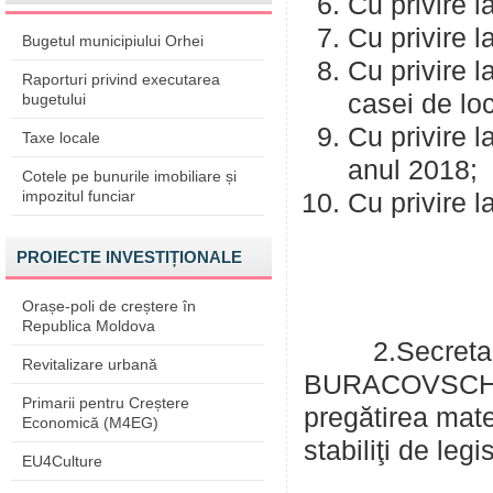
Cu privire l
Cu privire l
Bugetul municipiului Orhei
Cu privire l
Raporturi privind executarea
casei de lo
bugetului
Cu privire l
Taxe locale
anul 2018;
Cotele pe bunurile imobiliare și
impozitul funciar
Cu privire l
PROIECTE INVESTIȚIONALE
Orașe-poli de creștere în
Republica Moldova
2.Secretarul 
Revitalizare urbană
BURACOVSCHI va
Primarii pentru Creștere
pregătirea mate
Economică (M4EG)
stabiliţi de legis
EU4Culture