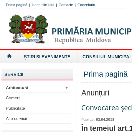
Prima pagină
|
Harta site-ului
|
Contacte
|
Cancelaria
ȘTIRI ȘI EVENIMENTE
CONSILIUL MUNICIPAL
Prima pagină
SERVICII
Arhitectură
+
Anunțuri
Comerț
Convocarea şedi
Publicitate
Alte servicii
Publicat:
03.04.2018
În temeiul art.