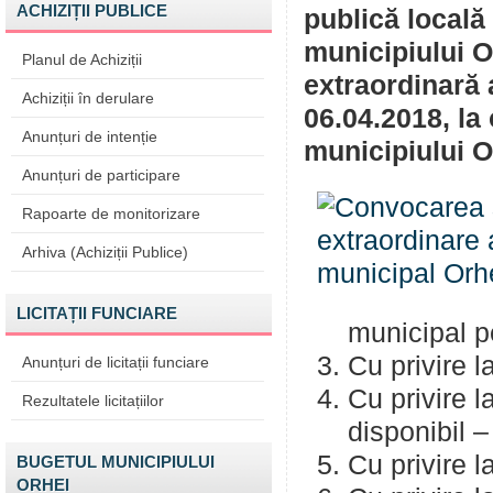
ACHIZIȚII PUBLICE
publică locală
municipiului 
Planul de Achiziții
extraordinară 
Achiziții în derulare
06.04.2018, la 
Anunțuri de intenție
municipiului O
Anunțuri de participare
Rapoarte de monitorizare
Arhiva (Achiziții Publice)
LICITAȚII FUNCIARE
municipal p
Cu privire 
Anunțuri de licitații funciare
Cu privire l
Rezultatele licitațiilor
disponibil –
Cu privire l
BUGETUL MUNICIPIULUI
ORHEI