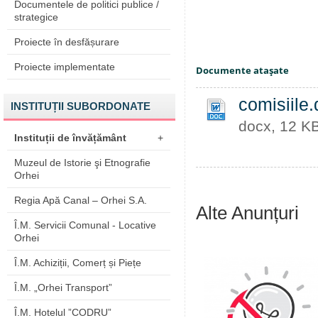
Documentele de politici publice /
strategice
Proiecte în desfășurare
Proiecte implementate
Documente ataşate
comisiile
INSTITUȚII SUBORDONATE
docx, 12 K
Instituții de învățământ
+
Muzeul de Istorie şi Etnografie
Orhei
Regia Apă Canal – Orhei S.A.
Alte Anunțuri
Î.M. Servicii Comunal - Locative
Orhei
Î.M. Achiziții, Comerț și Piețe
Î.M. „Orhei Transport”
Î.M. Hotelul ”CODRU”