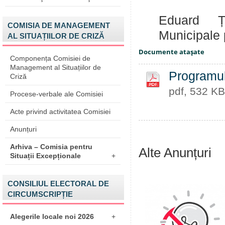
R
Eduard ȚE
COMISIA DE MANAGEMENT
Municipale p
AL SITUAȚIILOR DE CRIZĂ
Documente ataşate
Componența Comisiei de
Management al Situațiilor de
Programul
Criză
pdf, 532 KB
Procese-verbale ale Comisiei
Acte privind activitatea Comisiei
Anunțuri
Arhiva – Comisia pentru
Alte Anunțuri
Situații Excepționale
+
CONSILIUL ELECTORAL DE
CIRCUMSCRIPȚIE
Alegerile locale noi 2026
+