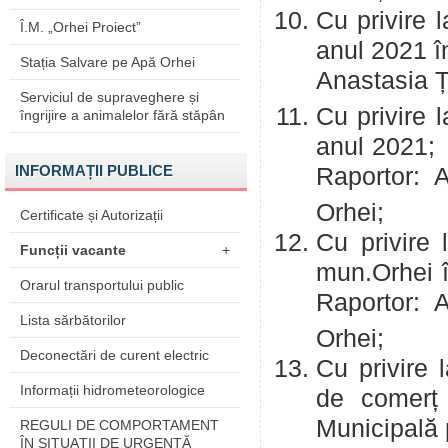
Cu privire 
Î.M. „Orhei Proiect”
anul 20
Stația Salvare pe Apă Orhei
Anastasia
Serviciul de supraveghere și
Cu privire 
îngrijire a animalelor fără stăpân
a
INFORMAȚII PUBLICE
Raportor:
Orhei;
Certificate și Autorizații
Cu privire 
Funcții vacante
+
mun.O
Orarul transportului public
Raportor:
Lista sărbătorilor
Orhei;
Deconectări de curent electric
Cu privire 
Informații hidrometeorologice
de comerț ș
Municipa
REGULI DE COMPORTAMENT
ÎN SITUAŢII DE URGENŢĂ