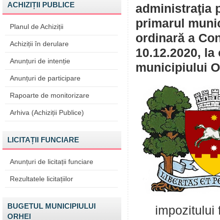
ACHIZIȚII PUBLICE
administraţia 
primarul muni
Planul de Achiziții
ordinară a Con
Achiziții în derulare
10.12.2020, la 
Anunțuri de intenție
municipiului O
Anunțuri de participare
Rapoarte de monitorizare
Arhiva (Achiziții Publice)
LICITAȚII FUNCIARE
Anunțuri de licitații funciare
Rezultatele licitațiilor
BUGETUL MUNICIPIULUI
impozitul
ORHEI