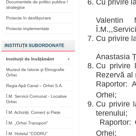
Cu privire l
Documentele de politici publice /
strategice
R
Proiecte în desfășurare
Valentin
Î.M.,,Servic
Proiecte implementate
Cu privire
INSTITUȚII SUBORDONATE
R
Anastasia Ț
Instituții de învățământ
+
Cu privire 
Muzeul de Istorie şi Etnografie
Rezer
Orhei
Raportor:
Regia Apă Canal – Orhei S.A.
Orhei;
Î.M. Servicii Comunal - Locative
Orhei
Cu privire 
t
Î.M. Achiziții, Comerț și Piețe
Raportor: 
Î.M. „Orhei Transport”
Orhei;
Î.M. Hotelul ”CODRU”