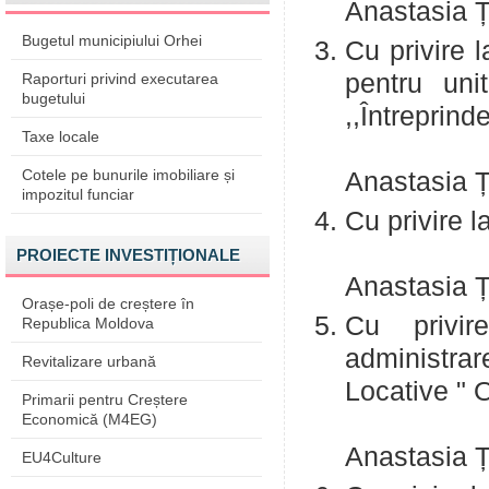
Anastasia
Bugetul municipiului Orhei
Cu privire l
pentru un
Raporturi privind executarea
bugetului
,,Întrepri
Taxe locale
R
Cotele pe bunurile imobiliare și
Anastasia
impozitul funciar
Cu pri
R
PROIECTE INVESTIȚIONALE
Anastasia
Orașe-poli de creștere în
Cu privir
Republica Moldova
administrar
Revitalizare urbană
Loc
Primarii pentru Creștere
R
Economică (M4EG)
Anastasia
EU4Culture