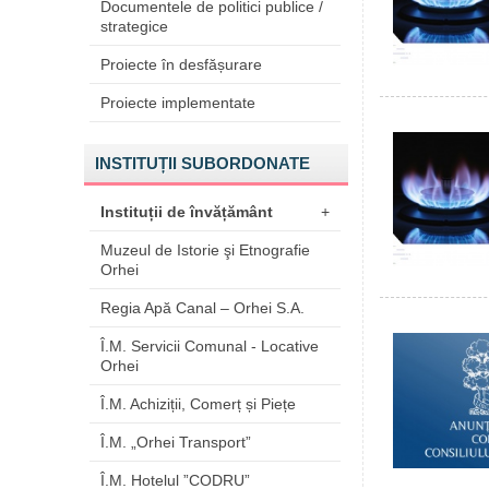
Documentele de politici publice /
strategice
Proiecte în desfășurare
Proiecte implementate
INSTITUȚII SUBORDONATE
Instituții de învățământ
+
Muzeul de Istorie şi Etnografie
Orhei
Regia Apă Canal – Orhei S.A.
Î.M. Servicii Comunal - Locative
Orhei
Î.M. Achiziții, Comerț și Piețe
Î.M. „Orhei Transport”
Î.M. Hotelul ”CODRU”