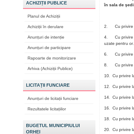
ACHIZIȚII PUBLICE
în sala de şed
Planul de Achiziții
2. Cu privire la
Achiziții în derulare
Anunțuri de intenție
4. Cu privire l
uzate pentru or.
Anunțuri de participare
6. Cu privire la
Rapoarte de monitorizare
8. Cu privire l
Arhiva (Achiziții Publice)
10. Cu privire l
LICITAȚII FUNCIARE
12. Cu privire l
14. Cu privire 
Anunțuri de licitații funciare
16. Cu privire l
Rezultatele licitațiilor
18. Cu privire l
BUGETUL MUNICIPIULUI
20. Cu privire 
ORHEI