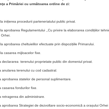
inţe a Primăriei cu următoarea ordine de zi:
 inițierea procedurii parteneriatului public privat.
a aprobarea Regulamentului ,,Cu privire la elaborarea condițiilor tehni
 Orhei.
 aprobarea cheltuielilor efectuate prin dispozițiile Primarului.
a casarea mijloacelor fixe.
a declararea terenului proprietate public din domeniul privat.
a anularea terenului cu cod cadastral.
la aprobarea statelor de personal suplimentare.
a casarea fondurilor fixe.
a retragerea din administrare.
la aprobarea Strategiei de dezvoltare socio-economică a orașului Orhe