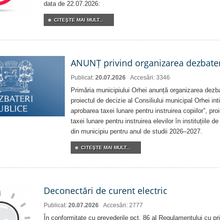
data de 22.07.2026:
CITEŞTE MAI MULT...
ANUNȚ privind organizarea dezbater
Publicat:
20.07.2026
Accesări: 3346
Primăria municipiului Orhei anunță organizarea dezbat
proiectul de decizie al Consiliului municipal Orhei inti
aprobarea taxei lunare pentru instruirea copiilor”, pro
taxei lunare pentru instruirea elevilor în instituțiile 
din municipiu pentru anul de studii 2026–2027.
CITEŞTE MAI MULT...
Deconectări de curent electric
Publicat:
20.07.2026
Accesări: 2777
În conformitate cu prevederile pct. 86 al Regulamentului cu priv