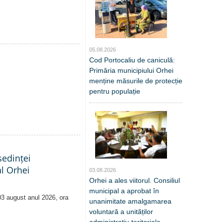
05.08.2026
Cod Portocaliu de caniculă:
Primăria municipiului Orhei
menține măsurile de protecție
pentru populație
edinței
al Orhei
03.08.2026
Orhei a ales viitorul. Consiliul
municipal a aprobat în
 03 august anul 2026, ora
unanimitate amalgamarea
voluntară a unităților