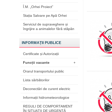
Î.M. „Orhei Proiect”
Stația Salvare pe Apă Orhei
Serviciul de supraveghere și
îngrijire a animalelor fără stăpân
INFORMAȚII PUBLICE
Certificate și Autorizații
Funcții vacante
+
Orarul transportului public
Lista sărbătorilor
Deconectări de curent electric
Informații hidrometeorologice
REGULI DE COMPORTAMENT
ÎN SITUAŢII DE URGENŢĂ