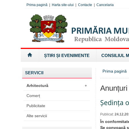
Prima pagină
|
Harta site-ului
|
Contacte
|
Cancelaria
ȘTIRI ȘI EVENIMENTE
CONSILIUL 
Prima pagină
SERVICII
Arhitectură
+
Anunțuri
Comerț
Ședința o
Publicitate
Publicat:
24.12.20
Alte servicii
În conformitate
Se convoacă şe