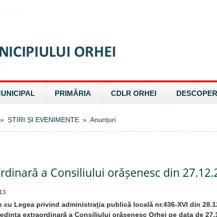
MUNICIPAL
PRIMĂRIA
CDLR ORHEI
DESCOPER
»
ȘTIRI ȘI EVENIMENTE
» Anunțuri
rdinară a Consiliului orășenesc din 27.12
13
 cu Legea privind administraţia publică locală nr.436-XVI din 28.12.
dinţa extraordinară a Consiliului orăşenesc Orhei pe data de 27.1