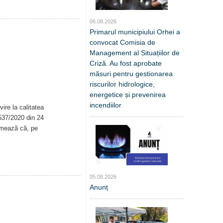
06.08.2026
Primarul municipiului Orhei a
convocat Comisia de
Management al Situațiilor de
Criză. Au fost aprobate
măsuri pentru gestionarea
riscurilor hidrologice,
energetice și prevenirea
incendiilor
ire la calitatea
. 537/2020 din 24
rmează că, pe
05.08.2026
Anunț