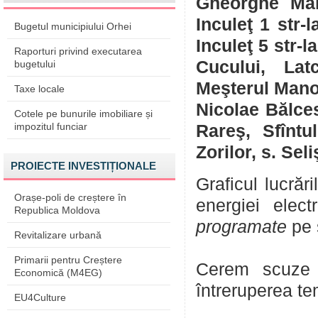
Gheorghe Mala
Inculeţ 1 str-l
Bugetul municipiului Orhei
Inculeţ 5 str-la
Raporturi privind executarea
Cucului, Lat
bugetului
Meşterul Manol
Taxe locale
Nicolae Bălces
Cotele pe bunurile imobiliare și
impozitul funciar
Rareş, Sfîntu
Zorilor, s. Seli
PROIECTE INVESTIȚIONALE
Graficul lucrăr
Orașe-poli de creștere în
energiei elec
Republica Moldova
programate
pe s
Revitalizare urbană
Primarii pentru Creștere
Cerem scuze p
Economică (M4EG)
întreruperea te
EU4Culture