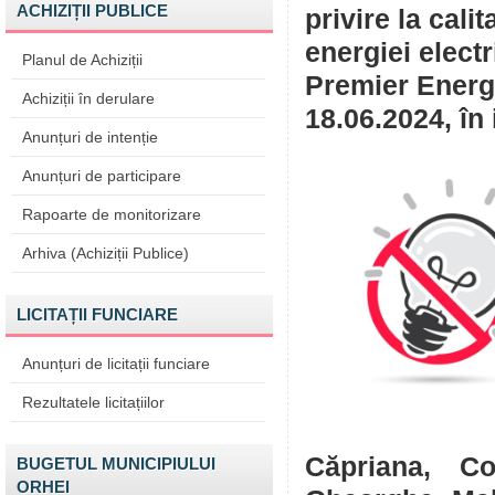
ACHIZIȚII PUBLICE
privire la cali
energiei elect
Planul de Achiziții
Premier Energy
Achiziții în derulare
18.06.2024, în 
Anunțuri de intenție
Anunțuri de participare
Rapoarte de monitorizare
Arhiva (Achiziții Publice)
LICITAȚII FUNCIARE
Anunțuri de licitații funciare
Rezultatele licitațiilor
Căpriana, Co
BUGETUL MUNICIPIULUI
ORHEI