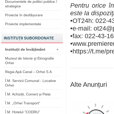
Documentele de politici publice /
Pentru orice în
strategice
este la dispozi
Proiecte în desfășurare
•OT24h: 022-43
Proiecte implementate
•e-mail: ot24@
•fax: 022-43-1
INSTITUȚII SUBORDONATE
•www.premieren
Instituții de învățământ
+
•https://t.me/p
Muzeul de Istorie şi Etnografie
Orhei
Regia Apă Canal – Orhei S.A.
Î.M. Servicii Comunal - Locative
Alte Anunțuri
Orhei
Î.M. Achiziții, Comerț și Piețe
Î.M. „Orhei Transport”
Î.M. Hotelul ”CODRU”