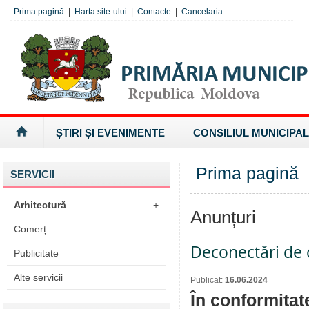
Prima pagină
|
Harta site-ului
|
Contacte
|
Cancelaria
ȘTIRI ȘI EVENIMENTE
CONSILIUL MUNICIPAL
Prima pagină
SERVICII
Arhitectură
+
Anunțuri
Comerț
Deconectări de c
Publicitate
Alte servicii
Publicat:
16.06.2024
În conformitat