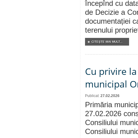
începînd cu data
de Decizie a Con
documentației ca
terenului propri
CITEŞTE MAI MULT...
Cu privire la
municipal Or
Publicat:
27.02.2026
Primăria municip
27.02.2026 consu
Consiliului munic
Consiliului muni