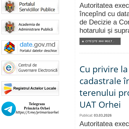
Autoritatea execu
începînd cu data
de Decizie a Cons
hotarului și supr
CITEŞTE MAI MULT...
Cu privire 
cadastrale î
terenului pr
UAT Orhei
Publicat:
03.03.2026
Autoritatea execu