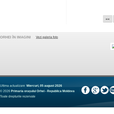
««
ORHEI ÎN IMAGINI
Vezi galeria foto
Ultima actualizare:
Miercuri, 05 august 2026
© 2026
Primaria orașului Orhei - Republica Moldova
Toate drepturile rezervate