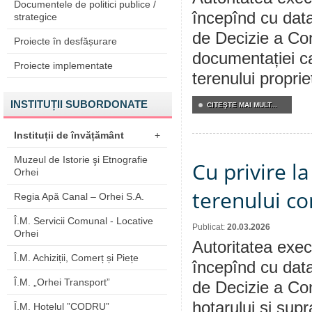
Documentele de politici publice /
începînd cu data
strategice
de Decizie a Con
Proiecte în desfășurare
documentației ca
Proiecte implementate
terenului propri
INSTITUȚII SUBORDONATE
CITEŞTE MAI MULT...
Instituții de învățământ
+
Muzeul de Istorie şi Etnografie
Cu privire la
Orhei
terenului c
Regia Apă Canal – Orhei S.A.
Î.M. Servicii Comunal - Locative
Publicat:
20.03.2026
Orhei
Autoritatea execu
Î.M. Achiziții, Comerț și Piețe
începînd cu data
Î.M. „Orhei Transport”
de Decizie a Cons
hotarului și supr
Î.M. Hotelul ”CODRU”