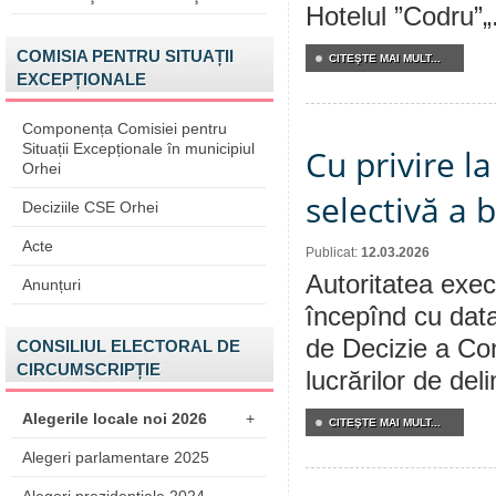
Hotelul ”Codru”„
COMISIA PENTRU SITUAȚII
CITEŞTE MAI MULT...
EXCEPȚIONALE
Componența Comisiei pentru
Situații Excepționale în municipiul
Cu privire la
Orhei
selectivă a 
Deciziile CSE Orhei
Acte
Publicat:
12.03.2026
Autoritatea execu
Anunțuri
începînd cu data
de Decizie a Cons
CONSILIUL ELECTORAL DE
CIRCUMSCRIPȚIE
lucrărilor de del
Alegerile locale noi 2026
+
CITEŞTE MAI MULT...
Alegeri parlamentare 2025