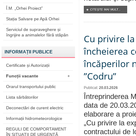
Î.M. „Orhei Proiect”
CITEŞTE MAI MULT...
Stația Salvare pe Apă Orhei
Serviciul de supraveghere și
îngrijire a animalelor fără stăpân
Cu privire l
încheierea c
INFORMAȚII PUBLICE
încăperilor n
Certificate și Autorizații
”Codru”
Funcții vacante
+
Orarul transportului public
Publicat:
20.03.2026
Întreprinderea M
Lista sărbătorilor
data de 20.03.20
Deconectări de curent electric
elaborare a proi
Informații hidrometeorologice
„Cu privire la e
REGULI DE COMPORTAMENT
contractului de l
ÎN SITUAŢII DE URGENŢĂ