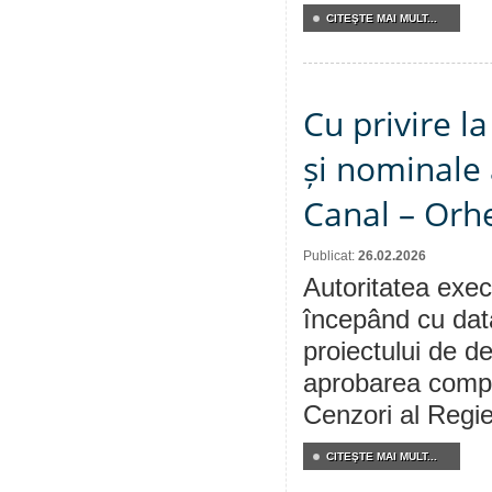
CITEŞTE MAI MULT...
Cu privire 
și nominale 
Canal – Orhe
Publicat:
26.02.2026
Autoritatea execu
începând cu dat
proiectului de de
aprobarea compo
Cenzori al Regi
CITEŞTE MAI MULT...