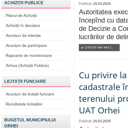
ACHIZIȚII PUBLICE
Publicat:
20.03.2026
Autoritatea execu
Planul de Achiziții
începînd cu data
Achiziții în derulare
de Decizie a Cons
Anunțuri de intenție
lucrărilor de del
Anunțuri de participare
CITEŞTE MAI MULT...
Rapoarte de monitorizare
Arhiva (Achiziții Publice)
Cu privire 
LICITAȚII FUNCIARE
cadastrale î
Anunțuri de licitații funciare
terenului pr
Rezultatele licitațiilor
UAT Orhei
BUGETUL MUNICIPIULUI
Publicat:
20.03.2026
ORHEI