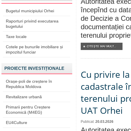
Autoritatea execu
începînd cu data
Bugetul municipiului Orhei
de Decizie a Con
Raporturi privind executarea
documentației ca
bugetului
terenului propri
Taxe locale
Cotele pe bunurile imobiliare și
CITEŞTE MAI MULT...
impozitul funciar
PROIECTE INVESTIȚIONALE
Cu privire 
Orașe-poli de creștere în
cadastrale î
Republica Moldova
terenului pr
Revitalizare urbană
UAT Orhei
Primarii pentru Creștere
Economică (M4EG)
Publicat:
20.03.2026
EU4Culture
Autoritatea execu