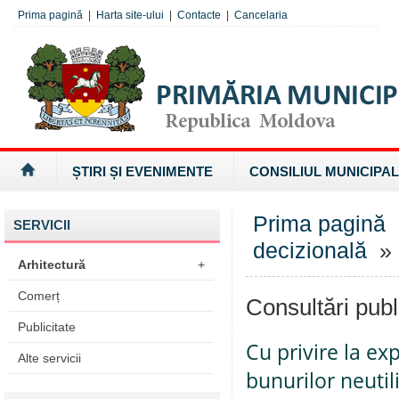
Prima pagină
|
Harta site-ului
|
Contacte
|
Cancelaria
ȘTIRI ȘI EVENIMENTE
CONSILIUL MUNICIPAL
Prima pagină
SERVICII
decizională
» 
Arhitectură
+
Comerț
Consultări publ
Publicitate
Cu privire la ex
Alte servicii
bunurilor neutil