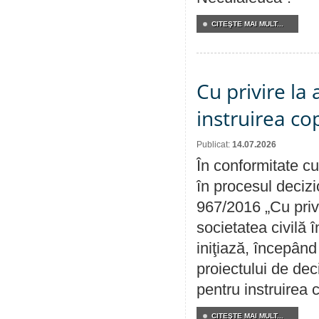
CITEŞTE MAI MULT...
Cu privire la
instruirea cop
Publicat:
14.07.2026
În conformitate cu
în procesul decizi
967/2016 „Cu priv
societatea civilă 
iniţiază, începân
proiectului de dec
pentru instruirea c
CITEŞTE MAI MULT...