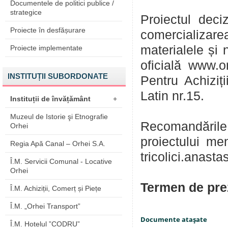
Documentele de politici publice /
strategice
Proiectul deci
Proiecte în desfășurare
comercializarea
materialele și 
Proiecte implementate
oficială www.o
INSTITUȚII SUBORDONATE
Pentru Achiziț
Latin nr.15.
Instituții de învățământ
+
Muzeul de Istorie şi Etnografie
Recomandările 
Orhei
proiectului me
Regia Apă Canal – Orhei S.A.
tricolici.anast
Î.M. Servicii Comunal - Locative
Orhei
Termen de prez
Î.M. Achiziții, Comerț și Piețe
Î.M. „Orhei Transport”
Documente ataşate
Î.M. Hotelul ”CODRU”