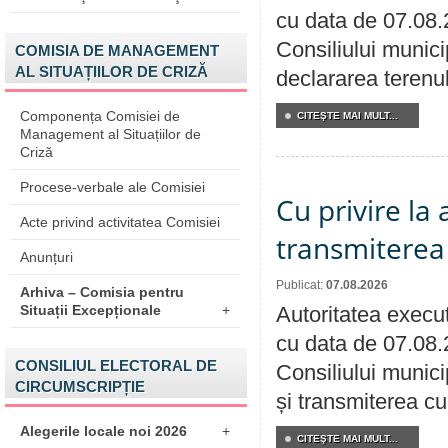
cu data de 07.08.
Consiliului munici
COMISIA DE MANAGEMENT
AL SITUAȚIILOR DE CRIZĂ
declararea terenul
Componența Comisiei de
CITEŞTE MAI MULT...
Management al Situațiilor de
Criză
Procese-verbale ale Comisiei
Cu privire la
Acte privind activitatea Comisiei
transmiterea 
Anunțuri
Publicat:
07.08.2026
Arhiva – Comisia pentru
Situații Excepționale
+
Autoritatea execut
cu data de 07.08.
CONSILIUL ELECTORAL DE
Consiliului munici
CIRCUMSCRIPȚIE
și transmiterea cu 
Alegerile locale noi 2026
+
CITEŞTE MAI MULT...