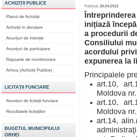
ACHIZIȚII PUBLICE
Publicat:
20.04.2022
Întreprinderea
Planul de Achiziții
inițiază încep
Achiziții în derulare
a procedurii d
Anunțuri de intenție
Consiliului mu
Anunțuri de participare
acordului priv
Rapoarte de monitorizare
expunerea la li
Arhiva (Achiziții Publice)
Principalele pre
art.10, art
LICITAȚII FUNCIARE
Moldova nr.
Anunțuri de licitații funciare
art.10, art
Moldova nr.
Rezultatele licitațiilor
art.14, alin.
BUGETUL MUNICIPIULUI
administraţ
ORHEI