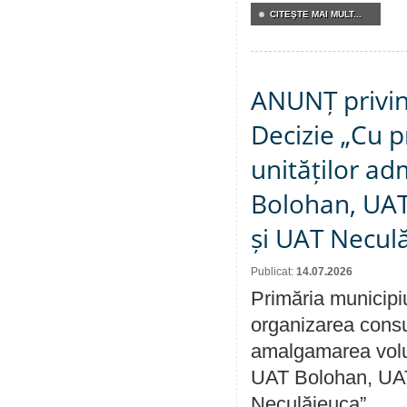
CITEŞTE MAI MULT...
ANUNȚ privin
Decizie „Cu p
unităților ad
Bolohan, UAT 
și UAT Necul
Publicat:
14.07.2026
Primăria municipi
organizarea consul
amalgamarea volunt
UAT Bolohan, UAT
Neculăieuca”.