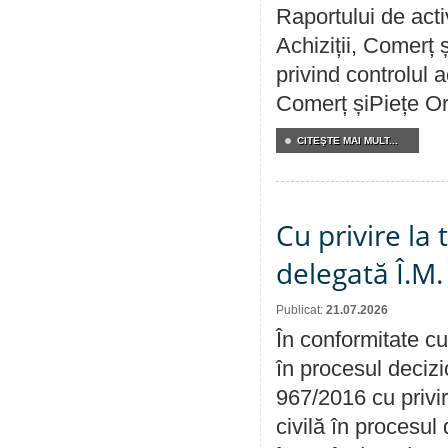
Raportului de activ
Achiziții, Comerț 
privind controlul a
Comerț șiPiețe Or
CITEŞTE MAI MULT...
Cu privire la
delegată Î.M.
Publicat:
21.07.2026
În conformitate cu
în procesul decizi
967/2016 cu privi
civilă în procesul