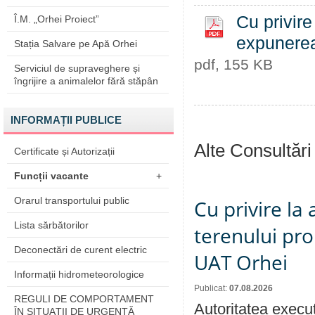
Cu privire
Î.M. „Orhei Proiect”
expunerea 
Stația Salvare pe Apă Orhei
pdf, 155 KB
Serviciul de supraveghere și
îngrijire a animalelor fără stăpân
INFORMAȚII PUBLICE
Alte Consultări
Certificate și Autorizații
Funcții vacante
+
Orarul transportului public
Cu privire la
Lista sărbătorilor
terenului pro
Deconectări de curent electric
UAT Orhei
Informații hidrometeorologice
Publicat:
07.08.2026
REGULI DE COMPORTAMENT
Autoritatea execut
ÎN SITUAŢII DE URGENŢĂ