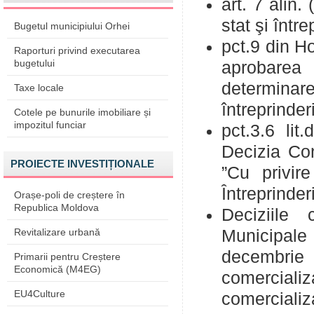
art. 7 alin. 
stat şi înt
Bugetul municipiului Orhei
pct.9 din H
Raporturi privind executarea
bugetului
aprobarea
determinare
Taxe locale
întreprinderi
Cotele pe bunurile imobiliare și
impozitul funciar
pct.3.6 lit
Decizia Con
PROIECTE INVESTIȚIONALE
”Cu privir
Întreprinder
Orașe-poli de creștere în
Republica Moldova
Deciziile 
Revitalizare urbană
Municipale 
decembrie 
Primarii pentru Creștere
Economică (M4EG)
comercializ
EU4Culture
comercializa