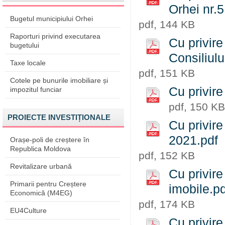
Orhei nr.5
Bugetul municipiului Orhei
pdf, 144 KB
Raporturi privind executarea
Cu privire
bugetului
Consiliulu
Taxe locale
pdf, 151 KB
Cotele pe bunurile imobiliare și
Cu privire 
impozitul funciar
pdf, 150 KB
PROIECTE INVESTIȚIONALE
Cu privire
2021.pdf
Orașe-poli de creștere în
Republica Moldova
pdf, 152 KB
Revitalizare urbană
Cu privire
Primarii pentru Creștere
imobile.pd
Economică (M4EG)
pdf, 174 KB
EU4Culture
Cu privire