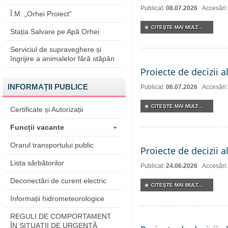
Publicat:
08.07.2026
Accesări
Î.M. „Orhei Proiect”
CITEŞTE MAI MULT...
Stația Salvare pe Apă Orhei
Serviciul de supraveghere și
îngrijire a animalelor fără stăpân
Proiecte de decizii a
INFORMAȚII PUBLICE
Publicat:
06.07.2026
Accesări
CITEŞTE MAI MULT...
Certificate și Autorizații
Funcții vacante
+
Orarul transportului public
Proiecte de decizii a
Lista sărbătorilor
Publicat:
24.06.2026
Accesări
Deconectări de curent electric
CITEŞTE MAI MULT...
Informații hidrometeorologice
REGULI DE COMPORTAMENT
ÎN SITUAŢII DE URGENŢĂ