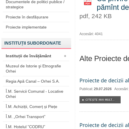
Documentele de politici publice /
pămînt de
strategice
pdf, 242 KB
Proiecte în desfășurare
Proiecte implementate
Accesări: 4041
INSTITUȚII SUBORDONATE
Instituții de învățământ
+
Alte Proiecte 
Muzeul de Istorie şi Etnografie
Orhei
Proiecte de decizii a
Regia Apă Canal – Orhei S.A.
Publicat:
29.07.2026
Accesări
Î.M. Servicii Comunal - Locative
Orhei
CITEŞTE MAI MULT...
Î.M. Achiziții, Comerț și Piețe
Î.M. „Orhei Transport”
Proiecte de decizii a
Î.M. Hotelul ”CODRU”