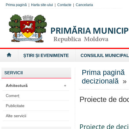
Prima pagină
|
Harta site-ului
|
Contacte
|
Cancelaria
ȘTIRI ȘI EVENIMENTE
CONSILIUL MUNICIPAL
Prima pagină
SERVICII
decizională
» 
Arhitectură
+
Comerț
Proiecte de d
Publicitate
Alte servicii
Proiecte de deci