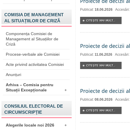
Proiecte de decizii a
Publicat:
18.06.2026
Accesări
COMISIA DE MANAGEMENT
AL SITUAȚIILOR DE CRIZĂ
CITEŞTE MAI MULT...
Componența Comisiei de
Management al Situațiilor de
Criză
Proiecte de decizii a
Procese-verbale ale Comisiei
Publicat:
11.06.2026
Accesări:
Acte privind activitatea Comisiei
CITEŞTE MAI MULT...
Anunțuri
Arhiva – Comisia pentru
Proiecte de decizii a
Situații Excepționale
+
Publicat:
08.06.2026
Accesări
CONSILIUL ELECTORAL DE
CITEŞTE MAI MULT...
CIRCUMSCRIPȚIE
Alegerile locale noi 2026
+