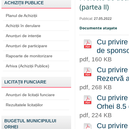
ACHIZIȚII PUBLICE
(partea II)
Planul de Achiziții
Publicat:
27.05.2022
Achiziții în derulare
Documente ataşate
Anunțuri de intenție
Cu privire
Anunțuri de participare
de sponso
Rapoarte de monitorizare
pdf, 160 KB
Arhiva (Achiziții Publice)
Cu privire
Rezervă a
LICITAȚII FUNCIARE
pdf, 268 KB
Anunțuri de licitații funciare
Cu privire
Rezultatele licitațiilor
Orhei 8.5
pdf, 224 KB
BUGETUL MUNICIPIULUI
Cu privire
ORHEI