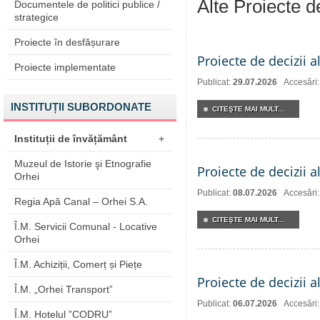
Alte Proiecte 
Documentele de politici publice /
strategice
Proiecte în desfășurare
Proiecte de decizii a
Proiecte implementate
Publicat:
29.07.2026
Accesări
INSTITUȚII SUBORDONATE
CITEŞTE MAI MULT...
Instituții de învățământ
+
Muzeul de Istorie şi Etnografie
Proiecte de decizii a
Orhei
Publicat:
08.07.2026
Accesări
Regia Apă Canal – Orhei S.A.
CITEŞTE MAI MULT...
Î.M. Servicii Comunal - Locative
Orhei
Î.M. Achiziții, Comerț și Piețe
Proiecte de decizii a
Î.M. „Orhei Transport”
Publicat:
06.07.2026
Accesări
Î.M. Hotelul ”CODRU”