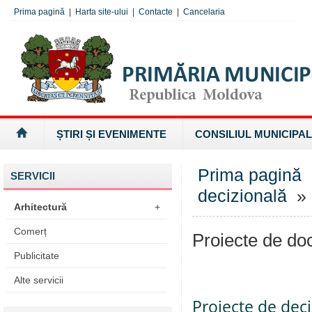
Prima pagină
|
Harta site-ului
|
Contacte
|
Cancelaria
ȘTIRI ȘI EVENIMENTE
CONSILIUL MUNICIPAL
Prima pagină
SERVICII
decizională
» 
Arhitectură
+
Comerț
Proiecte de d
Publicitate
Alte servicii
Proiecte de deci