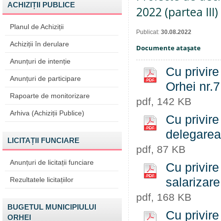
ACHIZIȚII PUBLICE
2022 (partea III)
Planul de Achiziții
Publicat:
30.08.2022
Achiziții în derulare
Documente ataşate
Anunțuri de intenție
Cu privire
Anunțuri de participare
Orhei nr.
Rapoarte de monitorizare
pdf, 142 KB
Arhiva (Achiziții Publice)
Cu privire
delegarea 
LICITAȚII FUNCIARE
pdf, 87 KB
Anunțuri de licitații funciare
Cu privire
Rezultatele licitațiilor
salarizare
pdf, 168 KB
BUGETUL MUNICIPIULUI
Cu privire
ORHEI