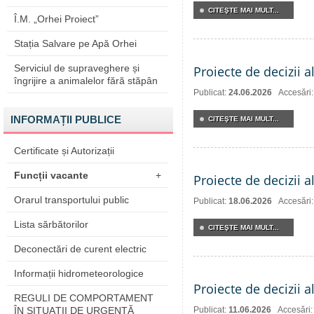
CITEŞTE MAI MULT...
Î.M. „Orhei Proiect”
Stația Salvare pe Apă Orhei
Serviciul de supraveghere și
Proiecte de decizii a
îngrijire a animalelor fără stăpân
Publicat:
24.06.2026
Accesări
INFORMAȚII PUBLICE
CITEŞTE MAI MULT...
Certificate și Autorizații
Funcții vacante
+
Proiecte de decizii a
Orarul transportului public
Publicat:
18.06.2026
Accesări
Lista sărbătorilor
CITEŞTE MAI MULT...
Deconectări de curent electric
Informații hidrometeorologice
Proiecte de decizii a
REGULI DE COMPORTAMENT
ÎN SITUAŢII DE URGENŢĂ
Publicat:
11.06.2026
Accesări