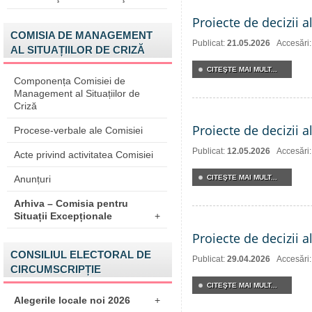
Proiecte de decizii a
COMISIA DE MANAGEMENT
Publicat:
21.05.2026
Accesări
AL SITUAȚIILOR DE CRIZĂ
CITEŞTE MAI MULT...
Componența Comisiei de
Management al Situațiilor de
Criză
Proiecte de decizii 
Procese-verbale ale Comisiei
Publicat:
12.05.2026
Accesări
Acte privind activitatea Comisiei
Anunțuri
CITEŞTE MAI MULT...
Arhiva – Comisia pentru
Situații Excepționale
+
Proiecte de decizii a
CONSILIUL ELECTORAL DE
Publicat:
29.04.2026
Accesări
CIRCUMSCRIPȚIE
CITEŞTE MAI MULT...
Alegerile locale noi 2026
+