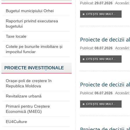
Publicat:
29.07.2026
Accesări
Bugetul municipiului Orhei
CITEŞTE MAI MULT...
Raporturi privind executarea
bugetului
Taxe locale
Proiecte de decizii a
Cotele pe bunurile imobiliare și
Publicat:
08.07.2026
Accesări
impozitul funciar
CITEŞTE MAI MULT...
PROIECTE INVESTIȚIONALE
Orașe-poli de creștere în
Proiecte de decizii a
Republica Moldova
Publicat:
06.07.2026
Accesări
Revitalizare urbană
CITEŞTE MAI MULT...
Primarii pentru Creștere
Economică (M4EG)
EU4Culture
Proiecte de decizii a