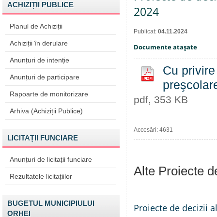
ACHIZIȚII PUBLICE
2024
Planul de Achiziții
Publicat:
04.11.2024
Achiziții în derulare
Documente ataşate
Anunțuri de intenție
Cu privire
Anunțuri de participare
preşcolar
Rapoarte de monitorizare
pdf, 353 KB
Arhiva (Achiziții Publice)
Accesări: 4631
LICITAȚII FUNCIARE
Anunțuri de licitații funciare
Alte Proiecte 
Rezultatele licitațiilor
BUGETUL MUNICIPIULUI
Proiecte de decizii a
ORHEI