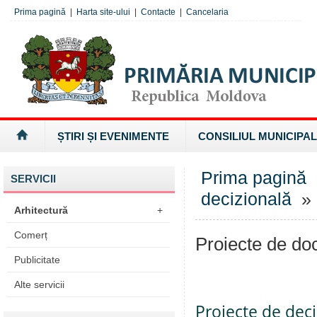
Prima pagină
|
Harta site-ului
|
Contacte
|
Cancelaria
ȘTIRI ȘI EVENIMENTE
CONSILIUL MUNICIPAL
Prima pagină
SERVICII
decizională
» 
Arhitectură
+
Comerț
Proiecte de d
Publicitate
Alte servicii
Proiecte de deci