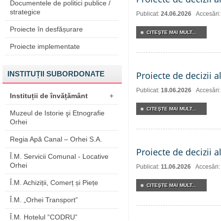
Documentele de politici publice /
strategice
Publicat:
24.06.2026
Accesări
Proiecte în desfășurare
CITEŞTE MAI MULT...
Proiecte implementate
INSTITUȚII SUBORDONATE
Proiecte de decizii a
Publicat:
18.06.2026
Accesări
Instituții de învățământ
+
CITEŞTE MAI MULT...
Muzeul de Istorie şi Etnografie
Orhei
Regia Apă Canal – Orhei S.A.
Proiecte de decizii a
Î.M. Servicii Comunal - Locative
Orhei
Publicat:
11.06.2026
Accesări
Î.M. Achiziții, Comerț și Piețe
CITEŞTE MAI MULT...
Î.M. „Orhei Transport”
Î.M. Hotelul ”CODRU”