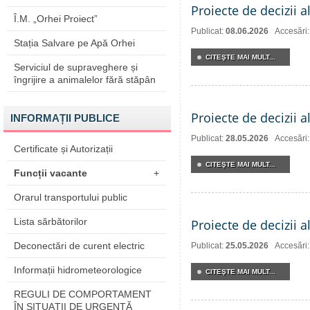
Proiecte de decizii a
Î.M. „Orhei Proiect”
Publicat:
08.06.2026
Accesări
Stația Salvare pe Apă Orhei
CITEŞTE MAI MULT...
Serviciul de supraveghere și
îngrijire a animalelor fără stăpân
Proiecte de decizii a
INFORMAȚII PUBLICE
Publicat:
28.05.2026
Accesări
Certificate și Autorizații
CITEŞTE MAI MULT...
Funcții vacante
+
Orarul transportului public
Lista sărbătorilor
Proiecte de decizii a
Deconectări de curent electric
Publicat:
25.05.2026
Accesări
Informații hidrometeorologice
CITEŞTE MAI MULT...
REGULI DE COMPORTAMENT
ÎN SITUAŢII DE URGENŢĂ