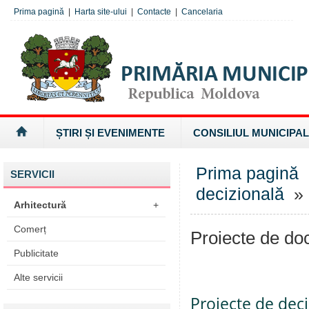
Prima pagină
|
Harta site-ului
|
Contacte
|
Cancelaria
ȘTIRI ȘI EVENIMENTE
CONSILIUL MUNICIPAL
Prima pagină
SERVICII
decizională
» 
Arhitectură
+
Comerț
Proiecte de d
Publicitate
Alte servicii
Proiecte de deci