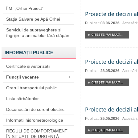
Î.M. „Orhei Proiect”
Proiecte de decizii a
Stația Salvare pe Apă Orhei
Publicat:
08.06.2026
Accesări
Serviciul de supraveghere și
îngrijire a animalelor fără stăpân
CITEŞTE MAI MULT...
INFORMAȚII PUBLICE
Proiecte de decizii a
Certificate și Autorizații
Publicat:
28.05.2026
Accesări
Funcții vacante
+
CITEŞTE MAI MULT...
Orarul transportului public
Lista sărbătorilor
Proiecte de decizii a
Deconectări de curent electric
Publicat:
25.05.2026
Accesări
Informații hidrometeorologice
REGULI DE COMPORTAMENT
CITEŞTE MAI MULT...
ÎN SITUAŢII DE URGENŢĂ