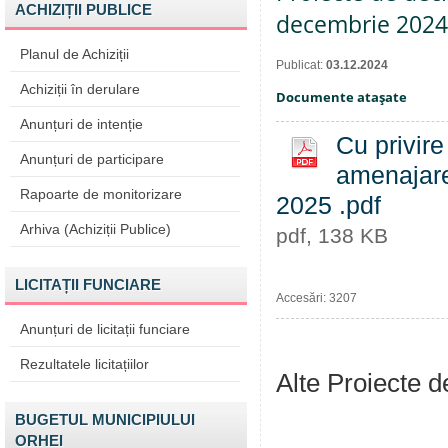
ACHIZIȚII PUBLICE
decembrie 2024
Planul de Achiziții
Publicat:
03.12.2024
Achiziții în derulare
Documente ataşate
Anunțuri de intenție
Cu privire
Anunțuri de participare
amenajarea
Rapoarte de monitorizare
2025 .pdf
Arhiva (Achiziții Publice)
pdf, 138 KB
LICITAȚII FUNCIARE
Accesări: 3207
Anunțuri de licitații funciare
Rezultatele licitațiilor
Alte Proiecte 
BUGETUL MUNICIPIULUI
ORHEI