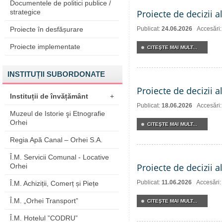
Documentele de politici publice /
strategice
Proiecte de decizii a
Proiecte în desfășurare
Publicat:
24.06.2026
Accesări
Proiecte implementate
CITEŞTE MAI MULT...
INSTITUȚII SUBORDONATE
Proiecte de decizii a
Instituții de învățământ
+
Publicat:
18.06.2026
Accesări
Muzeul de Istorie şi Etnografie
Orhei
CITEŞTE MAI MULT...
Regia Apă Canal – Orhei S.A.
Î.M. Servicii Comunal - Locative
Proiecte de decizii a
Orhei
Publicat:
11.06.2026
Accesări
Î.M. Achiziții, Comerț și Piețe
Î.M. „Orhei Transport”
CITEŞTE MAI MULT...
Î.M. Hotelul ”CODRU”