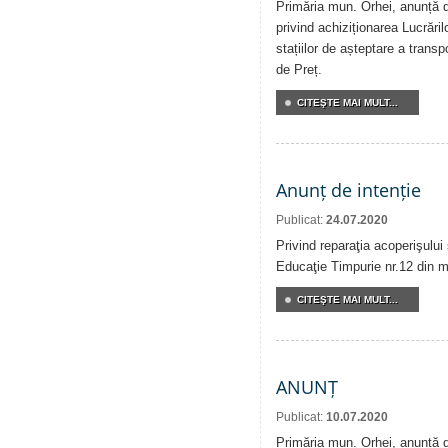
Primăria mun. Orhei, anunță de
privind achiziționarea Lucrăril
stațiilor de așteptare a transp
de Preț.
CITEŞTE MAI MULT...
Anunț de intenție
Publicat:
24.07.2020
Privind reparaţia acoperişului 
Educaţie Timpurie nr.12 din m
CITEŞTE MAI MULT...
ANUNȚ
Publicat:
10.07.2020
Primăria mun. Orhei, anunță de