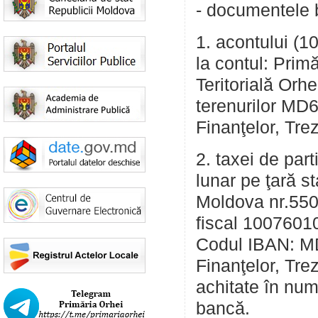
- documentele 
1. acontului (10
la contul: Prim
Teritorială Orh
terenurilor M
Finanţelor, Tr
2. taxei de parti
lunar pe ţară st
Moldova nr.550 
fiscal 10076010
Codul IBAN: 
Finanţelor, Tr
achitate în nume
bancă.