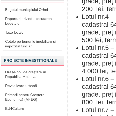
grade, preţ 
200 lei, ter
Bugetul municipiului Orhei
Lotul nr.4 –
Raporturi privind executarea
cadastral 6
bugetului
grade, preţ 
Taxe locale
500 lei, ter
Cotele pe bunurile imobiliare și
impozitul funciar
Lotul nr.5 –
cadastral 6
PROIECTE INVESTIȚIONALE
grade, preţ
4 000 lei, t
Orașe-poli de creștere în
Republica Moldova
Lotul nr.6 – 
cadastral 6
Revitalizare urbană
grade, preţ 
Primarii pentru Creștere
Economică (M4EG)
800 lei, ter
EU4Culture
Lotul nr.7 – 