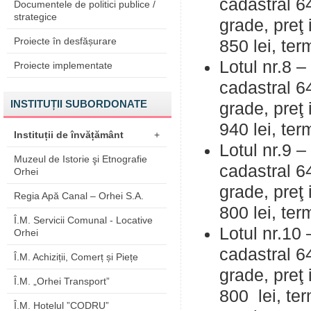
cadastral 6
Documentele de politici publice /
strategice
grade, preţ 
Proiecte în desfășurare
850 lei, ter
Lotul nr.8 – 
Proiecte implementate
cadastral 6
INSTITUȚII SUBORDONATE
grade, preţ 
940 lei, ter
Instituții de învățământ
+
Lotul nr.9 – 
Muzeul de Istorie şi Etnografie
cadastral 6
Orhei
grade, preţ 
Regia Apă Canal – Orhei S.A.
800 lei, ter
Î.M. Servicii Comunal - Locative
Lotul nr.10 –
Orhei
cadastral 6
Î.M. Achiziții, Comerț și Piețe
grade, preţ 
Î.M. „Orhei Transport”
800 lei, ter
Î.M. Hotelul ”CODRU”