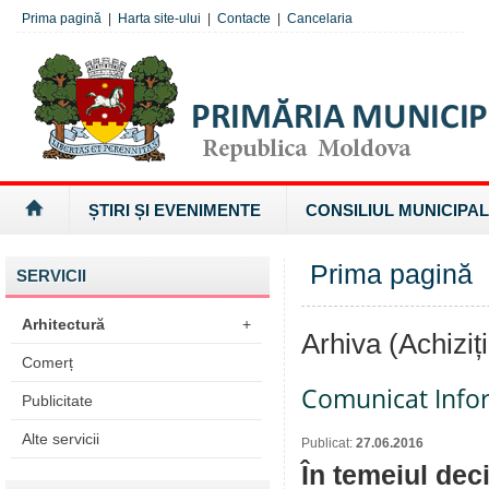
Prima pagină
|
Harta site-ului
|
Contacte
|
Cancelaria
ȘTIRI ȘI EVENIMENTE
CONSILIUL MUNICIPAL
Prima pagină
»
SERVICII
Arhitectură
+
Arhiva (Achiziți
Comerț
Comunicat Info
Publicitate
Alte servicii
Publicat:
27.06.2016
În temeiul deci