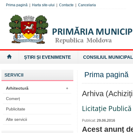
Prima pagină
|
Harta site-ului
|
Contacte
|
Cancelaria
ȘTIRI ȘI EVENIMENTE
CONSILIUL MUNICIPAL
Prima pagină
»
SERVICII
Arhitectură
+
Arhiva (Achiziți
Comerț
Licitație Public
Publicitate
Alte servicii
Publicat:
29.06.2016
Acest anunț de