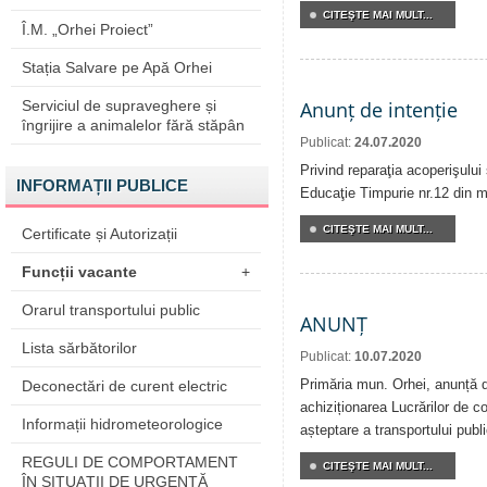
CITEŞTE MAI MULT...
Î.M. „Orhei Proiect”
Stația Salvare pe Apă Orhei
Serviciul de supraveghere și
Anunț de intenție
îngrijire a animalelor fără stăpân
Publicat:
24.07.2020
Privind reparaţia acoperişului 
INFORMAȚII PUBLICE
Educaţie Timpurie nr.12 din m
CITEŞTE MAI MULT...
Certificate și Autorizații
Funcții vacante
+
Orarul transportului public
ANUNȚ
Lista sărbătorilor
Publicat:
10.07.2020
Primăria mun. Orhei, anunță de
Deconectări de curent electric
achiziționarea Lucrărilor de co
Informații hidrometeorologice
așteptare a transportului publi
REGULI DE COMPORTAMENT
CITEŞTE MAI MULT...
ÎN SITUAŢII DE URGENŢĂ