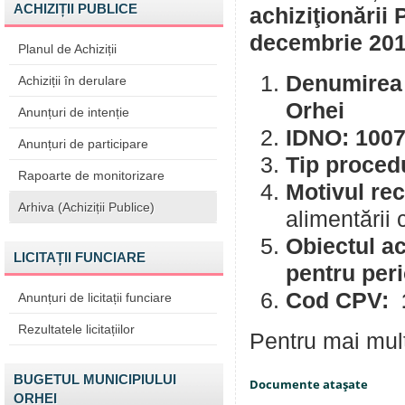
ACHIZIȚII PUBLICE
achiziţionării
decembrie 20
Planul de Achiziții
Denumirea a
Achiziții în derulare
Orhei
Anunțuri de intenție
IDNO: 100
Anunțuri de participare
Tip procedu
Rapoarte de monitorizare
Motivul rec
Arhiva (Achiziții Publice)
alimentării 
Obiectul
LICITAȚII FUNCIARE
pentru per
Cod CPV: 
Anunțuri de licitații funciare
Rezultatele licitațiilor
Pentru mai mult
BUGETUL MUNICIPIULUI
Documente ataşate
ORHEI