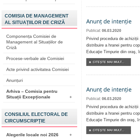
COMISIA DE MANAGEMENT
Anunț de intenție
AL SITUAȚIILOR DE CRIZĂ
Publicat:
06.03.2020
Componența Comisiei de
Privind procedura de achiziții
Management al Situațiilor de
distribuire a hranei pentru copi
Criză
Educaţie Timpurie diin oraş, 
Procese-verbale ale Comisiei
CITEŞTE MAI MULT...
Acte privind activitatea Comisiei
Anunțuri
Anunț de intenție
Arhiva – Comisia pentru
Situații Excepționale
+
Publicat:
06.03.2020
Privind procedura de achiziții
distribuire a hranei pentru copi
CONSILIUL ELECTORAL DE
Educaţie Timpurie din oraş, î
CIRCUMSCRIPȚIE
CITEŞTE MAI MULT...
Alegerile locale noi 2026
+