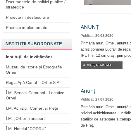
Documentele de politici publice /
strategice
Proiecte în desfășurare
ANUNȚ
Proiecte implementate
Publicat:
20.08.2020
Primăria mun. Orhei, anunță de
INSTITUȚII SUBORDONATE
achiziționarea Lucrări de repar
IPET nr. 12 din oraș, prin pro
Instituții de învățământ
+
CITEŞTE MAI MULT...
Muzeul de Istorie şi Etnografie
Orhei
Regia Apă Canal – Orhei S.A.
Anunț
Î.M. Servicii Comunal - Locative
Orhei
Publicat:
27.07.2020
Primăria mun. Orhei, anunță de
Î.M. Achiziții, Comerț și Piețe
privind achiziționarea Lucrăril
Î.M. „Orhei Transport”
stațiilor de așteptare a transp
de Preț.
Î.M. Hotelul ”CODRU”