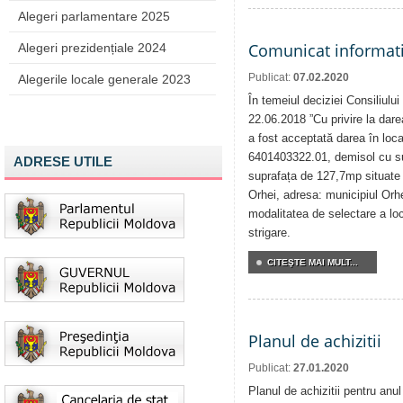
Alegeri parlamentare 2025
Comunicat informat
Alegeri prezidențiale 2024
Publicat:
07.02.2020
Alegerile locale generale 2023
În temeiul deciziei Consiliului
22.06.2018 ”Cu privire la darea
a fost acceptată darea în locaț
6401403322.01, demisol cu su
ADRESE UTILE
suprafața de 127,7mp situate î
Orhei, adresa: municipiul Orh
modalitatea de selectare a loca
strigare.
CITEŞTE MAI MULT...
Planul de achizitii
Publicat:
27.01.2020
Planul de achizitii pentru anu