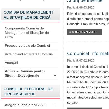
Anunț de intenție
Publicat:
06.03.2020
COMISIA DE MANAGEMENT
Privind procedura de achiziții
AL SITUAȚIILOR DE CRIZĂ
distribuire a hranei pentru copi
Educaţie Timpurie din oraş, î
Componența Comisiei de
Management al Situațiilor de
CITEŞTE MAI MULT...
Criză
Procese-verbale ale Comisiei
Comunicat informat
Acte privind activitatea Comisiei
Publicat:
07.02.2020
Anunțuri
În temeiul deciziei Consiliului
Arhiva – Comisia pentru
22.06.2018 ”Cu privire la darea
Situații Excepționale
+
a fost acceptată darea în locaț
6401403322.01, demisol cu su
suprafața de 127,7mp situate î
CONSILIUL ELECTORAL DE
Orhei, adresa: municipiul Orh
CIRCUMSCRIPȚIE
modalitatea de selectare a loca
strigare.
Alegerile locale noi 2026
+