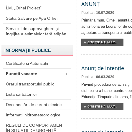
ANUNȚ
Î.M. „Orhei Proiect”
Publicat:
10.07.2020
Stația Salvare pe Apă Orhei
Primăria mun. Orhei, anunță de
achiziționarea Lucrărilor de co
Serviciul de supraveghere și
așteptare a transportului publi
îngrijire a animalelor fără stăpân
CITEŞTE MAI MULT...
INFORMAȚII PUBLICE
Certificate și Autorizații
Anunț de intenție
Funcții vacante
+
Publicat:
06.03.2020
Orarul transportului public
Privind procedura de achiziții
distribuire a hranei pentru copi
Lista sărbătorilor
Educaţie Timpurie diin oraş, 
Deconectări de curent electric
CITEŞTE MAI MULT...
Informații hidrometeorologice
REGULI DE COMPORTAMENT
ÎN SITUAŢII DE URGENŢĂ