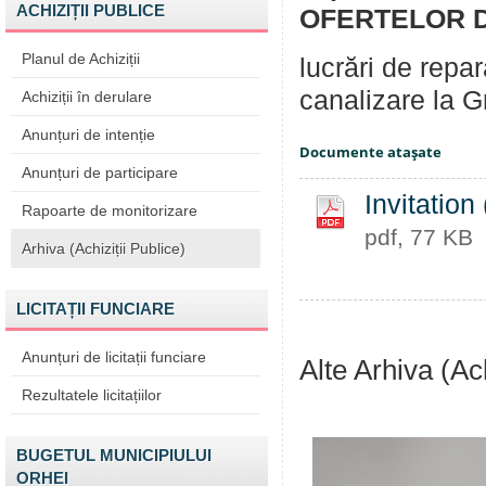
ACHIZIȚII PUBLICE
OFERTELOR DE
Planul de Achiziții
lucrări de repar
canalizare la G
Achiziții în derulare
Anunțuri de intenție
Documente ataşate
Anunțuri de participare
Invitation
Rapoarte de monitorizare
pdf, 77 KB
Arhiva (Achiziții Publice)
LICITAȚII FUNCIARE
Anunțuri de licitații funciare
Alte Arhiva (Ach
Rezultatele licitațiilor
BUGETUL MUNICIPIULUI
ORHEI