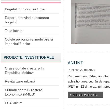
Bugetul municipiului Orhei
Raporturi privind executarea
bugetului
Taxe locale
Cotele pe bunurile imobiliare și
impozitul funciar
PROIECTE INVESTIȚIONALE
ANUNȚ
Orașe-poli de creștere în
Publicat:
20.08.2020
Republica Moldova
Primăria mun. Orhei, anunță de
Revitalizare urbană
achiziționarea Lucrări de repar
IPET nr. 12 din oraș, prin pro
Primarii pentru Creștere
Economică (M4EG)
CITEŞTE MAI MULT...
EU4Culture