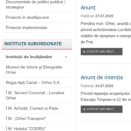
Documentele de politici publice /
Anunț
strategice
Publicat:
27.07.2020
Proiecte în desfășurare
Primăria mun. Orhei, anunță de
Proiecte implementate
privind achiziționarea Lucrăril
stațiilor de așteptare a transp
de Preț.
INSTITUȚII SUBORDONATE
CITEŞTE MAI MULT...
Instituții de învățământ
+
Muzeul de Istorie şi Etnografie
Orhei
Anunț de intenție
Regia Apă Canal – Orhei S.A.
Publicat:
24.07.2020
Î.M. Servicii Comunal - Locative
Privind reparaţia acoperişului 
Orhei
Educaţie Timpurie nr.12 din m
Î.M. Achiziții, Comerț și Piețe
CITEŞTE MAI MULT...
Î.M. „Orhei Transport”
Î.M. Hotelul ”CODRU”