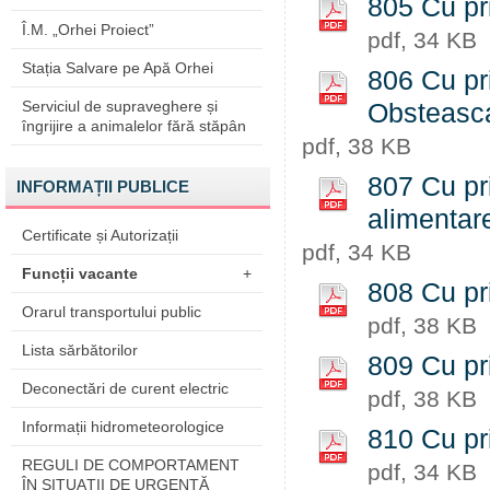
805 Cu pr
Î.M. „Orhei Proiect”
pdf, 34 KB
Stația Salvare pe Apă Orhei
806 Cu pri
Serviciul de supraveghere și
Obsteasc
îngrijire a animalelor fără stăpân
pdf, 38 KB
807 Cu pri
INFORMAȚII PUBLICE
alimentar
Certificate și Autorizații
pdf, 34 KB
Funcții vacante
+
808 Cu priv
Orarul transportului public
pdf, 38 KB
Lista sărbătorilor
809 Cu priv
Deconectări de curent electric
pdf, 38 KB
Informații hidrometeorologice
810 Cu pri
REGULI DE COMPORTAMENT
pdf, 34 KB
ÎN SITUAŢII DE URGENŢĂ