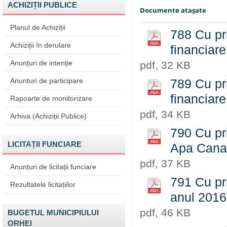
ACHIZIȚII PUBLICE
Documente ataşate
Planul de Achiziții
788 Cu pri
Achiziții în derulare
financiare
Anunțuri de intenție
pdf, 32 KB
Anunțuri de participare
789 Cu pri
financiare
Rapoarte de monitorizare
pdf, 34 KB
Arhiva (Achiziții Publice)
790 Cu pri
LICITAȚII FUNCIARE
Apa Canal
pdf, 37 KB
Anunțuri de licitații funciare
791 Cu pri
Rezultatele licitațiilor
anul 2016 
pdf, 46 KB
BUGETUL MUNICIPIULUI
ORHEI