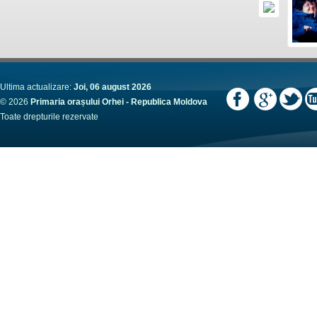
Ultima actualizare:
Joi, 06 august 2026
© 2026
Primaria orașului Orhei - Republica Moldova
Toate drepturile rezervate