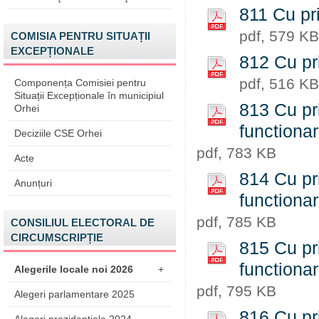
811 Cu pri
pdf, 579 KB
COMISIA PENTRU SITUAȚII
EXCEPȚIONALE
812 Cu pri
pdf, 516 KB
Componența Comisiei pentru
Situații Excepționale în municipiul
813 Cu pri
Orhei
functiona
Deciziile CSE Orhei
pdf, 783 KB
Acte
814 Cu pri
Anunțuri
functiona
pdf, 785 KB
CONSILIUL ELECTORAL DE
CIRCUMSCRIPȚIE
815 Cu pri
functiona
Alegerile locale noi 2026
+
pdf, 795 KB
Alegeri parlamentare 2025
816 Cu pri