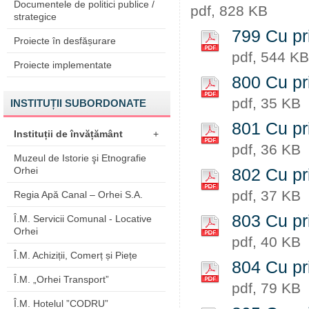
Documentele de politici publice /
pdf, 828 KB
strategice
799 Cu pr
Proiecte în desfășurare
pdf, 544 KB
Proiecte implementate
800 Cu priv
pdf, 35 KB
INSTITUȚII SUBORDONATE
801 Cu priv
Instituții de învățământ
+
pdf, 36 KB
Muzeul de Istorie şi Etnografie
Orhei
802 Cu priv
pdf, 37 KB
Regia Apă Canal – Orhei S.A.
803 Cu pri
Î.M. Servicii Comunal - Locative
Orhei
pdf, 40 KB
Î.M. Achiziții, Comerț și Piețe
804 Cu pri
Î.M. „Orhei Transport”
pdf, 79 KB
Î.M. Hotelul ”CODRU”