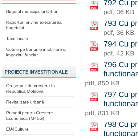
792 Cu pri
pdf, 36 KB
Bugetul municipiului Orhei
793 Cu pri
Raporturi privind executarea
bugetului
pdf, 36 KB
Taxe locale
794 Cu pri
Cotele pe bunurile imobiliare și
pdf, 42 KB
impozitul funciar
796 Cu pri
PROIECTE INVESTIȚIONALE
functiona
pdf, 850 KB
Orașe-poli de creștere în
Republica Moldova
797 Cu pri
Revitalizare urbană
functiona
pdf, 831 KB
Primarii pentru Creștere
Economică (M4EG)
798 Cu pri
EU4Culture
functiona