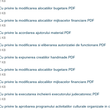
52 KB
u privire la modificarea alocatiilor bugetare.PDF
48 KB
u privire la modificarea alocatiilor mijloacelor financiare.PDF
24 KB
u privire la acordarea ajutorului material.PDF
31 KB
u privire la modificarea si eliberarea autorizatiei de functionare.PDF
69 KB
u privire la expunerea creatiilor handmade.PDF
47 KB
u privire la modificarea alocatiilor bugetare.PDF
44 KB
u privire la modificarea alocaliilor mijloacelor financiare.PDF
09 KB
u privire la executarea incheierii executorului judecatoresc.PDF
36 KB
u privire la aprobarea programului activitatilor culturale organizate in c