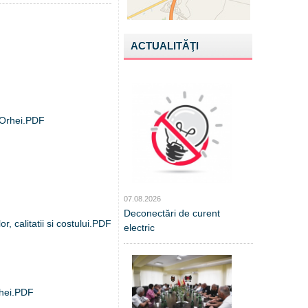
ACTUALITĂŢI
c Orhei.PDF
07.08.2026
Deconectări de curent
r, calitatii si costului.PDF
electric
Orhei.PDF