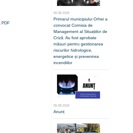
06.08.2026
Primarul municipiului Orhei a
ei.PDF
convocat Comisia de
Management al Situațiilor de
Criză. Au fost aprobate
măsuri pentru gestionarea
riscurilor hidrologice,
energetice și prevenirea
incendiilor
05.08.2026
Anunț