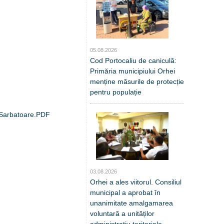
05.08.2026
Cod Portocaliu de caniculă:
Primăria municipiului Orhei
menține măsurile de protecție
pentru populație
e Sarbatoare.PDF
03.08.2026
Orhei a ales viitorul. Consiliul
municipal a aprobat în
unanimitate amalgamarea
voluntară a unităților