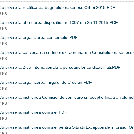
u privire la rectificarea bugetului orasenesc Orhei 2015.PDF
93 KB
u privire la abrogarea dispozitiei nr. 1007 din 25.11.2015.PDF
73 KB
u privire la organizarea concursului.PDF
27 KB
u privire la convocarea sedintei extraordinare a Consiliului orasenes
58 KB
u privire la Ziua Intemationala a persoanelor cu dizabilitati.PDF
79 KB
u privire la organizarea Tirgului de Crdciun.PDF
90 KB
u privire la instituirea Comisiei de verificare si receptie finala a volumelo
37 KB
u privire la instituirea comisiei.PDF
24 KB
u privire la instituirea comisiei pentru Situatii Exceptionale in orasul 
57 KB