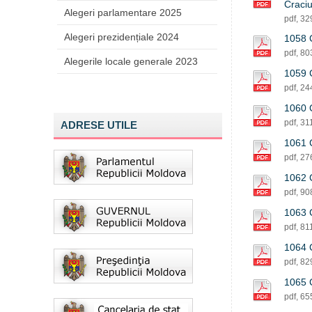
Craci
Alegeri parlamentare 2025
pdf, 3
Alegeri prezidențiale 2024
1058 C
pdf, 8
Alegerile locale generale 2023
1059 
pdf, 2
1060 
pdf, 31
ADRESE UTILE
1061 C
pdf, 2
1062 C
pdf, 9
1063 C
pdf, 81
1064 C
pdf, 8
1065 C
pdf, 6