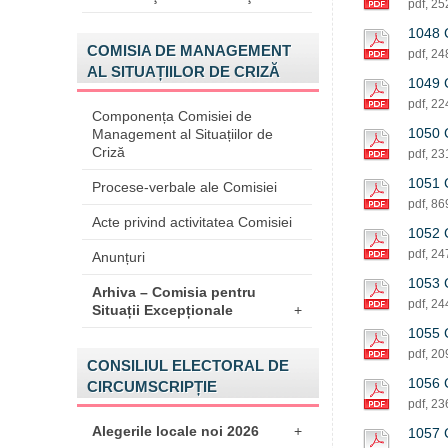
pdf, 2
1048 C
COMISIA DE MANAGEMENT
pdf, 2
AL SITUAȚIILOR DE CRIZĂ
1049 C
pdf, 2
Componența Comisiei de
1050 C
Management al Situațiilor de
Criză
pdf, 2
1051 C
Procese-verbale ale Comisiei
pdf, 8
Acte privind activitatea Comisiei
1052 C
pdf, 2
Anunțuri
1053 C
Arhiva – Comisia pentru
pdf, 2
Situații Excepționale
+
1055 C
pdf, 2
CONSILIUL ELECTORAL DE
1056 C
CIRCUMSCRIPȚIE
pdf, 2
Alegerile locale noi 2026
+
1057 C