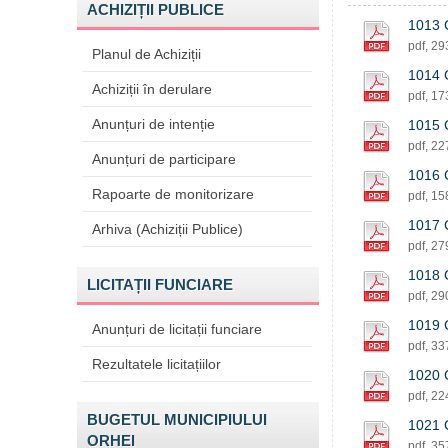
ACHIZIȚII PUBLICE
1013 C
pdf, 2
Planul de Achiziții
1014 C
Achiziții în derulare
pdf, 1
Anunțuri de intenție
1015 C
pdf, 2
Anunțuri de participare
1016 C
Rapoarte de monitorizare
pdf, 1
1017 C
Arhiva (Achiziții Publice)
pdf, 2
1018 C
LICITAȚII FUNCIARE
pdf, 2
1019 C
Anunțuri de licitații funciare
pdf, 3
Rezultatele licitațiilor
1020 C
pdf, 2
BUGETUL MUNICIPIULUI
1021 C
ORHEI
pdf, 3