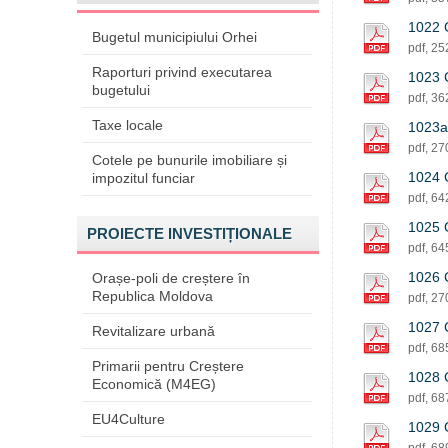
1022 C
Bugetul municipiului Orhei
pdf, 2
Raporturi privind executarea
1023 C
bugetului
pdf, 3
Taxe locale
1023a 
pdf, 2
Cotele pe bunurile imobiliare și
1024 C
impozitul funciar
pdf, 6
1025 C
PROIECTE INVESTIȚIONALE
pdf, 6
1026 C
Orașe-poli de creștere în
Republica Moldova
pdf, 2
1027 C
Revitalizare urbană
pdf, 6
Primarii pentru Creștere
1028 C
Economică (M4EG)
pdf, 6
EU4Culture
1029 C