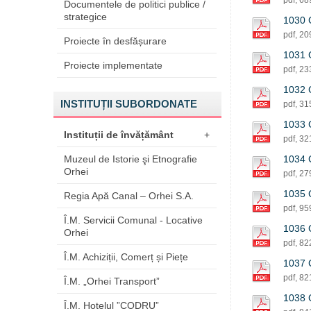
pdf, 6
Documentele de politici publice /
strategice
1030 C
pdf, 2
Proiecte în desfășurare
1031 C
Proiecte implementate
pdf, 2
1032 C
INSTITUȚII SUBORDONATE
pdf, 3
1033 C
Instituții de învățământ
+
pdf, 3
Muzeul de Istorie şi Etnografie
1034 C
Orhei
pdf, 2
1035 C
Regia Apă Canal – Orhei S.A.
pdf, 9
Î.M. Servicii Comunal - Locative
1036 C
Orhei
pdf, 8
Î.M. Achiziții, Comerț și Piețe
1037 C
pdf, 8
Î.M. „Orhei Transport”
1038 C
Î.M. Hotelul ”CODRU”