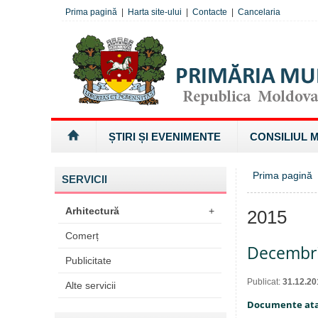
Prima pagină
|
Harta site-ului
|
Contacte
|
Cancelaria
ȘTIRI ȘI EVENIMENTE
CONSILIUL 
Prima pagină
SERVICII
Arhitectură
+
2015
Comerț
Decembr
Publicitate
Publicat:
31.12.20
Alte servicii
Documente at