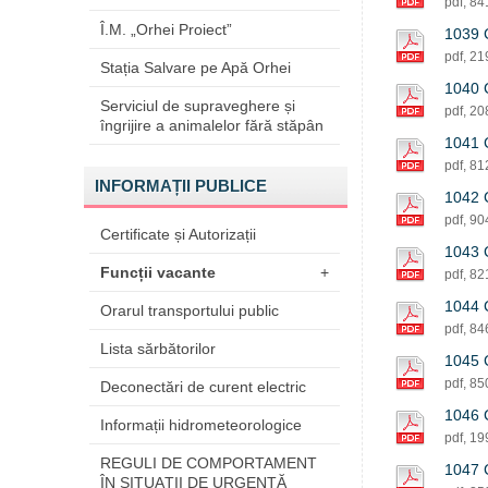
pdf, 8
Î.M. „Orhei Proiect”
1039 C
pdf, 2
Stația Salvare pe Apă Orhei
1040 C
Serviciul de supraveghere și
pdf, 2
îngrijire a animalelor fără stăpân
1041 C
pdf, 8
INFORMAȚII PUBLICE
1042 C
pdf, 9
Certificate și Autorizații
1043 C
Funcții vacante
+
pdf, 8
1044 C
Orarul transportului public
pdf, 8
Lista sărbătorilor
1045 C
pdf, 8
Deconectări de curent electric
1046 
Informații hidrometeorologice
pdf, 1
REGULI DE COMPORTAMENT
1047 C
ÎN SITUAŢII DE URGENŢĂ