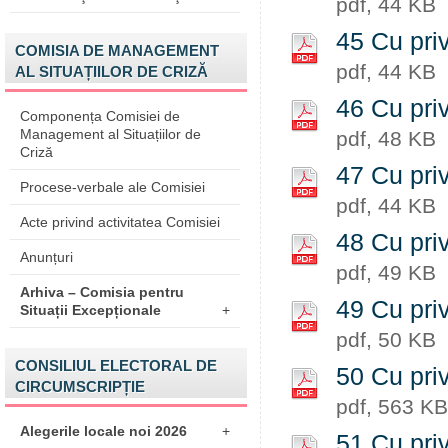
pdf, 44 KB
45 Cu priv
COMISIA DE MANAGEMENT
pdf, 44 KB
AL SITUAȚIILOR DE CRIZĂ
46 Cu priv
Componența Comisiei de
Management al Situațiilor de
pdf, 48 KB
Criză
47 Cu priv
Procese-verbale ale Comisiei
pdf, 44 KB
Acte privind activitatea Comisiei
48 Cu priv
Anunțuri
pdf, 49 KB
Arhiva – Comisia pentru
49 Cu priv
Situații Excepționale
+
pdf, 50 KB
CONSILIUL ELECTORAL DE
50 Cu priv
CIRCUMSCRIPȚIE
pdf, 563 KB
Alegerile locale noi 2026
+
51 Cu priv