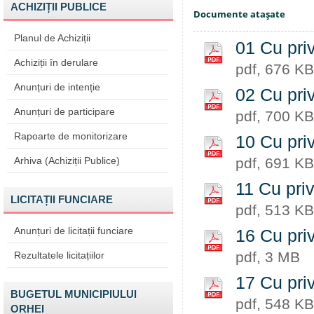
ACHIZIȚII PUBLICE
Documente ataşate
Planul de Achiziții
01 Cu priv
Achiziții în derulare
pdf, 676 KB
Anunțuri de intenție
02 Cu priv
Anunțuri de participare
pdf, 700 KB
Rapoarte de monitorizare
10 Cu priv
Arhiva (Achiziții Publice)
pdf, 691 KB
11 Cu priv
LICITAȚII FUNCIARE
pdf, 513 KB
Anunțuri de licitații funciare
16 Cu pri
pdf, 3 MB
Rezultatele licitațiilor
17 Cu priv
BUGETUL MUNICIPIULUI
pdf, 548 KB
ORHEI