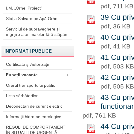
pdf, 711 KB
Î.M. „Orhei Proiect”
39 Cu priv
Stația Salvare pe Apă Orhei
pdf, 36 KB
Serviciul de supraveghere și
îngrijire a animalelor fără stăpân
40 Cu priv
pdf, 41 KB
INFORMAȚII PUBLICE
41 Cu priv
Certificate și Autorizații
pdf, 503 KB
Funcții vacante
+
42 Cu priv
Orarul transportului public
pdf, 505 KB
Lista sărbătorilor
43 Cu priv
functiona
Deconectări de curent electric
pdf, 761 KB
Informații hidrometeorologice
44 Cu priv
REGULI DE COMPORTAMENT
ÎN SITUAŢII DE URGENŢĂ