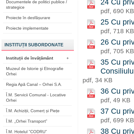
24 Cu priv
Documentele de politici publice /
strategice
pdf, 690 KB
Proiecte în desfășurare
25 Cu priv
Proiecte implementate
pdf, 718 KB
26 Cu priv
INSTITUȚII SUBORDONATE
pdf, 705 KB
Instituții de învățământ
+
35 Cu priv
Muzeul de Istorie şi Etnografie
Consiliul
Orhei
pdf, 34 KB
Regia Apă Canal – Orhei S.A.
36 Cu priv
Î.M. Servicii Comunal - Locative
pdf, 49 KB
Orhei
37 Cu priv
Î.M. Achiziții, Comerț și Piețe
pdf, 699 KB
Î.M. „Orhei Transport”
38 Cu priv
Î.M. Hotelul ”CODRU”