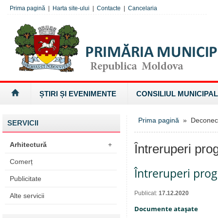
Prima pagină
|
Harta site-ului
|
Contacte
|
Cancelaria
ȘTIRI ȘI EVENIMENTE
CONSILIUL MUNICIPAL
Prima pagină
» Deconectăr
SERVICII
Arhitectură
+
Întreruperi pro
Comerț
Întreruperi pro
Publicitate
Publicat:
17.12.2020
Alte servicii
Documente ataşate