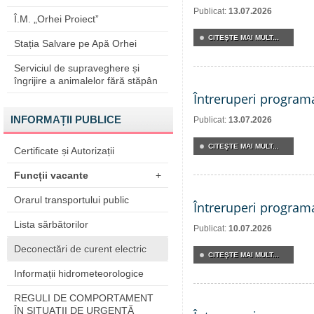
Publicat:
13.07.2026
Î.M. „Orhei Proiect”
CITEŞTE MAI MULT...
Stația Salvare pe Apă Orhei
Serviciul de supraveghere și
îngrijire a animalelor fără stăpân
Întreruperi program
INFORMAȚII PUBLICE
Publicat:
13.07.2026
CITEŞTE MAI MULT...
Certificate și Autorizații
Funcții vacante
+
Orarul transportului public
Întreruperi program
Lista sărbătorilor
Publicat:
10.07.2026
Deconectări de curent electric
CITEŞTE MAI MULT...
Informații hidrometeorologice
REGULI DE COMPORTAMENT
ÎN SITUAŢII DE URGENŢĂ