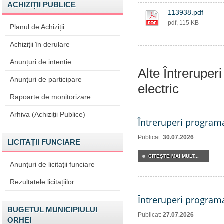
ACHIZIȚII PUBLICE
113938.pdf
pdf, 115 KB
Planul de Achiziții
Achiziții în derulare
Anunțuri de intenție
Alte Întreruper
Anunțuri de participare
electric
Rapoarte de monitorizare
Arhiva (Achiziții Publice)
Întreruperi program
Publicat:
30.07.2026
LICITAȚII FUNCIARE
CITEŞTE MAI MULT...
Anunțuri de licitații funciare
Rezultatele licitațiilor
Întreruperi program
BUGETUL MUNICIPIULUI
Publicat:
27.07.2026
ORHEI