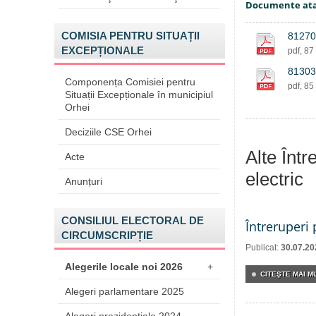
Documente at
COMISIA PENTRU SITUAȚII
81270
EXCEPȚIONALE
pdf, 87
81303
Componența Comisiei pentru
pdf, 85
Situații Excepționale în municipiul
Orhei
Deciziile CSE Orhei
Alte Într
Acte
electric
Anunțuri
CONSILIUL ELECTORAL DE
Întreruperi
CIRCUMSCRIPȚIE
Publicat:
30.07.20
Alegerile locale noi 2026
+
CITEŞTE MAI MU
Alegeri parlamentare 2025