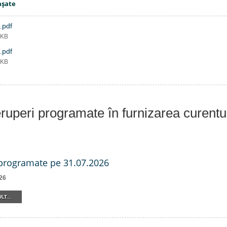
aşate
.pdf
 KB
.pdf
 KB
eruperi programate în furnizarea curentu
 programate pe 31.07.2026
26
LT...