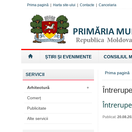
Prima pagină
|
Harta site-ului
|
Contacte
|
Cancelaria
ȘTIRI ȘI EVENIMENTE
CONSILIUL 
Prima pagină
»
SERVICII
Arhitectură
+
Întrerupe
Comerț
Întrerup
Publicitate
Publicat:
20.08.20
Alte servicii