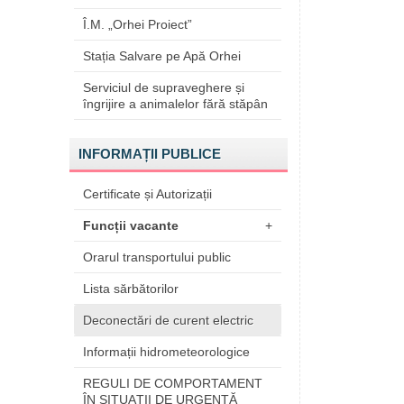
Î.M. „Orhei Proiect”
Stația Salvare pe Apă Orhei
Serviciul de supraveghere și
îngrijire a animalelor fără stăpân
INFORMAȚII PUBLICE
Certificate și Autorizații
Funcții vacante
+
Orarul transportului public
Lista sărbătorilor
Deconectări de curent electric
Informații hidrometeorologice
REGULI DE COMPORTAMENT
ÎN SITUAŢII DE URGENŢĂ