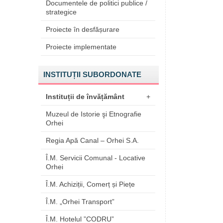
Documentele de politici publice /
strategice
Proiecte în desfășurare
Proiecte implementate
INSTITUȚII SUBORDONATE
Instituții de învățământ
+
Muzeul de Istorie şi Etnografie
Orhei
Regia Apă Canal – Orhei S.A.
Î.M. Servicii Comunal - Locative
Orhei
Î.M. Achiziții, Comerț și Piețe
Î.M. „Orhei Transport”
Î.M. Hotelul ”CODRU”