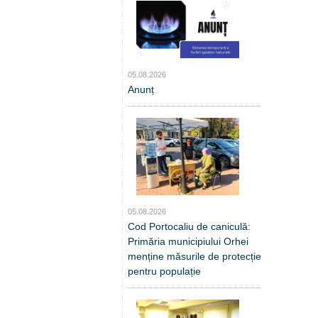
05.08.2026
Anunț
05.08.2026
Cod Portocaliu de caniculă:
Primăria municipiului Orhei
menține măsurile de protecție
pentru populație