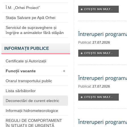
Î.M. „Orhei Proiect”
CITEŞTE MAI MULT...
Stația Salvare pe Apă Orhei
Serviciul de supraveghere și
îngrijire a animalelor fără stăpân
Întreruperi program
Publicat:
27.07.2026
INFORMAȚII PUBLICE
CITEŞTE MAI MULT...
Certificate și Autorizații
Funcții vacante
+
Întreruperi program
Orarul transportului public
Publicat:
27.07.2026
Lista sărbătorilor
CITEŞTE MAI MULT...
Deconectări de curent electric
Informații hidrometeorologice
REGULI DE COMPORTAMENT
Întreruperi program
ÎN SITUAŢII DE URGENŢĂ