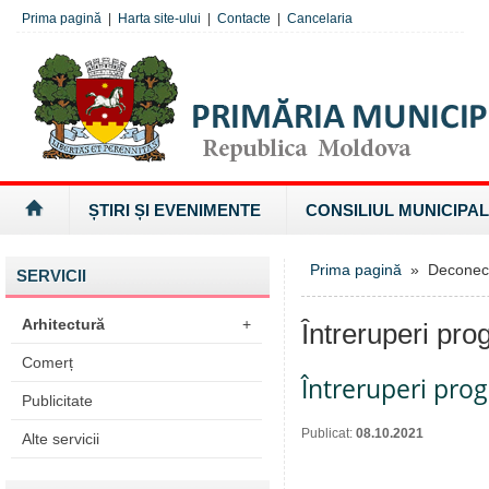
Prima pagină
|
Harta site-ului
|
Contacte
|
Cancelaria
ȘTIRI ȘI EVENIMENTE
CONSILIUL MUNICIPAL
Prima pagină
» Deconectăr
SERVICII
Arhitectură
+
Întreruperi pro
Comerț
Întreruperi pro
Publicitate
Publicat:
08.10.2021
Alte servicii