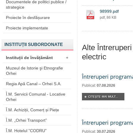
Documentele de politici publice /
strategice
98999.pdf
Proiecte în desfășurare
pdf, 86 KB
Proiecte implementate
INSTITUȚII SUBORDONATE
Alte Întreruper
electric
Instituții de învățământ
+
Muzeul de Istorie şi Etnografie
Orhei
Întreruperi program
Regia Apă Canal – Orhei S.A.
Publicat:
07.08.2026
Î.M. Servicii Comunal - Locative
CITEŞTE MAI MULT...
Orhei
Î.M. Achiziții, Comerț și Piețe
Î.M. „Orhei Transport”
Întreruperi program
Î.M. Hotelul ”CODRU”
Publicat:
30.07.2026