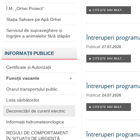
Î.M. „Orhei Proiect”
CITEŞTE MAI MULT...
Stația Salvare pe Apă Orhei
Serviciul de supraveghere și
îngrijire a animalelor fără stăpân
Întreruperi program
Publicat:
27.07.2026
INFORMAȚII PUBLICE
CITEŞTE MAI MULT...
Certificate și Autorizații
Funcții vacante
+
Întreruperi program
Orarul transportului public
Publicat:
24.07.2026
Lista sărbătorilor
CITEŞTE MAI MULT...
Deconectări de curent electric
Informații hidrometeorologice
REGULI DE COMPORTAMENT
Întreruperi program
ÎN SITUAŢII DE URGENŢĂ