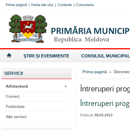
Prima pagină
|
Harta site-ului
|
Contacte
|
Cancelaria
ȘTIRI ȘI EVENIMENTE
CONSILIUL MUNICIPAL
Prima pagină
» Deconectăr
SERVICII
Arhitectură
+
Întreruperi pro
Comerț
Întreruperi pro
Publicitate
Publicat:
08.05.2023
Alte servicii