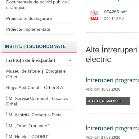
Documentele de politici publice /
strategice
074266.pdf
Proiecte în desfășurare
pdf, 140 KB
Proiecte implementate
INSTITUȚII SUBORDONATE
Alte Întreruper
electric
Instituții de învățământ
+
Muzeul de Istorie şi Etnografie
Orhei
Întreruperi program
Regia Apă Canal – Orhei S.A.
Publicat:
30.07.2026
Î.M. Servicii Comunal - Locative
CITEŞTE MAI MULT...
Orhei
Î.M. Achiziții, Comerț și Piețe
Î.M. „Orhei Transport”
Întreruperi program
Î.M. Hotelul ”CODRU”
Publicat:
27.07.2026